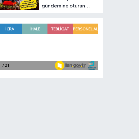
gündemine oturan
Antalya teleferiğinin
son durumu belli oldu