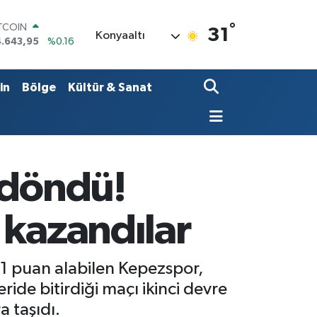
°
ITCOIN
31
Konyaaltı
4.643,95
%0.16
OLAR
7,6006
%0.06
URO
in
Bölge
Kültür & Sanat
5,0250
%0.02
ERLİN
4,2398
%0.2
RAM ALTIN
13.94
%0.32
ST100
 döndü!
.799
%70
 kazandılar
 1 puan alabilen Kepezspor,
eride bitirdiği maçı ikinci devre
a taşıdı.