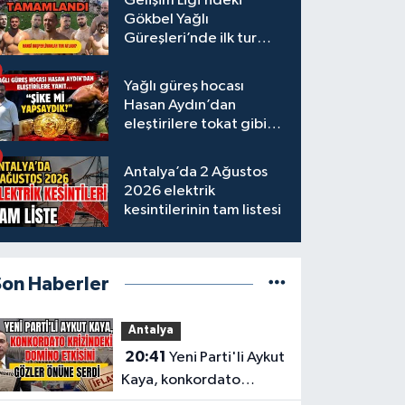
Gelişim Ligi’ndeki
Gökbel Yağlı
Güreşleri’nde ilk tur
tamamlandı
Yağlı güreş hocası
Hasan Aydın’dan
eleştirilere tokat gibi
yanıt
Antalya’da 2 Ağustos
2026 elektrik
kesintilerinin tam listesi
Son Haberler
Antalya
20:41
Yeni Parti'li Aykut
Kaya, konkordato
krizindeki domino