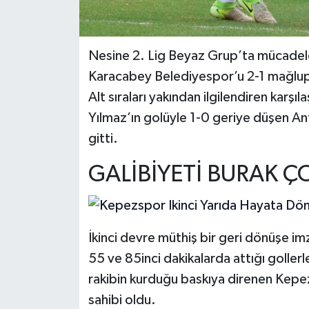
Nesine 2. Lig Beyaz Grup’ta mücadele 
Karacabey Belediyespor’u 2-1 mağlup 
Alt sıraları yakından ilgilendiren ka
Yılmaz’ın golüyle 1-0 geriye düşen An
gitti.
GALİBİYETİ BURAK Ç
İkinci devre müthiş bir geri dönüşe im
55 ve 85inci dakikalarda attığı goller
rakibin kurduğu baskıya direnen Kepez
sahibi oldu.