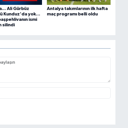
... Ali Gürbüz
Antalya takımlarının ilk hafta
ü Kunduz'da yok...
maç programı belli oldu
başpehlivanın ismi
silindi