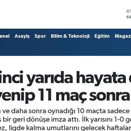
B
6
D
4
E
enel
Asayiş
Spor
Bilim & Teknoloji
Eğitim
Magaz
5
ST
6
G
65
Bİ
inci yarıda hayata
13
enip 11 maç sonra
an ve daha sonra oynadığı 10 maçta sadece
 bir geri dönüşe imza attı. İlk yarısını 1-0 g
ez, ligde kalma umutlarını gelecek haftalar