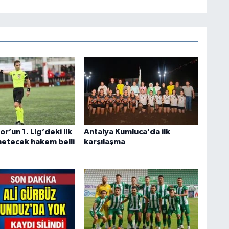
r’un 1. Lig’deki ilk
Antalya Kumluca’da ilk
netecek hakem belli
karşılaşma