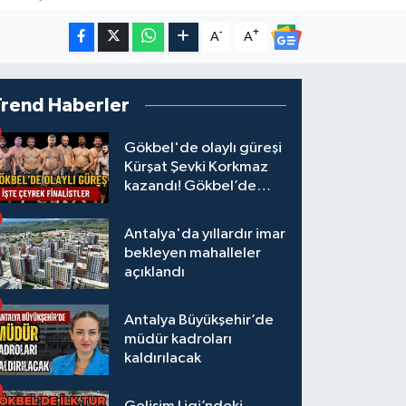
-
+
A
A
Trend Haberler
Gökbel'de olaylı güreşi
Kürşat Şevki Korkmaz
kazandı! Gökbel’de
çeyrek finalistler belli
oldu... Megastar Ali
Antalya'da yıllardır imar
Gürbüz elendi!
bekleyen mahalleler
açıklandı
Antalya Büyükşehir’de
müdür kadroları
kaldırılacak