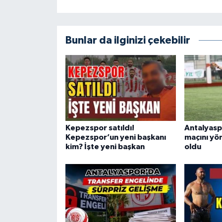
Bunlar da ilginizi çekebilir
Kepezspor satıldı!
Antalyaspo
Kepezspor’un yeni başkanı
maçını yö
kim? İşte yeni başkan
oldu