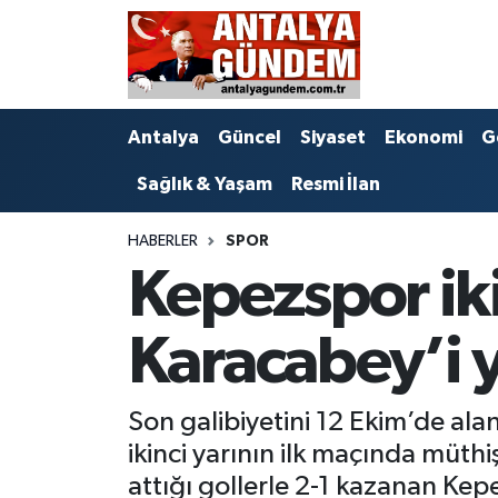
Antalya
Antalya Nöbetçi Eczaneler
Antalya
Güncel
Siyaset
Ekonomi
G
Asayiş
Antalya Hava Durumu
Sağlık & Yaşam
Resmi İlan
Bilim & Teknoloji
Antalya Namaz Vakitleri
HABERLER
SPOR
Bölge
Antalya Trafik Yoğunluk Haritası
Kepezspor ik
EĞİTİM
Süper Lig Puan Durumu ve Fikstür
Karacabey’i y
Ekonomi
Tüm Manşetler
Son galibiyetini 12 Ekim’de al
Genel
Son Dakika Haberleri
ikinci yarının ilk maçında müthiş
Görüntülü Haber
Haber Arşivi
attığı gollerle 2-1 kazanan Kep