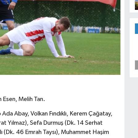
 Esen, Melih Tan.
p Ada Abay, Volkan Fındıklı, Kerem Çağatay,
rat Yılmaz), Sefa Durmuş (Dk. 14 Serhat
slı (Dk. 46 Emrah Taysı), Muhammet Haşim