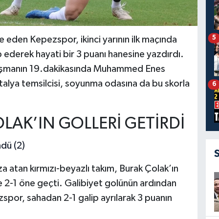
5
eden Kepezspor, ikinci yarının ilk maçında
ederek hayati bir 3 puanı hanesine yazdırdı.
rşılaşmanın 19.dakikasında Muhammed Enes
talya temsilcisi, soyunma odasına da bu skorla
6
OLAK’IN GOLLERİ GETİRDİ
za atan kırmızı-beyazlı takım, Burak Çolak’ın
le 2-1 öne geçti. Galibiyet golünün ardından
spor, sahadan 2-1 galip ayrılarak 3 puanın