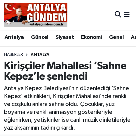
Antalya
Antalya Nöbetçi Eczaneler
Antalya
Güncel
Siyaset
Ekonomi
Genel
A
Asayiş
Antalya Hava Durumu
Bilim & Teknoloji
Antalya Namaz Vakitleri
HABERLER
ANTALYA
Kirişçiler Mahallesi ‘Sahne
Bölge
Antalya Trafik Yoğunluk Haritası
Kepez’le şenlendi
EĞİTİM
Süper Lig Puan Durumu ve Fikstür
Antalya Kepez Belediyesi’nin düzenlediği ‘Sahne
Kepez’ etkinlikleri, Kirişçiler Mahallesi’nde renkli
Ekonomi
Tüm Manşetler
ve coşkulu anlara sahne oldu. Çocuklar, yüz
boyama ve renkli animasyon gösterileriyle
Genel
Son Dakika Haberleri
eğlenirken, yetişkinler ise canlı müzik dinletileriyle
yaz akşamının tadını çıkardı.
Görüntülü Haber
Haber Arşivi