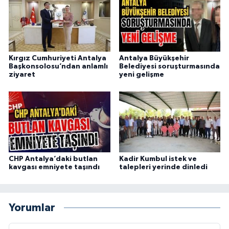
Kırgız Cumhuriyeti Antalya
Antalya Büyükşehir
Başkonsolosu’ndan anlamlı
Belediyesi soruşturmasında
ziyaret
yeni gelişme
CHP Antalya’daki butlan
Kadir Kumbul istek ve
kavgası emniyete taşındı
talepleri yerinde dinledi
Yorumlar