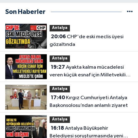
Son Haberler
Antalya
20:06
CHP'de eski meclis üyesi
gözaltında
Antalya
19:27
Ayakta kalma mücadelesi
veren küçük esnaf için Milletvekili
Kaya'dan Meclis'te çağrı
Antalya
17:40
Kırgız Cumhuriyeti Antalya
Başkonsolosu’ndan anlamlı ziyaret
Antalya
16:18
Antalya Büyükşehir
Belediyesi soruşturmasında yeni