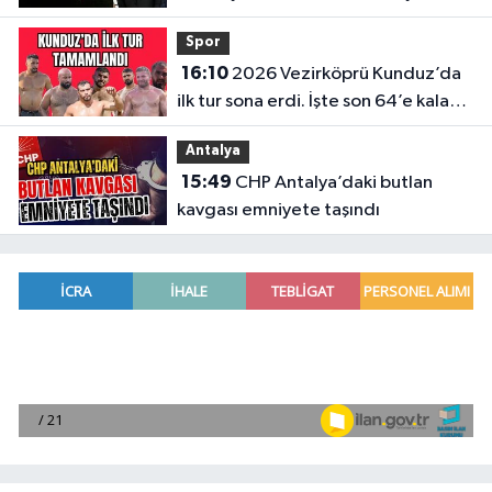
gelişme
Spor
16:10
2026 Vezirköprü Kunduz’da
ilk tur sona erdi. İşte son 64’e kalan
başpehlivanlar
Antalya
15:49
CHP Antalya’daki butlan
kavgası emniyete taşındı