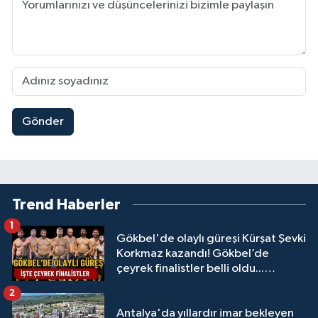
Gönder
Trend Haberler
1
Gökbel'de olaylı güreşi Kürşat Şevki
Korkmaz kazandı! Gökbel’de
çeyrek finalistler belli oldu...
Megastar Ali Gürbüz elendi!
2
Antalya'da yıllardır imar bekleyen