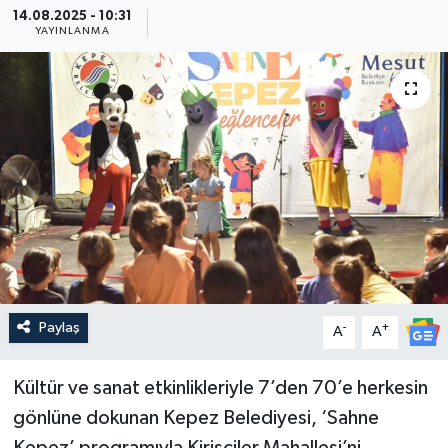
14.08.2025 - 10:31
YAYINLANMA
Güncel
Kültür & Sanat
Magazin
Resmi İlan
Sağlık & Yaşam
Siyaset
Paylaş
-
+
A
A
Spor
Kültür ve sanat etkinlikleriyle 7’den 70’e herkesin
gönlüne dokunan Kepez Belediyesi, ‘Sahne