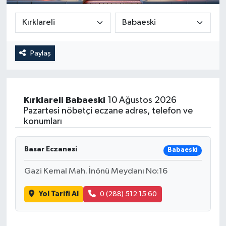
Güncel
Kültür & Sanat
Paylaş
Magazin
Resmi İlan
Kırklareli
Babaeski
10 Ağustos 2026
Pazartesi nöbetçi eczane adres, telefon ve
Sağlık & Yaşam
konumları
Siyaset
Basar Eczanesi
Babaeski
Gazi Kemal Mah. İnönü Meydanı No:16
Spor
Yol Tarifi Al
0 (288) 512 15 60