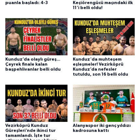
puanla başladı: 4-3
Keçiörengücü maçındaki ilk
11'i belli oldu!
Kunduz’da olaylı güreş...
Kunduz'da muhteşem
Çeyrek finale kalan
eşleşmeler! Vezirköprü
başpehlivanlar belli oldu
Kunduz’da nefesler
tutuldu, son 16 belli oldu
Vezirköprü Kunduz
Alanyaspor iki genç yıldızı
Güreşleri’nde ikinci tur
kadrosuna kattı
tamamlandı. İşte tur