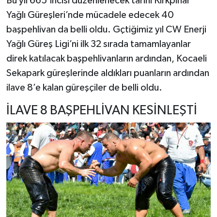
Bu yıl 665’incisi düzenlenecek tarihi Kırkpınar
Yağlı Güreşleri’nde mücadele edecek 40
başpehlivan da belli oldu. Gçtiğimiz yıl CW Enerji
Yağlı Güreş Ligi’ni ilk 32 sırada tamamlayanlar
direk katılacak başpehlivanların ardından, Kocaeli
Sekapark güreşlerinde aldıkları puanların ardından
ilave 8’e kalan güreşçiler de belli oldu.
İLAVE 8 BAŞPEHLİVAN KESİNLEŞTİ