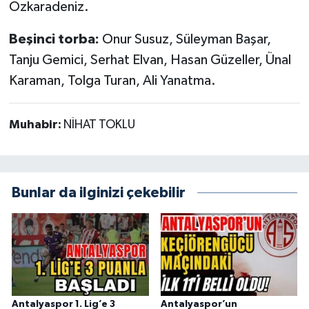
Özkaradeniz.
Beşinci torba:
Onur Susuz, Süleyman Başar,
Tanju Gemici, Serhat Elvan, Hasan Güzeller, Ünal
Karaman, Tolga Turan, Ali Yanatma.
Muhabir:
NİHAT TOKLU
Bunlar da ilginizi çekebilir
Antalyaspor 1. Lig’e 3
Antalyaspor’un