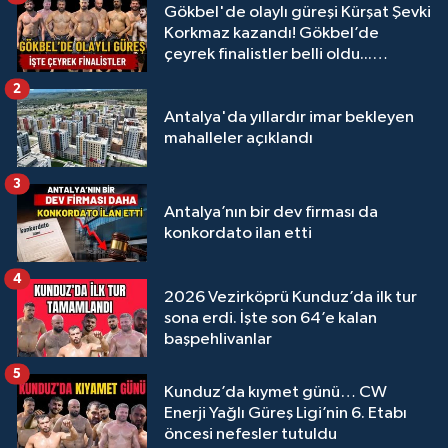
Gökbel'de olaylı güreşi Kürşat Şevki
Korkmaz kazandı! Gökbel’de
çeyrek finalistler belli oldu...
Megastar Ali Gürbüz elendi!
2
Antalya'da yıllardır imar bekleyen
mahalleler açıklandı
3
Antalya’nın bir dev firması da
konkordato ilan etti
4
2026 Vezirköprü Kunduz’da ilk tur
sona erdi. İşte son 64’e kalan
başpehlivanlar
5
Kunduz’da kıymet günü… CW
Enerji Yağlı Güreş Ligi’nin 6. Etabı
öncesi nefesler tutuldu