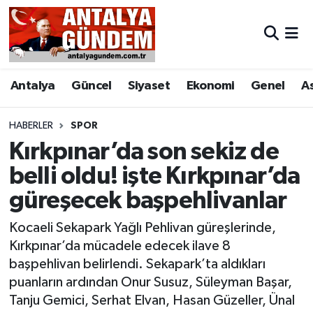
Antalya
Antalya Nöbetçi Eczaneler
Antalya
Güncel
Siyaset
Ekonomi
Genel
A
Asayiş
Antalya Hava Durumu
Bilim & Teknoloji
Antalya Namaz Vakitleri
HABERLER
SPOR
Kırkpınar’da son sekiz de
Bölge
Antalya Trafik Yoğunluk Haritası
belli oldu! işte Kırkpınar’da
güreşecek başpehlivanlar
EĞİTİM
Süper Lig Puan Durumu ve Fikstür
Kocaeli Sekapark Yağlı Pehlivan güreşlerinde,
Ekonomi
Tüm Manşetler
Kırkpınar’da mücadele edecek ilave 8
başpehlivan belirlendi. Sekapark’ta aldıkları
Genel
Son Dakika Haberleri
puanların ardından Onur Susuz, Süleyman Başar,
Tanju Gemici, Serhat Elvan, Hasan Güzeller, Ünal
Görüntülü Haber
Haber Arşivi