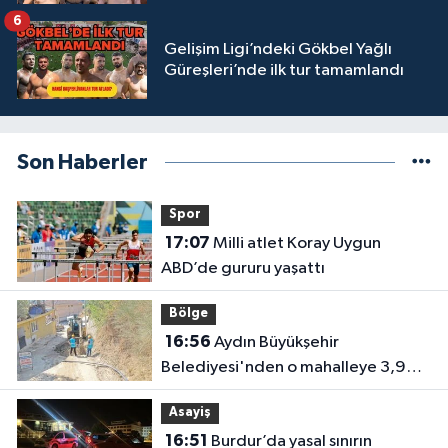
6
Gelişim Ligi’ndeki Gökbel Yağlı
Güreşleri’nde ilk tur tamamlandı
Son Haberler
Spor
17:07
Milli atlet Koray Uygun
ABD’de gururu yaşattı
Bölge
16:56
Aydın Büyükşehir
Belediyesi'nden o mahalleye 3,9
milyon TL’lik yatırım
Asayiş
16:51
Burdur’da yasal sınırın