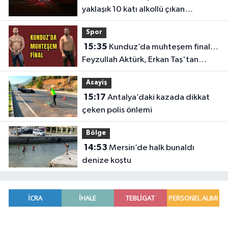
yaklaşık 10 katı alkollü çıkan
sürücüye büyük ceza
Spor
15:35
Kunduz’da muhteşem final…
Feyzullah Aktürk, Erkan Taş'tan
Kırkpınar'ın rövanşını aldı
Asayiş
15:17
Antalya’daki kazada dikkat
çeken polis önlemi
Bölge
14:53
Mersin’de halk bunaldı
denize koştu