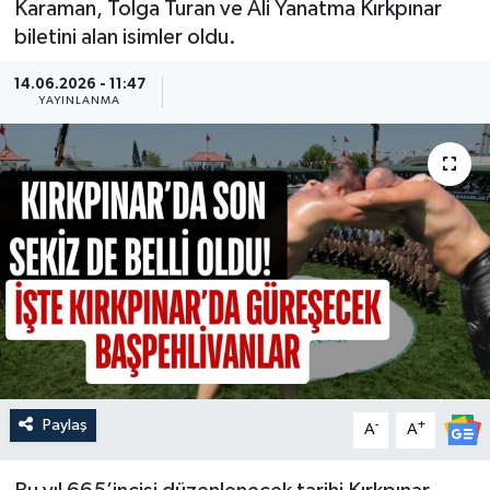
Karaman, Tolga Turan ve Ali Yanatma Kırkpınar
biletini alan isimler oldu.
Güncel
14.06.2026 - 11:47
Kültür & Sanat
YAYINLANMA
Magazin
Resmi İlan
Sağlık & Yaşam
Siyaset
Spor
Paylaş
-
+
A
A