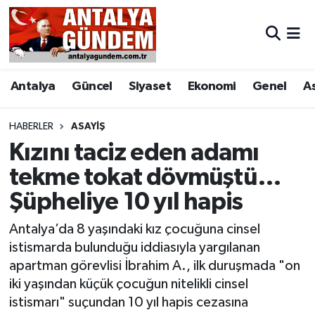
Antalya
Antalya Nöbetçi Eczaneler
Antalya
Güncel
Siyaset
Ekonomi
Genel
A
Asayiş
Antalya Hava Durumu
Bilim & Teknoloji
Antalya Namaz Vakitleri
HABERLER
ASAYIŞ
Kızını taciz eden adamı
Bölge
Antalya Trafik Yoğunluk Haritası
tekme tokat dövmüştü…
Şüpheliye 10 yıl hapis
EĞİTİM
Süper Lig Puan Durumu ve Fikstür
Antalya’da 8 yaşındaki kız çocuğuna cinsel
Ekonomi
Tüm Manşetler
istismarda bulunduğu iddiasıyla yargılanan
apartman görevlisi İbrahim A., ilk duruşmada "on
Genel
Son Dakika Haberleri
iki yaşından küçük çocuğun nitelikli cinsel
istismarı" suçundan 10 yıl hapis cezasına
Görüntülü Haber
Haber Arşivi