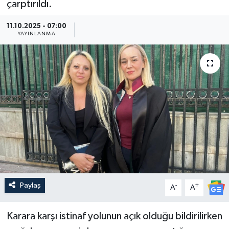
çarptırıldı.
Güncel
11.10.2025 - 07:00
YAYINLANMA
Kültür & Sanat
Magazin
Resmi İlan
Sağlık & Yaşam
Siyaset
Spor
Paylaş
-
+
A
A
Karara karşı istinaf yolunun açık olduğu bildirilirken