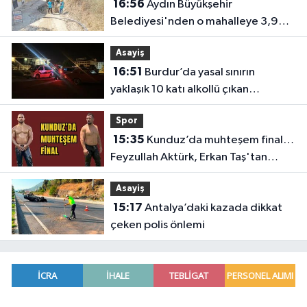
16:56
Aydın Büyükşehir
Belediyesi'nden o mahalleye 3,9
milyon TL’lik yatırım
Asayiş
16:51
Burdur’da yasal sınırın
yaklaşık 10 katı alkollü çıkan
sürücüye büyük ceza
Spor
15:35
Kunduz’da muhteşem final…
Feyzullah Aktürk, Erkan Taş'tan
Kırkpınar'ın rövanşını aldı
Asayiş
15:17
Antalya’daki kazada dikkat
çeken polis önlemi