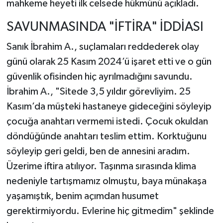
mahkeme heyeti ilk celsede hükmünü açıkladı.
SAVUNMASINDA "İFTİRA" İDDİASI
Sanık İbrahim A., suçlamaları reddederek olay
günü olarak 25 Kasım 2024’ü işaret etti ve o gün
güvenlik ofisinden hiç ayrılmadığını savundu.
İbrahim A., "Sitede 3,5 yıldır görevliyim. 25
Kasım’da müşteki hastaneye gideceğini söyleyip
çocuğa anahtarı vermemi istedi. Çocuk okuldan
döndüğünde anahtarı teslim ettim. Korktuğunu
söyleyip geri geldi, ben de annesini aradım.
Üzerime iftira atılıyor. Taşınma sırasında klima
nedeniyle tartışmamız olmuştu, baya münakaşa
yaşamıştık, benim açımdan husumet
gerektirmiyordu. Evlerine hiç gitmedim" şeklinde