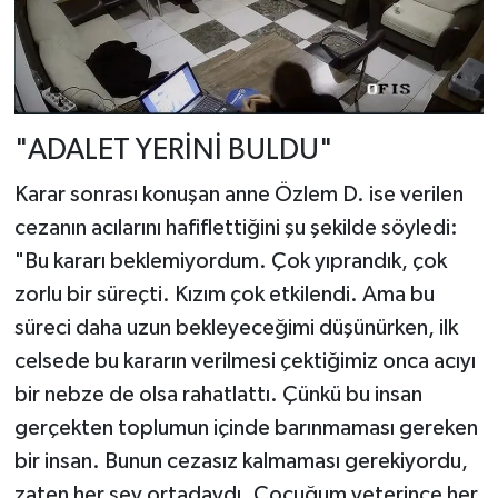
"ADALET YERİNİ BULDU"
Karar sonrası konuşan anne Özlem D. ise verilen
cezanın acılarını hafiflettiğini şu şekilde söyledi:
"Bu kararı beklemiyordum. Çok yıprandık, çok
zorlu bir süreçti. Kızım çok etkilendi. Ama bu
süreci daha uzun bekleyeceğimi düşünürken, ilk
celsede bu kararın verilmesi çektiğimiz onca acıyı
bir nebze de olsa rahatlattı. Çünkü bu insan
gerçekten toplumun içinde barınmaması gereken
bir insan. Bunun cezasız kalmaması gerekiyordu,
zaten her şey ortadaydı. Çocuğum yeterince her