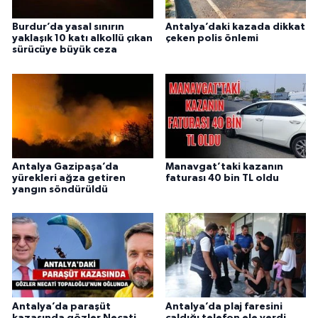
Burdur’da yasal sınırın
Antalya’daki kazada dikkat
yaklaşık 10 katı alkollü çıkan
çeken polis önlemi
sürücüye büyük ceza
Antalya Gazipaşa’da
Manavgat’taki kazanın
yürekleri ağza getiren
faturası 40 bin TL oldu
yangın söndürüldü
Antalya’da paraşüt
Antalya’da plaj faresini
kazasında gözler Necati
çaldığı telefon ele verdi