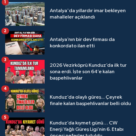
1
Antalya'da yıllardır imar bekleyen
mahalleler açıklandı
2
Antalya’nın bir dev firması da
konkordato ilan etti
3
2026 Vezirköprü Kunduz’da ilk tur
sona erdi. İşte son 64’e kalan
başpehlivanlar
4
Kunduz’da olaylı güreş... Çeyrek
finale kalan başpehlivanlar belli oldu
5
Kunduz’da kıymet günü… CW
Enerji Yağlı Güreş Ligi’nin 6. Etabı
öncesi nefesler tutuldu