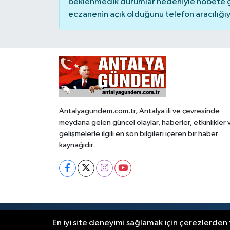
beklenmedik durumlar nedeniyle nöbete g
eczanenin açık olduğunu telefon aracılığıyla 
Antalyagundem.com.tr, Antalya ili ve çevresinde
meydana gelen güncel olaylar, haberler, etkinlikler 
gelişmelerle ilgili en son bilgileri içeren bir haber
kaynağıdır.
RSS
Copyright © 2024. Her hakkı saklıdır.
En iyi site deneyimi sağlamak için çerezlerden f