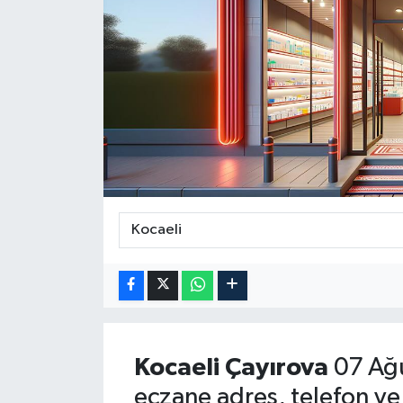
Güncel
Kültür & Sanat
Magazin
Resmi İlan
Sağlık & Yaşam
Siyaset
Spor
Kocaeli
Çayırova
07 Ağ
eczane adres, telefon ve