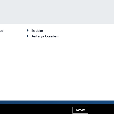
esi
İletişim
Antalya Gündem
Haber Yazılımı:
TE Bilişim
TAMAM