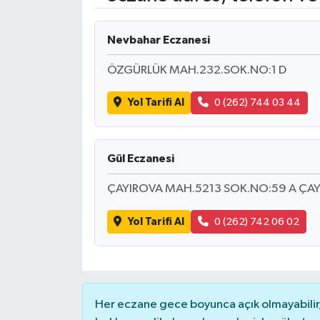
Nevbahar Eczanesi
ÖZGÜRLÜK MAH.232.SOK.NO:1 D
Yol Tarifi Al
0 (262) 744 03 44
Gül Eczanesi
ÇAYIROVA MAH.5213 SOK.NO:59 A ÇA
Yol Tarifi Al
0 (262) 742 06 02
Her eczane gece boyunca açık olmayabilir, 