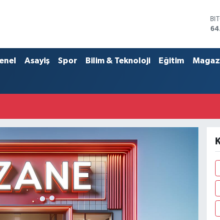
BI
64
DO
47
EU
enel
Asayiş
Spor
Bilim & Teknoloji
Eğitim
Magaz
55
ST
64
GR
65
Bİ
13
K