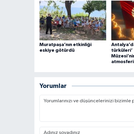
Muratpaşa’nın etkinliği
Antalya’d
eskiye götürdü
türküleri
Müzesi’nin
atmosferi
Yorumlar