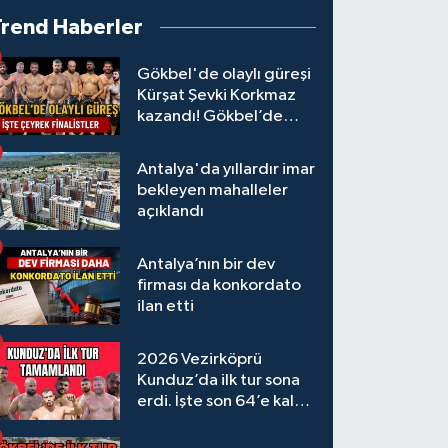
Trend Haberler
Gökbel'de olaylı güreşi
Kürşat Şevki Korkmaz
kazandı! Gökbel’de
çeyrek finalistler belli
oldu... Megastar Ali
Antalya'da yıllardır imar
Gürbüz elendi!
bekleyen mahalleler
açıklandı
Antalya’nın bir dev
firması da konkordato
ilan etti
2026 Vezirköprü
Kunduz’da ilk tur sona
erdi. İşte son 64’e kalan
başpehlivanlar