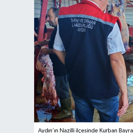
Güncel
Kültür & Sanat
Magazin
Resmi İlan
Sağlık & Yaşam
Siyaset
Spor
Aydın’ın Nazilli ilçesinde Kurban Bayr