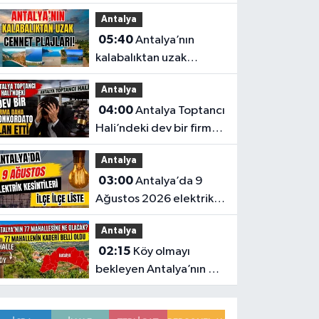
milyon TL'lik dev ihale
Antalya
05:40
Antalya’nın
kalabalıktan uzak
cennet plajları!
Antalya
04:00
Antalya Toptancı
Hali’ndeki dev bir firma
daha konkordato ilan
Antalya
etti
03:00
Antalya’da 9
Ağustos 2026 elektrik
kesintilerinin tam listesi
Antalya
02:15
Köy olmayı
bekleyen Antalya’nın 77
mahallesinin kaderi belli
oldu