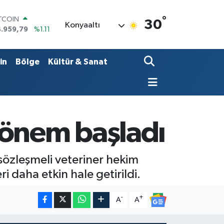
°
OLAR
30
Konyaaltı
7,7436
%0.18
URO
5,2510
%0.32
ERLİN
in
Bölge
Kültür & Sanat
,4811
%0.38
RAM ALTIN
660.55
%0.03
ST100
.779
%-14
ITCOIN
dönem başladı
4.959,79
%1.11
 sözleşmeli veteriner hekim
 daha etkin hale getirildi.
-
+
A
A