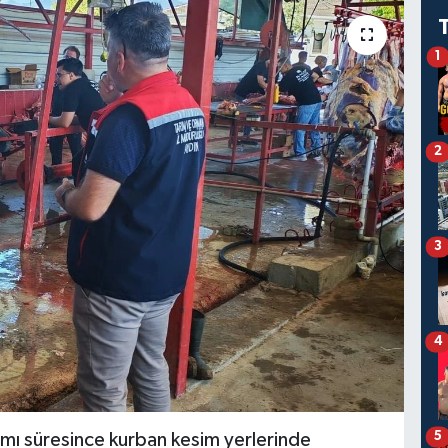
1
2
3
4
5
amı süresince kurban kesim yerlerinde