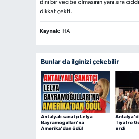
dini bir vecibe olmasının yanı sıra cidd
dikkat çekti.
Kaynak:
İHA
Bunlar da ilginizi çekebilir
Antalyalı sanatçı Lelya
Antalya'd
Bayramoğulları’na
Tiyatro G
Amerika’dan ödül
erdi