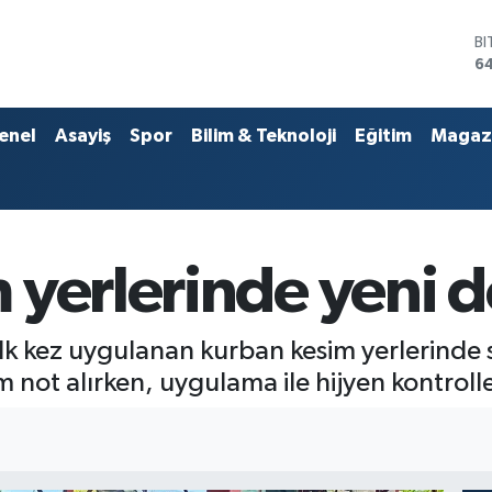
D
4
E
5
ST
enel
Asayiş
Spor
Bilim & Teknoloji
Eğitim
Magaz
64
G
6
Bİ
13
B
 yerlerinde yeni 
6
l ilk kez uygulanan kurban kesim yerlerinde
ot alırken, uygulama ile hijyen kontrolleri