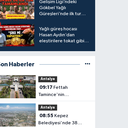
Gelişim Ligi’ndeki
Gökbel Yağlı
Güreşleri’nde ilk tur
tamamlandı
Yağlı güreş hocası
Hasan Aydın’dan
eleştirilere tokat gibi
yanıt
Son Haberler
Antalya
09:17
Fettah
Tamince'nin
başkanlığındaki Antalya
Antalya
Bilim Üniversitesi'nde
08:55
Kepez
düzen değişti
Belediyesi'nde 38