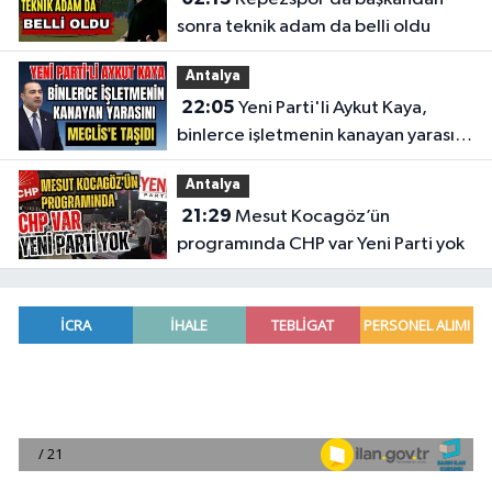
sonra teknik adam da belli oldu
Antalya
22:05
Yeni Parti'li Aykut Kaya,
binlerce işletmenin kanayan yarasını
Meclis'e taşıdı
Antalya
21:29
Mesut Kocagöz’ün
programında CHP var Yeni Parti yok