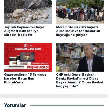
Toprak kayması ve kaya
Mersin'de su krizi hayatı
düşmesi riski tahliye
durdurdu! Vatandaşlar su
sürecini başlattı
kuyruğuna giriyor
Gazetecilerin 15 Temmuz
CHP eski Genel Başkanı
kareleri Basın İlan
Deniz Baykal’ın eşi Olcay
Portalı’nda
Baykal kimdir? Olcay Baykal
kaç yaşında?
Yorumlar