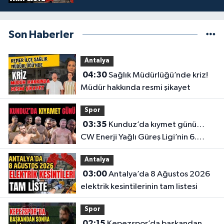
Son Haberler
Antalya
04:30
Sağlık Müdürlüğü’nde kriz!
Müdür hakkında resmi şikayet
Spor
03:35
Kunduz’da kıymet günü…
CW Enerji Yağlı Güreş Ligi’nin 6.
Etabı öncesi nefesler tutuldu
Antalya
03:00
Antalya’da 8 Ağustos 2026
elektrik kesintilerinin tam listesi
Spor
02:15
Kepezspor’da başkandan