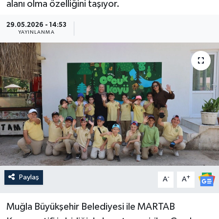
alanı olma özelliğini taşıyor.
Güncel
29.05.2026 - 14:53
YAYINLANMA
Kültür & Sanat
Magazin
Resmi İlan
Sağlık & Yaşam
Siyaset
Spor
Paylaş
-
+
A
A
Muğla Büyükşehir Belediyesi ile MARTAB