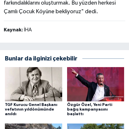
farkındalıklarını oluşturmak. Bu yüzden herkesi
Çamlı Çocuk Köyüne bekliyoruz" dedi.
Kaynak:
İHA
Bunlar da ilginizi çekebilir
TGF Kurucu Genel Başkanı
Özgür Özel, Yeni Parti
vefatının yıldönümünde
bağış kampanyasını
anıldı
başlattı