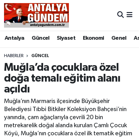
Antalya
Antalya Nöbetçi Eczaneler
Antalya
Güncel
Siyaset
Ekonomi
Genel
A
Asayiş
Antalya Hava Durumu
Bilim & Teknoloji
Antalya Namaz Vakitleri
HABERLER
GÜNCEL
Muğla’da çocuklara özel
Bölge
Antalya Trafik Yoğunluk Haritası
doğa temalı eğitim alanı
açıldı
EĞİTİM
Süper Lig Puan Durumu ve Fikstür
Muğla’nın Marmaris ilçesinde Büyükşehir
Ekonomi
Tüm Manşetler
Belediyesi Tıbbi Bitkiler Koleksiyon Bahçesi’nin
yanında, çam ağaçlarıyla çevrili 20 bin
Genel
Son Dakika Haberleri
metrekarelik doğal alanda kurulan Çamlı Çocuk
Köyü, Muğla’nın çocuklara özel ilk tematik eğitim
Görüntülü Haber
Haber Arşivi