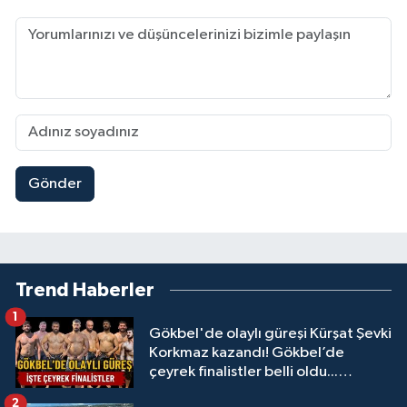
Gönder
Trend Haberler
1
Gökbel'de olaylı güreşi Kürşat Şevki
Korkmaz kazandı! Gökbel’de
çeyrek finalistler belli oldu...
Megastar Ali Gürbüz elendi!
2