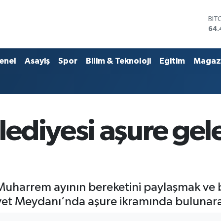
DO
47,
EU
55
STE
enel
Asayiş
Spor
Bilim & Teknoloji
Eğitim
Magaz
64,
GRA
651
BİS
13.
BIT
ediyesi aşure gel
64.
uharrem ayının bereketini paylaşmak ve bi
et Meydanı’nda aşure ikramında bulunarak