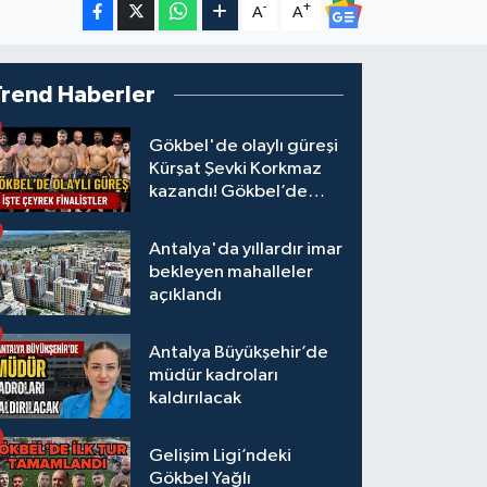
-
+
A
A
Trend Haberler
Gökbel'de olaylı güreşi
Kürşat Şevki Korkmaz
kazandı! Gökbel’de
çeyrek finalistler belli
oldu... Megastar Ali
Antalya'da yıllardır imar
Gürbüz elendi!
bekleyen mahalleler
açıklandı
Antalya Büyükşehir’de
müdür kadroları
kaldırılacak
Gelişim Ligi’ndeki
Gökbel Yağlı