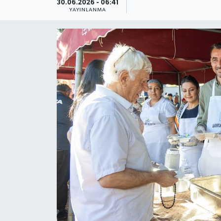
30.06.2026 - 06:41
YAYINLANMA
Güncel
Kültür & Sanat
Magazin
Resmi İlan
Sağlık & Yaşam
Siyaset
Spor