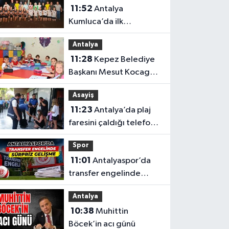
11:52
Antalya
Kumluca’da ilk
karşılaşma
Antalya
11:28
Kepez Belediye
Başkanı Mesut Kocagöz
ailelerin sorununa
Asayiş
çözüm arıyor
11:23
Antalya’da plaj
faresini çaldığı telefon
ele verdi
Spor
11:01
Antalyaspor’da
transfer engelinde
sürpriz gelişme
Antalya
10:38
Muhittin
Böcek’in acı günü