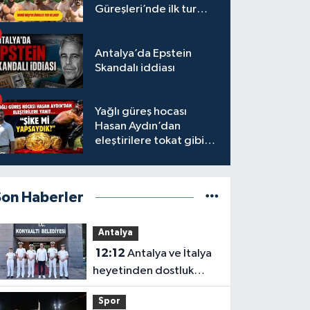
Güreşleri’nde ilk tur
tamamlandı
Antalya’da Epstein
Skandalı iddiası
Yağlı güreş hocası
Hasan Aydın’dan
eleştirilere tokat gibi
yanıt
Son Haberler
Antalya
12:12
Antalya ve İtalya
heyetinden dostluk
mesajı
Spor