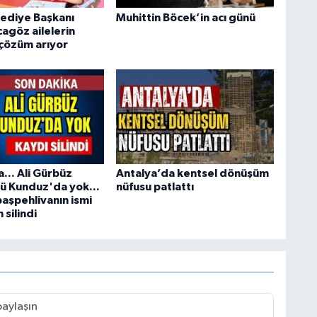
ediye Başkanı
Muhittin Böcek’in acı günü
agöz ailelerin
çözüm arıyor
... Ali Gürbüz
Antalya’da kentsel dönüşüm
ü Kunduz'da yok...
nüfusu patlattı
başpehlivanın ismi
silindi