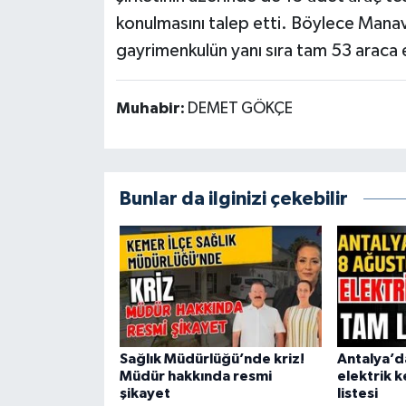
konulmasını talep etti. Böylece Mana
gayrimenkulün yanı sıra tam 53 araca 
Muhabir:
DEMET GÖKÇE
Bunlar da ilginizi çekebilir
Sağlık Müdürlüğü’nde kriz!
Antalya’d
Müdür hakkında resmi
elektrik k
şikayet
listesi