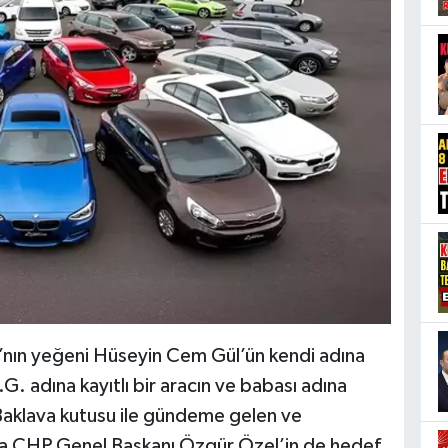
nın yeğeni Hüseyin Cem Gül’ün kendi adına
.Ç.G. adına kayıtlı bir aracın ve babası adına
. Baklava kutusu ile gündeme gelen ve
ra CHP Genel Başkanı Özgür Özel’in de hedef