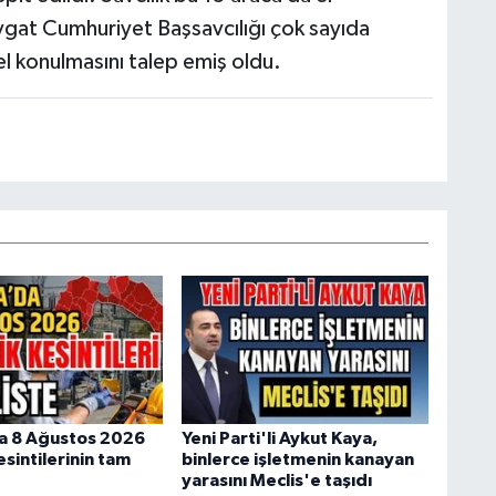
vgat Cumhuriyet Başsavcılığı çok sayıda
el konulmasını talep emiş oldu.
a 8 Ağustos 2026
Yeni Parti'li Aykut Kaya,
esintilerinin tam
binlerce işletmenin kanayan
yarasını Meclis'e taşıdı