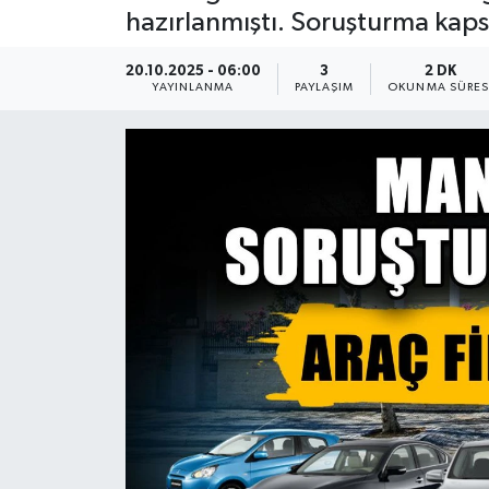
hazırlanmıştı. Soruşturma kapsam
Güncel
20.10.2025 - 06:00
3
2 DK
YAYINLANMA
PAYLAŞIM
OKUNMA SÜRES
Kültür & Sanat
Magazin
Resmi İlan
Sağlık & Yaşam
Siyaset
Spor