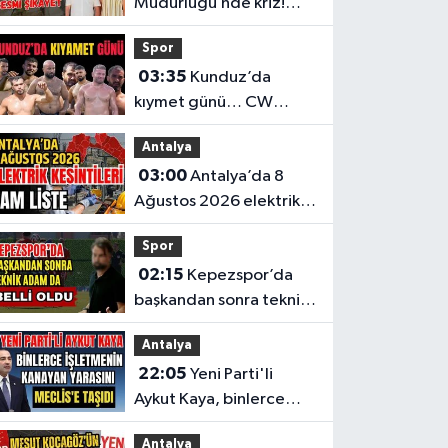
Müdürlüğü’nde kriz!
Müdür hakkında resmi
Spor
şikayet
03:35
Kunduz’da
kıymet günü… CW
Enerji Yağlı Güreş
Antalya
Ligi’nin 6. Etabı öncesi
03:00
Antalya’da 8
nefesler tutuldu
Ağustos 2026 elektrik
kesintilerinin tam listesi
Spor
02:15
Kepezspor’da
başkandan sonra teknik
adam da belli oldu
Antalya
22:05
Yeni Parti'li
Aykut Kaya, binlerce
işletmenin kanayan
Antalya