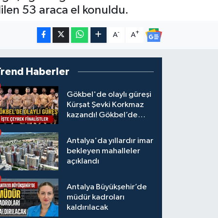
dilen 53 araca el konuldu.
-
+
A
A
Trend Haberler
Gökbel'de olaylı güreşi
Kürşat Şevki Korkmaz
kazandı! Gökbel’de
çeyrek finalistler belli
oldu... Megastar Ali
Antalya'da yıllardır imar
Gürbüz elendi!
bekleyen mahalleler
açıklandı
Antalya Büyükşehir’de
müdür kadroları
kaldırılacak