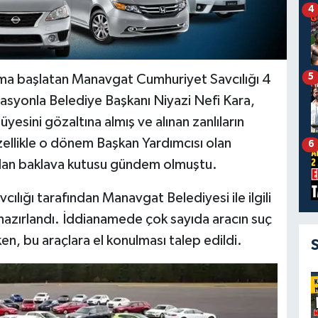
4
5
urma başlatan Manavgat Cumhuriyet Savcılığı 4
yonla Belediye Başkanı Niyazi Nefi Kara,
yesini gözaltına almış ve alınan zanlıların
ellikle o dönem Başkan Yardımcısı olan
6
olan baklava kutusu gündem olmuştu.
lığı tarafından Manavgat Belediyesi ile ilgili
hazırlandı. İddianamede çok sayıda aracın suç
ken, bu araçlara el konulması talep edildi.