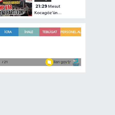
yarasını Meclis'e taşıdı
21:29
Mesut
Kocagöz’ün
programında CHP var
Yeni Parti yok