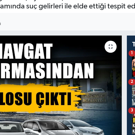
ında suç gelirleri ile elde ettiği tespit e
I
1
2
3