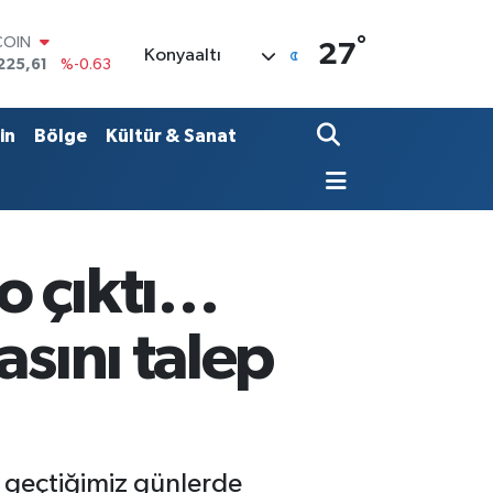
°
LAR
27
Konyaaltı
6704
%0
RO
,0406
%-0.08
RLİN
in
Bölge
Kültür & Sanat
2143
%0
M ALTIN
0.40
%0.45
T100
799
%70
COIN
o çıktı…
225,61
%-0.63
asını talep
geçtiğimiz günlerde