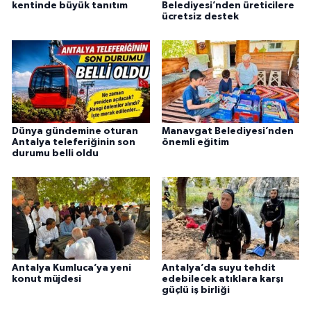
kentinde büyük tanıtım
Belediyesi’nden üreticilere
ücretsiz destek
Dünya gündemine oturan
Manavgat Belediyesi’nden
Antalya teleferiğinin son
önemli eğitim
durumu belli oldu
Antalya Kumluca’ya yeni
Antalya’da suyu tehdit
konut müjdesi
edebilecek atıklara karşı
güçlü iş birliği