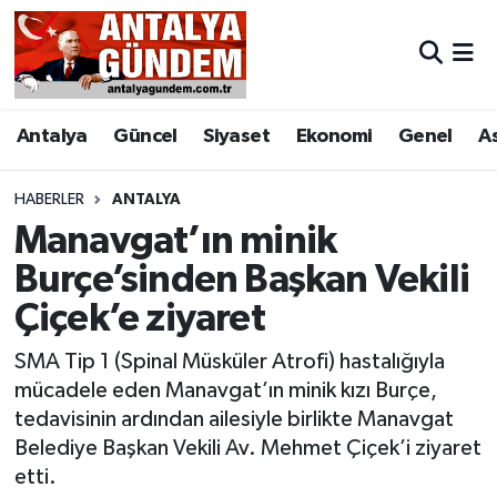
Antalya
Antalya Nöbetçi Eczaneler
Antalya
Güncel
Siyaset
Ekonomi
Genel
A
Asayiş
Antalya Hava Durumu
Bilim & Teknoloji
Antalya Namaz Vakitleri
HABERLER
ANTALYA
Manavgat’ın minik
Bölge
Antalya Trafik Yoğunluk Haritası
Burçe’sinden Başkan Vekili
Çiçek’e ziyaret
EĞİTİM
Süper Lig Puan Durumu ve Fikstür
SMA Tip 1 (Spinal Müsküler Atrofi) hastalığıyla
Ekonomi
Tüm Manşetler
mücadele eden Manavgat’ın minik kızı Burçe,
tedavisinin ardından ailesiyle birlikte Manavgat
Genel
Son Dakika Haberleri
Belediye Başkan Vekili Av. Mehmet Çiçek’i ziyaret
etti.
Görüntülü Haber
Haber Arşivi