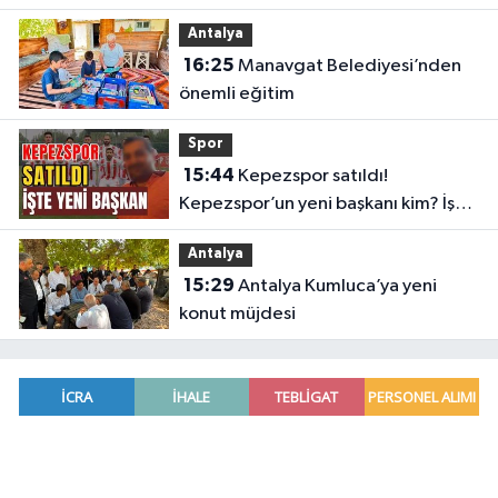
belli oldu
Antalya
16:25
Manavgat Belediyesi’nden
önemli eğitim
Spor
15:44
Kepezspor satıldı!
Kepezspor’un yeni başkanı kim? İşte
yeni başkan
Antalya
15:29
Antalya Kumluca’ya yeni
konut müjdesi