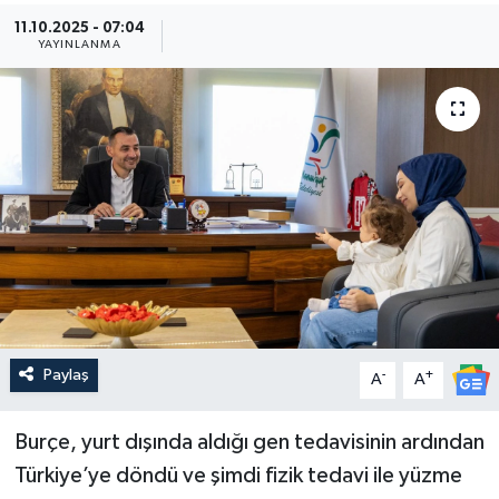
11.10.2025 - 07:04
Güncel
YAYINLANMA
Kültür & Sanat
Magazin
Resmi İlan
Sağlık & Yaşam
Siyaset
Paylaş
-
+
Spor
A
A
Burçe, yurt dışında aldığı gen tedavisinin ardından
Türkiye’ye döndü ve şimdi fizik tedavi ile yüzme