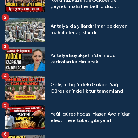
Korkmaz kazandı! Gökbel’de
çeyrek finalistler belli oldu...
Megastar Ali Gürbüz elendi!
2
Antalya'da yıllardır imar bekleyen
mahalleler açıklandı
3
Antalya Büyükşehir’de müdür
kadroları kaldırılacak
4
Gelişim Ligi’ndeki Gökbel Yağlı
Güreşleri’nde ilk tur tamamlandı
5
Yağlı güreş hocası Hasan Aydın’dan
eleştirilere tokat gibi yanıt
6