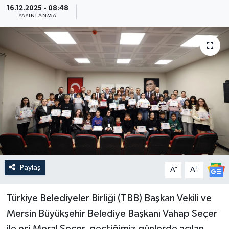
16.12.2025 - 08:48
YAYINLANMA
Güncel
Kültür & Sanat
Magazin
Resmi İlan
Sağlık & Yaşam
Siyaset
Paylaş
-
+
A
A
Spor
Türkiye Belediyeler Birliği (TBB) Başkan Vekili ve
Mersin Büyükşehir Belediye Başkanı Vahap Seçer