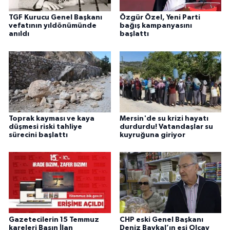
TGF Kurucu Genel Başkanı
Özgür Özel, Yeni Parti
vefatının yıldönümünde
bağış kampanyasını
anıldı
başlattı
Toprak kayması ve kaya
Mersin'de su krizi hayatı
düşmesi riski tahliye
durdurdu! Vatandaşlar su
sürecini başlattı
kuyruğuna giriyor
Gazetecilerin 15 Temmuz
CHP eski Genel Başkanı
kareleri Basın İlan
Deniz Baykal’ın eşi Olcay