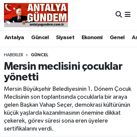
Antalya
Antalya Nöbetçi Eczaneler
Antalya
Güncel
Siyaset
Ekonomi
Genel
A
Asayiş
Antalya Hava Durumu
Bilim & Teknoloji
Antalya Namaz Vakitleri
HABERLER
GÜNCEL
Mersin meclisini çocuklar
Bölge
Antalya Trafik Yoğunluk Haritası
yönetti
EĞİTİM
Süper Lig Puan Durumu ve Fikstür
Mersin Büyükşehir Belediyesinin 1. Dönem Çocuk
Meclisinin son toplantısında çocuklarla bir araya
Ekonomi
Tüm Manşetler
gelen Başkan Vahap Seçer, demokrasi kültürünün
küçük yaşlarda kazanılmasının önemine dikkat
Genel
Son Dakika Haberleri
çekerek, görev süresi sona eren üyelere
sertifikalarını verdi.
Görüntülü Haber
Haber Arşivi