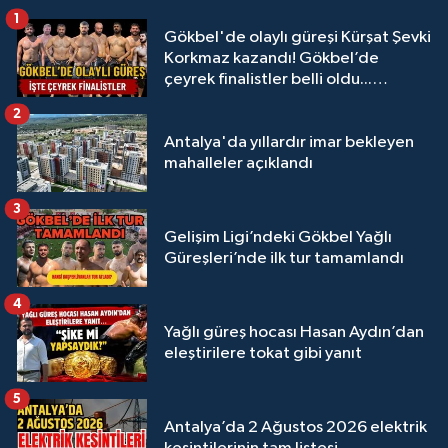
1
Gökbel'de olaylı güreşi Kürşat Şevki
Korkmaz kazandı! Gökbel’de
çeyrek finalistler belli oldu...
Megastar Ali Gürbüz elendi!
2
Antalya'da yıllardır imar bekleyen
mahalleler açıklandı
3
Gelişim Ligi’ndeki Gökbel Yağlı
Güreşleri’nde ilk tur tamamlandı
4
Yağlı güreş hocası Hasan Aydın’dan
eleştirilere tokat gibi yanıt
5
Antalya’da 2 Ağustos 2026 elektrik