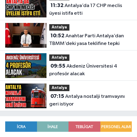
11:32
Antalya’da 17 CHP meclis
üyesi istifa etti
Antalya
10:52
Anahtar Parti Antalya’dan
TBMM’deki yasa teklifine tepki
Antalya
09:55
Akdeniz Üniversitesi 4
profesör alacak
Antalya
07:15
Antalya nostalji tramvayını
geri istiyor