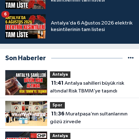
kesintilerinin tam listesi
6
Antalya’da 6 Ağustos 2026 elektrik
kesintilerinin tam listesi
Son Haberler
Antalya
11:41
Antalya sahilleri büyük risk
altında! Risk TBMM’ye taşındı
Spor
11:36
Muratpaşa’nın sultanlarının
gözü zirvede
Antalya