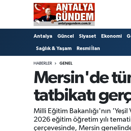
Antalya
Antalya Nöbetçi Eczaneler
Antalya
Güncel
Siyaset
Ekonomi
G
Asayiş
Antalya Hava Durumu
Sağlık & Yaşam
Resmi İlan
Bilim & Teknoloji
Antalya Namaz Vakitleri
HABERLER
GENEL
Bölge
Antalya Trafik Yoğunluk Haritası
Mersin'de tüm
EĞİTİM
Süper Lig Puan Durumu ve Fikstür
tatbikatı gerç
Ekonomi
Tüm Manşetler
Milli Eğitim Bakanlığı'nın 'Yeş
Genel
Son Dakika Haberleri
2026 eğitim öğretim yılı tematik
Görüntülü Haber
Haber Arşivi
çerçevesinde, Mersin genelindek