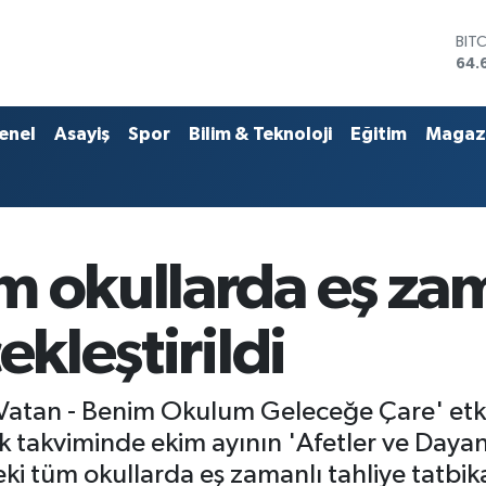
DO
47,
EU
55,
STE
enel
Asayiş
Spor
Bilim & Teknoloji
Eğitim
Magaz
64,
GRA
651
BİS
13.
BIT
 okullarda eş zam
64.
ekleştirildi
il Vatan - Benim Okulum Geleceğe Çare' et
 takviminde ekim ayının 'Afetler ve Dayanık
i tüm okullarda eş zamanlı tahliye tatbikatl