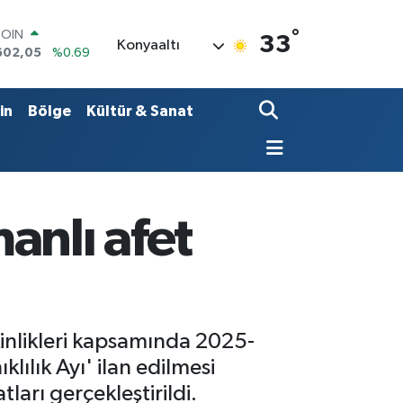
°
LAR
33
Konyaaltı
5986
%0.06
RO
0700
%0.1
RLİN
in
Bölge
Kültür & Sanat
2438
%0.21
M ALTIN
3.94
%0.32
T100
768
%48
COIN
anlı afet
602,05
%0.69
kinlikleri kapsamında 2025-
lılık Ayı' ilan edilmesi
arı gerçekleştirildi.