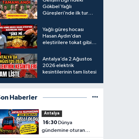
Gelişim Ligi’ndeki
Gökbel Yağlı
Güreşleri’nde ilk tur
tamamlandı
Yağlı güreş hocası
Hasan Aydın’dan
eleştirilere tokat gibi
yanıt
Antalya’da 2 Ağustos
2026 elektrik
kesintilerinin tam listesi
Son Haberler
Antalya
16:30
Dünya
gündemine oturan
Antalya teleferiğinin