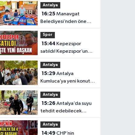
Antalya
son durumu belli oldu
16:25
Manavgat
Belediyesi’nden önemli
eğitim
Spor
15:44
Kepezspor
satıldı! Kepezspor’un
yeni başkanı kim? İşte
Antalya
yeni başkan
15:29
Antalya
Kumluca’ya yeni konut
müjdesi
Antalya
15:26
Antalya’da suyu
tehdit edebilecek
atıklara karşı güçlü iş
Antalya
birliği
14:49
CHP’nin