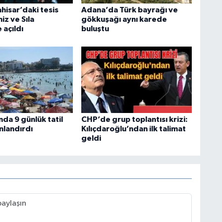
hisar’daki tesis
Adana’da Türk bayrağı ve
iz ve Sıla
gökkuşağı aynı karede
 açıldı
buluştu
da 9 günlük tatil
CHP’de grup toplantısı krizi:
nlandırdı
Kılıçdaroğlu’ndan ilk talimat
geldi