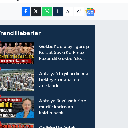
-
+
A
A
Trend Haberler
Gökbel'de olaylı güreşi
Kürşat Şevki Korkmaz
kazandı! Gökbel’de
çeyrek finalistler belli
oldu... Megastar Ali
Antalya'da yıllardır imar
Gürbüz elendi!
bekleyen mahalleler
açıklandı
Antalya Büyükşehir’de
müdür kadroları
kaldırılacak