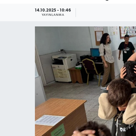
Güncel
14.10.2025 - 10:46
YAYINLANMA
Kültür & Sanat
Magazin
Resmi İlan
Sağlık & Yaşam
Siyaset
Spor