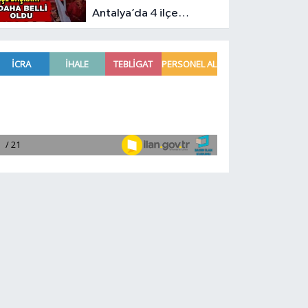
Antalya’da 4 ilçe
başkanı daha belli oldu