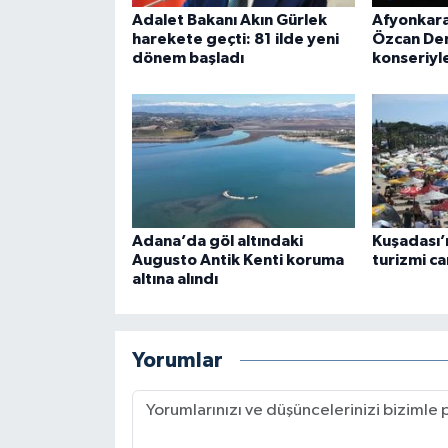
Adalet Bakanı Akın Gürlek
Afyonkara
harekete geçti: 81 ilde yeni
Özcan Den
dönem başladı
konseriyle
Adana’da göl altındaki
Kuşadası’n
Augusto Antik Kenti koruma
turizmi ca
altına alındı
Yorumlar