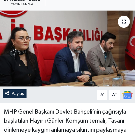
YAYINLANMA
Güncel
Kültür & Sanat
Magazin
Resmi İlan
Sağlık & Yaşam
Siyaset
Paylaş
-
+
A
A
Spor
MHP Genel Başkanı Devlet Bahçeli’nin çağrısıyla
başlatılan Hayırlı Günler Komşum temalı, Tasanı
dinlemeye kaygını anlamaya sıkıntını paylaşmaya