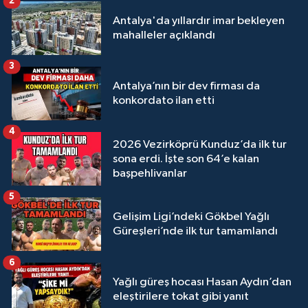
2
Antalya'da yıllardır imar bekleyen
mahalleler açıklandı
3
Antalya’nın bir dev firması da
konkordato ilan etti
4
2026 Vezirköprü Kunduz’da ilk tur
sona erdi. İşte son 64’e kalan
başpehlivanlar
5
Gelişim Ligi’ndeki Gökbel Yağlı
Güreşleri’nde ilk tur tamamlandı
6
Yağlı güreş hocası Hasan Aydın’dan
eleştirilere tokat gibi yanıt