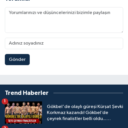
Gönder
Trend Haberler
1
Gökbel'de olaylı güreşi Kürşat Şevki
Korkmaz kazandı! Gökbel’de
çeyrek finalistler belli oldu...
Megastar Ali Gürbüz elendi!