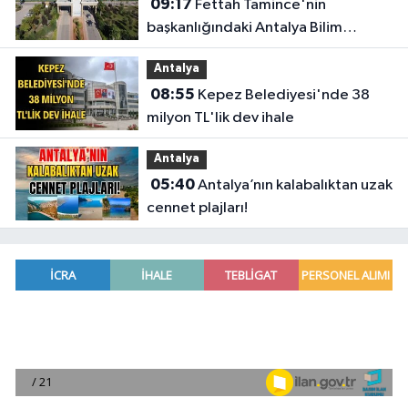
09:17
Fettah Tamince'nin
başkanlığındaki Antalya Bilim
Üniversitesi'nde düzen değişti
Antalya
08:55
Kepez Belediyesi'nde 38
milyon TL'lik dev ihale
Antalya
05:40
Antalya’nın kalabalıktan uzak
cennet plajları!