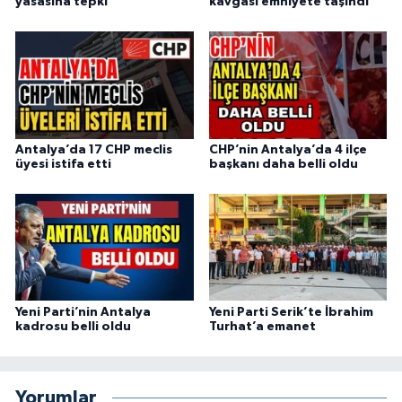
yasasına tepki
kavgası emniyete taşındı
Antalya’da 17 CHP meclis
CHP’nin Antalya’da 4 ilçe
üyesi istifa etti
başkanı daha belli oldu
Yeni Parti’nin Antalya
Yeni Parti Serik’te İbrahim
kadrosu belli oldu
Turhat’a emanet
Yorumlar