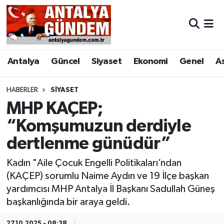
Antalya
Antalya Nöbetçi Eczaneler
Antalya
Güncel
Siyaset
Ekonomi
Genel
A
Asayiş
Antalya Hava Durumu
Bilim & Teknoloji
Antalya Namaz Vakitleri
HABERLER
SIYASET
MHP KAÇEP;
Bölge
Antalya Trafik Yoğunluk Haritası
“Komşumuzun derdiyle
dertlenme günüdür”
EĞİTİM
Süper Lig Puan Durumu ve Fikstür
Kadın "Aile Çocuk Engelli Politikaları’ndan
Ekonomi
Tüm Manşetler
(KAÇEP) sorumlu Naime Aydın ve 19 İlçe başkan
yardımcısı MHP Antalya İl Başkanı Sadullah Güneş
Genel
Son Dakika Haberleri
başkanlığında bir araya geldi.
Görüntülü Haber
Haber Arşivi
27.10.2025 - 08:38