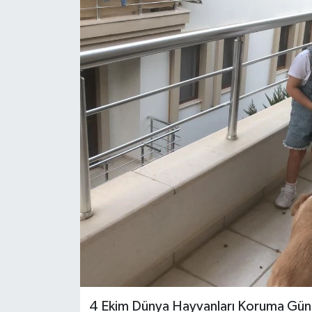
Güncel
Kültür & Sanat
Magazin
Resmi İlan
Sağlık & Yaşam
Siyaset
Spor
4 Ekim Dünya Hayvanları Koruma Günü 