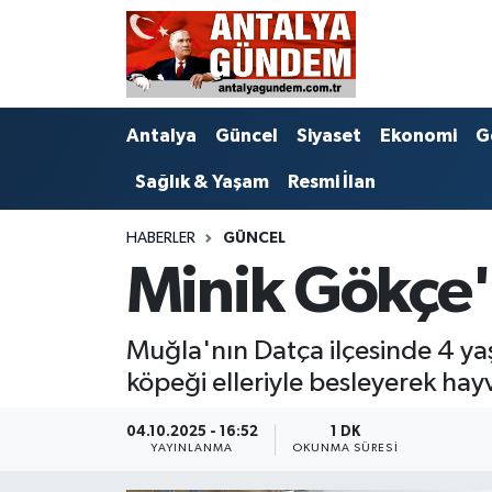
Antalya
Antalya Nöbetçi Eczaneler
Antalya
Güncel
Siyaset
Ekonomi
G
Asayiş
Antalya Hava Durumu
Sağlık & Yaşam
Resmi İlan
Bilim & Teknoloji
Antalya Namaz Vakitleri
HABERLER
GÜNCEL
Bölge
Antalya Trafik Yoğunluk Haritası
Minik Gökçe
EĞİTİM
Süper Lig Puan Durumu ve Fikstür
Muğla'nın Datça ilçesinde 4 y
Ekonomi
Tüm Manşetler
köpeği elleriyle besleyerek hayv
Genel
Son Dakika Haberleri
04.10.2025 - 16:52
1 DK
YAYINLANMA
OKUNMA SÜRESI
Görüntülü Haber
Haber Arşivi