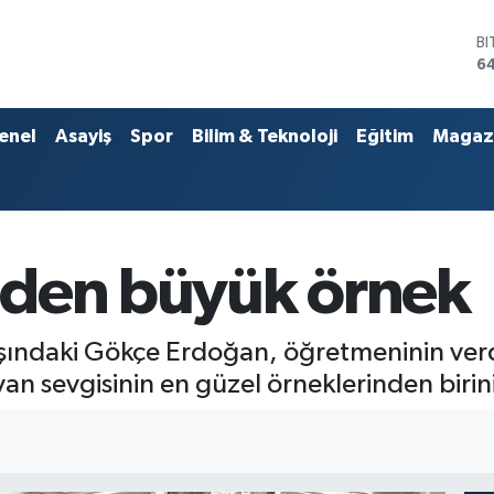
D
4
E
5
ST
enel
Asayiş
Spor
Bilim & Teknoloji
Eğitim
Magaz
64
G
6
Bİ
13
B
'den büyük örnek
6
aşındaki Gökçe Erdoğan, öğretmeninin verd
an sevgisinin en güzel örneklerinden birini