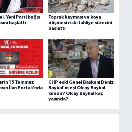
, Yeni Parti bağış
Toprak kayması ve kaya
ını başlattı
düşmesi riski tahliye sürecini
başlattı
erin 15 Temmuz
CHP eski Genel Başkanı Deniz
asın İlan Portalı’nda
Baykal’ın eşi Olcay Baykal
kimdir? Olcay Baykal kaç
yaşında?