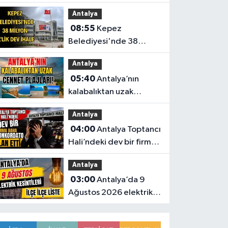
başkanlığındaki Antalya
Antalya
Bilim Üniversitesi'nde
08:55
Kepez
düzen değişti
Belediyesi'nde 38
milyon TL'lik dev ihale
Antalya
05:40
Antalya’nın
kalabalıktan uzak
cennet plajları!
Antalya
04:00
Antalya Toptancı
Hali’ndeki dev bir firma
daha konkordato ilan
Antalya
etti
03:00
Antalya’da 9
Ağustos 2026 elektrik
kesintilerinin tam listesi