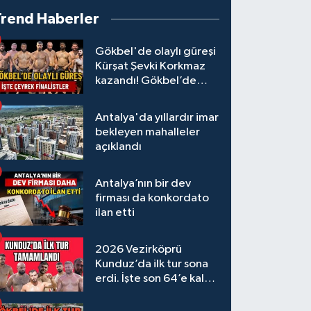
Trend Haberler
Gökbel'de olaylı güreşi
Kürşat Şevki Korkmaz
kazandı! Gökbel’de
çeyrek finalistler belli
oldu... Megastar Ali
Antalya'da yıllardır imar
Gürbüz elendi!
bekleyen mahalleler
açıklandı
Antalya’nın bir dev
firması da konkordato
ilan etti
2026 Vezirköprü
Kunduz’da ilk tur sona
erdi. İşte son 64’e kalan
başpehlivanlar