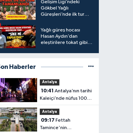
Gelişim Ligi’ndeki
Gökbel Yağlı
Güreşleri’nde ilk tur
tamamlandı
Yağlı güreş hocası
Hasan Aydın’dan
eleştirilere tokat gibi
yanıt
Son Haberler
Antalya
10:41
Antalya’nın tarihi
Kaleiçi’nde nüfus 100
katına çıkıyor
Antalya
09:17
Fettah
Tamince'nin