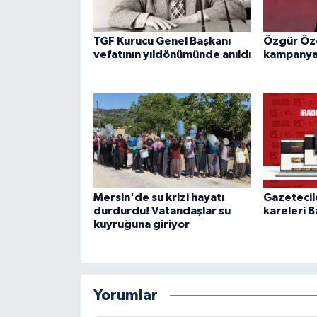
TGF Kurucu Genel Başkanı
Özgür Özel
vefatının yıldönümünde anıldı
kampanyas
Mersin'de su krizi hayatı
Gazetecil
durdurdu! Vatandaşlar su
kareleri B
kuyruğuna giriyor
Yorumlar