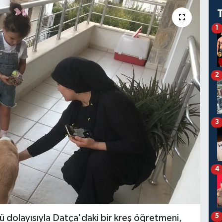
1
2
3
4
5
dolayısıyla Datça'daki bir kreş öğretmeni,