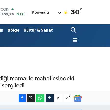
°
OLAR
30
Konyaaltı
7,7436
%0.18
URO
5,2510
%0.32
ERLİN
in
Bölge
Kültür & Sanat
,4811
%0.38
RAM ALTIN
660.55
%0.03
ST100
.779
%-14
ITCOIN
4.959,79
%1.11
iği mama ile mahallesindeki
 sergiledi.
-
+
A
A