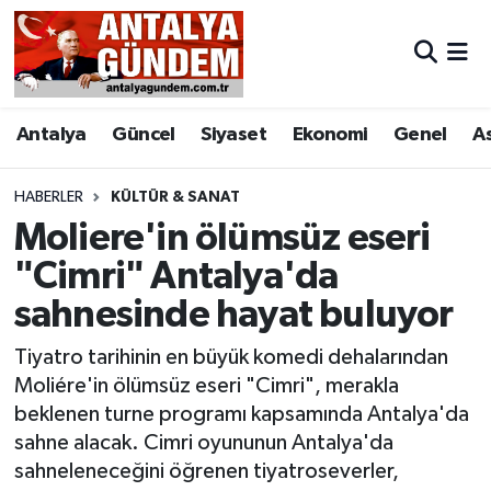
Antalya
Antalya Nöbetçi Eczaneler
Antalya
Güncel
Siyaset
Ekonomi
Genel
A
Asayiş
Antalya Hava Durumu
Bilim & Teknoloji
Antalya Namaz Vakitleri
HABERLER
KÜLTÜR & SANAT
Moliere'in ölümsüz eseri
Bölge
Antalya Trafik Yoğunluk Haritası
"Cimri" Antalya'da
sahnesinde hayat buluyor
EĞİTİM
Süper Lig Puan Durumu ve Fikstür
Tiyatro tarihinin en büyük komedi dehalarından
Ekonomi
Tüm Manşetler
Moliére'in ölümsüz eseri "Cimri", merakla
beklenen turne programı kapsamında Antalya'da
Genel
Son Dakika Haberleri
sahne alacak. Cimri oyununun Antalya'da
sahneleneceğini öğrenen tiyatroseverler,
Görüntülü Haber
Haber Arşivi