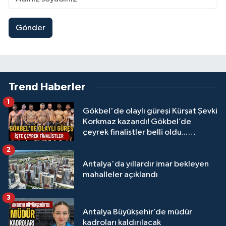
Gönder
Trend Haberler
1
Gökbel'de olaylı güreşi Kürşat Şevki
Korkmaz kazandı! Gökbel’de
çeyrek finalistler belli oldu...
Megastar Ali Gürbüz elendi!
2
Antalya'da yıllardır imar bekleyen
mahalleler açıklandı
3
Antalya Büyükşehir’de müdür
kadroları kaldırılacak