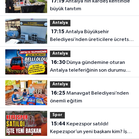
17:19
Antalya’nın kardeş kentinde
büyük tanıtım
Antalya
17:15
Antalya Büyükşehir
Belediyesi’nden üreticilere ücretsiz
destek
Antalya
16:30
Dünya gündemine oturan
Antalya teleferiğinin son durumu
belli oldu
Antalya
16:25
Manavgat Belediyesi’nden
önemli eğitim
Spor
15:44
Kepezspor satıldı!
Kepezspor’un yeni başkanı kim? İşte