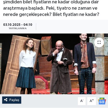
şimdiden bilet fiyatların ne kadar olduğuna dair
araştırmaya başladı. Peki, tiyatro ne zaman ve
Güncel
nerede gerçekleşecek? Bilet fiyatları ne kadar?
Kültür & Sanat
03.10.2025 - 04:10
YAYINLANMA
Magazin
Resmi İlan
Sağlık & Yaşam
Siyaset
Spor
Paylaş
-
+
A
A