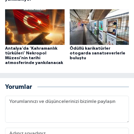
Antalya’da ‘Kahramanlık
Ödüllü karikatürler
türküleri’ Nekropol
otogarda sanatseverlerle
Müzesi’nin tarihi
buluştu
atmosferinde yankılanacak
Yorumlar