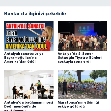
Bunlar da ilginizi çekebilir
Antalyalı sanatçı Lelya
Antalya'da 5. Soner
Bayramoğulları’na
Ustaoğlu Tiyatro Günleri
Amerika’dan ödül
coşkuyla sona erdi
Antalya’da bağlamanın sesi
Muratpaşa’nın etkinliği
Değirmenönü’nde
eskiye götürdü
yankılanıyor