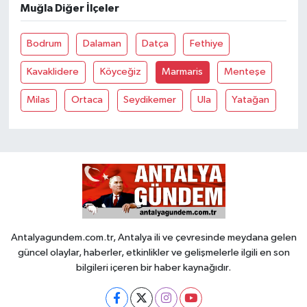
Muğla Diğer İlçeler
Bodrum
Dalaman
Datça
Fethiye
Kavaklidere
Köyceğiz
Marmaris
Menteşe
Milas
Ortaca
Seydikemer
Ula
Yatağan
Antalyagundem.com.tr, Antalya ili ve çevresinde meydana gelen
güncel olaylar, haberler, etkinlikler ve gelişmelerle ilgili en son
bilgileri içeren bir haber kaynağıdır.