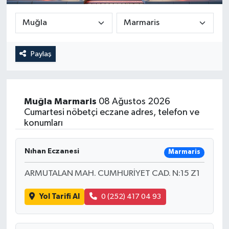
Güncel
Kültür & Sanat
Paylaş
Magazin
Resmi İlan
Muğla
Marmaris
08 Ağustos 2026
Cumartesi nöbetçi eczane adres, telefon ve
Sağlık & Yaşam
konumları
Siyaset
Nıhan Eczanesi
Marmaris
ARMUTALAN MAH. CUMHURİYET CAD. N:15 Z1
Spor
Yol Tarifi Al
0 (252) 417 04 93