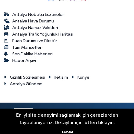
Antalya Nöbetçi Eczaneler
Antalya Hava Durumu
Antalya Namaz Vakitleri
Antalya Trafik Yoğunluk Haritası
Puan Durumu ve Fikstür
Tüm Manşetler
Son Dakika Haberleri
Haber Arşivi
Gizlilik Sözleşmesi
İletişim
Künye
Antalya Gündem
RSS
Copyright © 2024. Her hakkı saklıdır.
En iyi site deneyimi sağlamak için çerezlerden
faydalanıyoruz. Detaylar için lütfen tıklayın.
Haber Yazılımı:
TE Bilişim
TAMAM