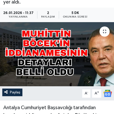
yer aldı.
Güncel
26.01.2026 - 11:37
2
5 DK
YAYINLANMA
PAYLAŞIM
OKUNMA SÜRESI
Kültür & Sanat
Magazin
Resmi İlan
Sağlık & Yaşam
Siyaset
Spor
Paylaş
-
+
A
A
Antalya Cumhuriyet Başsavcılığı tarafından