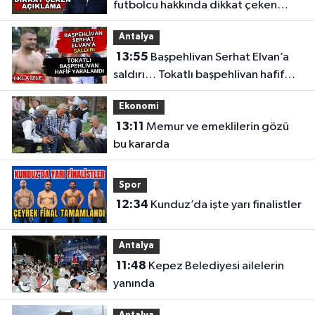
futbolcu hakkında dikkat çeken
açıklama
Antalya
13:55
Başpehlivan Serhat Elvan’a
saldırı… Tokatlı başpehlivan hafif
yaralandı
Ekonomi
13:11
Memur ve emeklilerin gözü
bu kararda
Spor
12:34
Kunduz’da işte yarı finalistler
Antalya
11:48
Kepez Belediyesi ailelerin
yanında