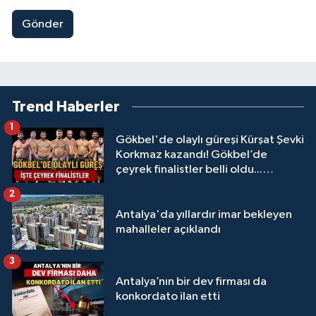
Gönder
Trend Haberler
1
Gökbel'de olaylı güreşi Kürşat Şevki
Korkmaz kazandı! Gökbel’de
çeyrek finalistler belli oldu...
Megastar Ali Gürbüz elendi!
2
Antalya'da yıllardır imar bekleyen
mahalleler açıklandı
3
Antalya’nın bir dev firması da
konkordato ilan etti