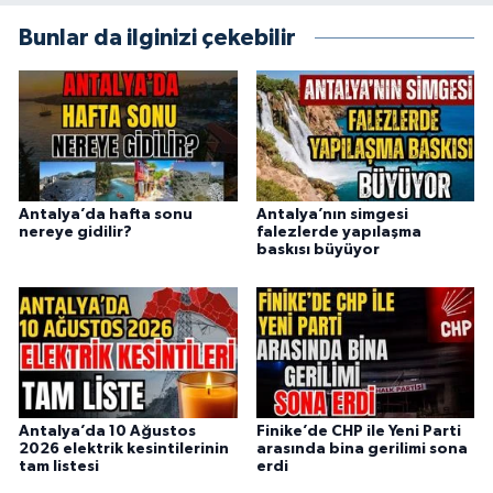
Bunlar da ilginizi çekebilir
Antalya’da hafta sonu
Antalya’nın simgesi
nereye gidilir?
falezlerde yapılaşma
baskısı büyüyor
Antalya’da 10 Ağustos
Finike’de CHP ile Yeni Parti
2026 elektrik kesintilerinin
arasında bina gerilimi sona
tam listesi
erdi