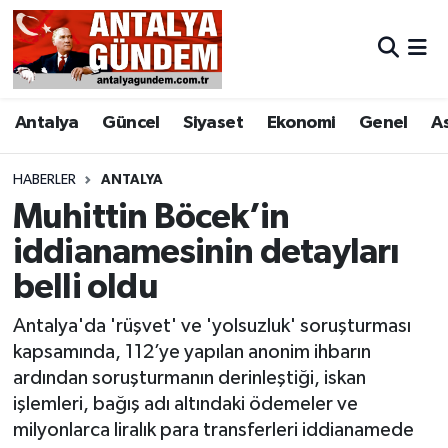
Antalya
Antalya Nöbetçi Eczaneler
Antalya
Güncel
Siyaset
Ekonomi
Genel
A
Asayiş
Antalya Hava Durumu
Bilim & Teknoloji
Antalya Namaz Vakitleri
HABERLER
ANTALYA
Muhittin Böcek’in
Bölge
Antalya Trafik Yoğunluk Haritası
iddianamesinin detayları
belli oldu
EĞİTİM
Süper Lig Puan Durumu ve Fikstür
Antalya'da 'rüşvet' ve 'yolsuzluk' soruşturması
Ekonomi
Tüm Manşetler
kapsamında, 112’ye yapılan anonim ihbarın
ardından soruşturmanın derinleştiği, iskan
Genel
Son Dakika Haberleri
işlemleri, bağış adı altındaki ödemeler ve
milyonlarca liralık para transferleri iddianamede
Görüntülü Haber
Haber Arşivi