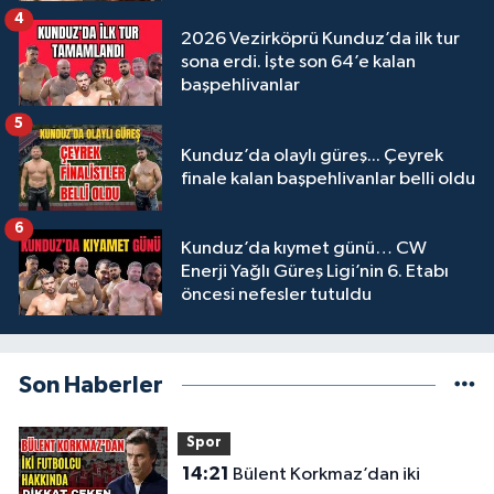
4
2026 Vezirköprü Kunduz’da ilk tur
sona erdi. İşte son 64’e kalan
başpehlivanlar
5
Kunduz’da olaylı güreş... Çeyrek
finale kalan başpehlivanlar belli oldu
6
Kunduz’da kıymet günü… CW
Enerji Yağlı Güreş Ligi’nin 6. Etabı
öncesi nefesler tutuldu
Son Haberler
Spor
14:21
Bülent Korkmaz’dan iki