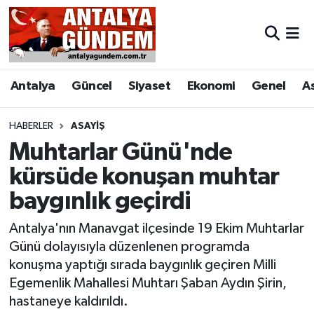
Antalya
Antalya Nöbetçi Eczaneler
Antalya
Güncel
Siyaset
Ekonomi
Genel
A
Asayiş
Antalya Hava Durumu
Bilim & Teknoloji
Antalya Namaz Vakitleri
HABERLER
ASAYIŞ
Muhtarlar Günü'nde
Bölge
Antalya Trafik Yoğunluk Haritası
kürsüde konuşan muhtar
baygınlık geçirdi
EĞİTİM
Süper Lig Puan Durumu ve Fikstür
Antalya'nın Manavgat ilçesinde 19 Ekim Muhtarlar
Ekonomi
Tüm Manşetler
Günü dolayısıyla düzenlenen programda
konuşma yaptığı sırada baygınlık geçiren Milli
Genel
Son Dakika Haberleri
Egemenlik Mahallesi Muhtarı Şaban Aydın Şirin,
hastaneye kaldırıldı.
Görüntülü Haber
Haber Arşivi