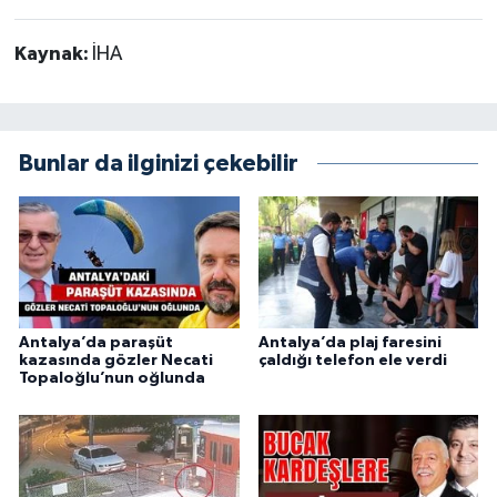
Kaynak:
İHA
Bunlar da ilginizi çekebilir
Antalya’da paraşüt
Antalya’da plaj faresini
kazasında gözler Necati
çaldığı telefon ele verdi
Topaloğlu’nun oğlunda