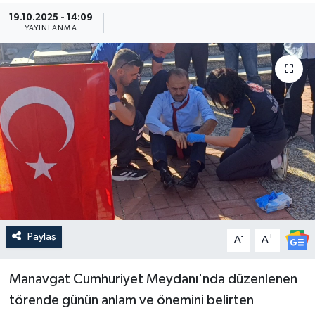
19.10.2025 - 14:09
Güncel
YAYINLANMA
Kültür & Sanat
Magazin
Resmi İlan
Sağlık & Yaşam
Siyaset
Paylaş
-
+
Spor
A
A
Manavgat Cumhuriyet Meydanı'nda düzenlenen
törende günün anlam ve önemini belirten