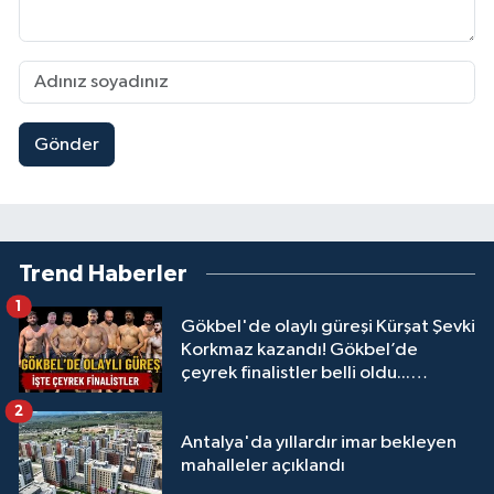
Gönder
Trend Haberler
1
Gökbel'de olaylı güreşi Kürşat Şevki
Korkmaz kazandı! Gökbel’de
çeyrek finalistler belli oldu...
Megastar Ali Gürbüz elendi!
2
Antalya'da yıllardır imar bekleyen
mahalleler açıklandı