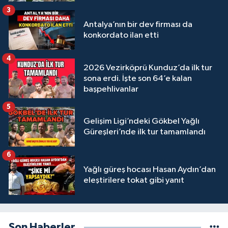
3
Antalya’nın bir dev firması da
konkordato ilan etti
4
2026 Vezirköprü Kunduz’da ilk tur
sona erdi. İşte son 64’e kalan
başpehlivanlar
5
Gelişim Ligi’ndeki Gökbel Yağlı
Güreşleri’nde ilk tur tamamlandı
6
Yağlı güreş hocası Hasan Aydın’dan
eleştirilere tokat gibi yanıt
Son Haberler