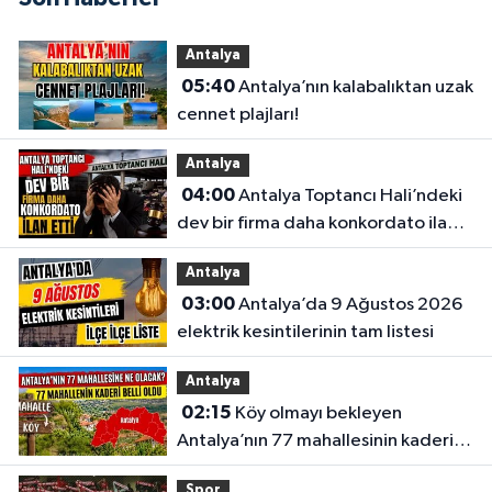
Antalya
05:40
Antalya’nın kalabalıktan uzak
cennet plajları!
Antalya
04:00
Antalya Toptancı Hali’ndeki
dev bir firma daha konkordato ilan
etti
Antalya
03:00
Antalya’da 9 Ağustos 2026
elektrik kesintilerinin tam listesi
Antalya
02:15
Köy olmayı bekleyen
Antalya’nın 77 mahallesinin kaderi
belli oldu
Spor