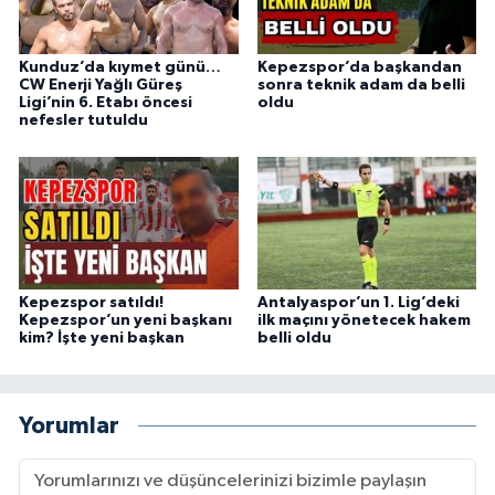
Kunduz’da kıymet günü…
Kepezspor’da başkandan
CW Enerji Yağlı Güreş
sonra teknik adam da belli
Ligi’nin 6. Etabı öncesi
oldu
nefesler tutuldu
Kepezspor satıldı!
Antalyaspor’un 1. Lig’deki
Kepezspor’un yeni başkanı
ilk maçını yönetecek hakem
kim? İşte yeni başkan
belli oldu
Yorumlar