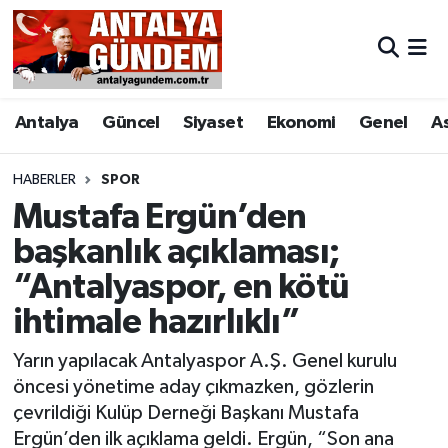
Antalya
Antalya Nöbetçi Eczaneler
Antalya
Güncel
Siyaset
Ekonomi
Genel
A
Asayiş
Antalya Hava Durumu
Bilim & Teknoloji
Antalya Namaz Vakitleri
HABERLER
SPOR
Mustafa Ergün’den
Bölge
Antalya Trafik Yoğunluk Haritası
başkanlık açıklaması;
“Antalyaspor, en kötü
EĞİTİM
Süper Lig Puan Durumu ve Fikstür
ihtimale hazırlıklı”
Ekonomi
Tüm Manşetler
Yarın yapılacak Antalyaspor A.Ş. Genel kurulu
Genel
Son Dakika Haberleri
öncesi yönetime aday çıkmazken, gözlerin
çevrildiği Kulüp Derneği Başkanı Mustafa
Görüntülü Haber
Haber Arşivi
Ergün’den ilk açıklama geldi. Ergün, “Son ana