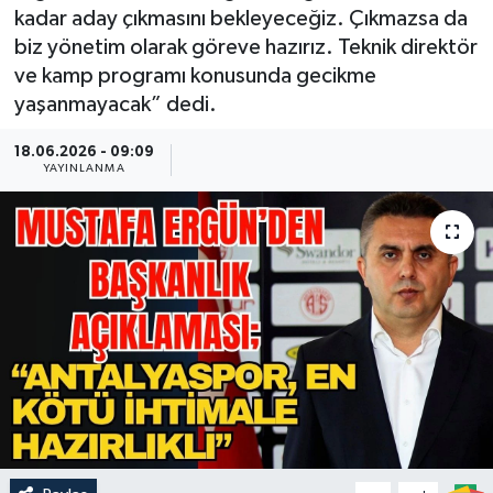
kadar aday çıkmasını bekleyeceğiz. Çıkmazsa da
Güncel
biz yönetim olarak göreve hazırız. Teknik direktör
ve kamp programı konusunda gecikme
Kültür & Sanat
yaşanmayacak” dedi.
Magazin
18.06.2026 - 09:09
YAYINLANMA
Resmi İlan
Sağlık & Yaşam
Siyaset
Spor