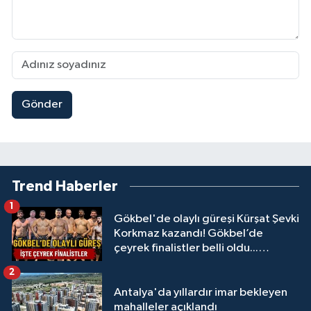
Gönder
Trend Haberler
1
Gökbel'de olaylı güreşi Kürşat Şevki
Korkmaz kazandı! Gökbel’de
çeyrek finalistler belli oldu...
Megastar Ali Gürbüz elendi!
2
Antalya'da yıllardır imar bekleyen
mahalleler açıklandı