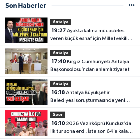
Son Haberler
Antalya
19:27
Ayakta kalma mücadelesi
veren küçük esnaf için Milletvekili
Kaya'dan Meclis'te çağrı
Antalya
17:40
Kırgız Cumhuriyeti Antalya
Başkonsolosu’ndan anlamlı ziyaret
Antalya
16:18
Antalya Büyükşehir
Belediyesi soruşturmasında yeni
gelişme
Spor
16:10
2026 Vezirköprü Kunduz’da
ilk tur sona erdi. İşte son 64’e kalan
başpehlivanlar