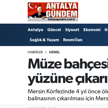
Antalya
Antalya Nöbetçi Eczaneler
Antalya
Güncel
Siyaset
Ekonomi
G
Asayiş
Antalya Hava Durumu
Sağlık & Yaşam
Resmi İlan
Bilim & Teknoloji
Antalya Namaz Vakitleri
HABERLER
GENEL
Bölge
Antalya Trafik Yoğunluk Haritası
Müze bahçesi
EĞİTİM
Süper Lig Puan Durumu ve Fikstür
yüzüne çıkarı
Ekonomi
Tüm Manşetler
Mersin Körfezinde 4 yıl önce 
Genel
Son Dakika Haberleri
balinasının çıkarılması için Mers
Görüntülü Haber
Haber Arşivi