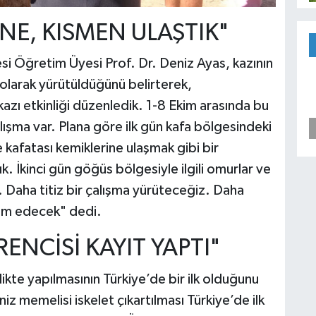
İNE, KISMEN ULAŞTIK"
esi Öğretim Üyesi Prof. Dr. Deniz Ayas, kazının
a olarak yürütüldüğünü belirterek,
 kazı etkinliği düzenledik. 1-8 Ekim arasında bu
lışma var. Plana göre ilk gün kafa bölgesindeki
 kafatası kemiklerine ulaşmak gibi bir
. İkinci gün göğüs bölgesiyle ilgili omurlar ve
k. Daha titiz bir çalışma yürüteceğiz. Daha
vam edecek" dedi.
ENCİSİ KAYIT YAPTI"
likte yapılmasının Türkiye’de bir ilk olduğunu
iz memelisi iskelet çıkartılması Türkiye’de ilk