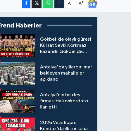
-
+
A
A
Trend Haberler
Gökbel'de olaylı güreşi
Kürşat Şevki Korkmaz
kazandı! Gökbel’de
çeyrek finalistler belli
oldu... Megastar Ali
Antalya'da yıllardır imar
Gürbüz elendi!
bekleyen mahalleler
açıklandı
Antalya’nın bir dev
firması da konkordato
ilan etti
2026 Vezirköprü
Kunduz’da ilk tur sona