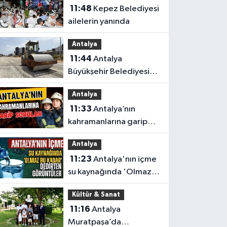
11:48
Kepez Belediyesi
ailelerin yanında
Antalya
11:44
Antalya
Büyükşehir Belediyesi
düğmeye bastı
Antalya
Antalya’da eş zamanlı
11:33
Antalya’nın
çalışma yapıldı
kahramanlarına garip
sorular
Antalya
11:23
Antalya'nın içme
su kaynağında 'Olmaz
bu kadar 'dedirten
Kültür & Sanat
görüntüler
11:16
Antalya
Muratpaşa’da