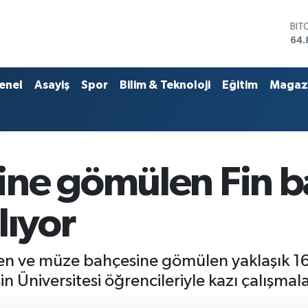
DO
47,
EU
55,
STE
enel
Asayiş
Spor
Bilim & Teknoloji
Eğitim
Magaz
64,
GRA
666
BİS
13.
BIT
ne gömülen Fin ba
64.
lıyor
ölen ve müze bahçesine gömülen yaklaşık 1
in Üniversitesi öğrencileriyle kazı çalışmala