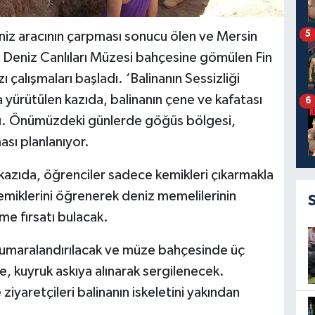
5
niz aracının çarpması sonucu ölen ve Mersin
 Deniz Canlıları Müzesi bahçesine gömülen Fin
zı çalışmaları başladı. ‘Balinanın Sessizliği
yürütülen kazıda, balinanın çene ve kafatası
6
ldı. Önümüzdeki günlerde göğüs bölgesi,
ası planlanıyor.
ı kazıda, öğrenciler sadece kemikleri çıkarmakla
miklerini öğrenerek deniz memelilerinin
eme fırsatı bulacak.
numaralandırılacak ve müze bahçesinde üç
, kuyruk askıya alınarak sergilenecek.
yaretçileri balinanın iskeletini yakından