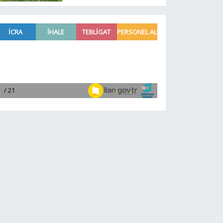
Aytmatov’un mirası
büyüyor