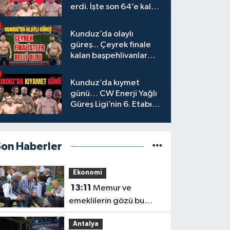
erdi. İşte son 64’e kalan
başpehlivanlar
Kunduz’da olaylı
güreş... Çeyrek finale
kalan başpehlivanlar
belli oldu
Kunduz’da kıymet
günü… CW Enerji Yağlı
Güreş Ligi’nin 6. Etabı
öncesi nefesler tutuldu
Son Haberler
Ekonomi
13:11
Memur ve
emeklilerin gözü bu
kararda
Antalya