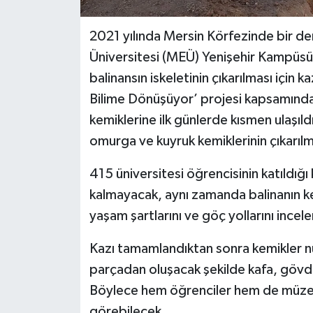
2021 yılında Mersin Körfezinde bir de
Üniversitesi (MEÜ) Yenişehir Kampüsü
balinansın iskeletinin çıkarılması için ka
Bilime Dönüşüyor’ projesi kapsamında 
kemiklerine ilk günlerde kısmen ulaşı
omurga ve kuyruk kemiklerinin çıkarılm
415 üniversitesi öğrencisinin katıldığ
kalmayacak, aynı zamanda balinanın ke
yaşam şartlarını ve göç yollarını incel
Kazı tamamlandıktan sonra kemikler 
parçadan oluşacak şekilde kafa, gövde
Böylece hem öğrenciler hem de müze zi
görebilecek.