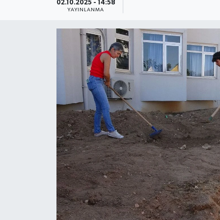
02.10.2025 - 14:58
YAYINLANMA
Güncel
Kültür & Sanat
Magazin
Resmi İlan
Sağlık & Yaşam
Siyaset
Spor