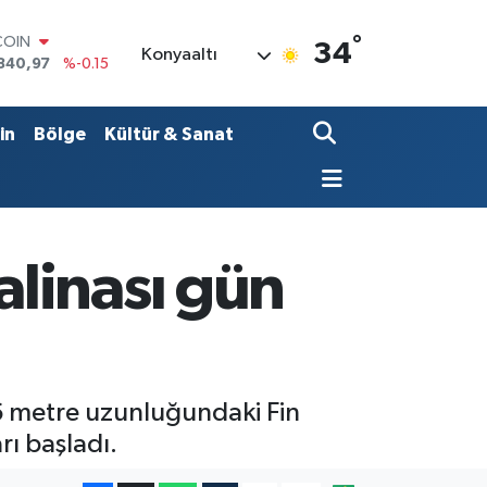
°
LAR
34
Konyaaltı
7436
%0.18
RO
2510
%0.32
RLİN
in
Bölge
Kültür & Sanat
4811
%0.38
M ALTIN
0.55
%0
T100
779
%-14
COIN
linası gün
840,97
%-0.15
6 metre uzunluğundaki Fin
rı başladı.