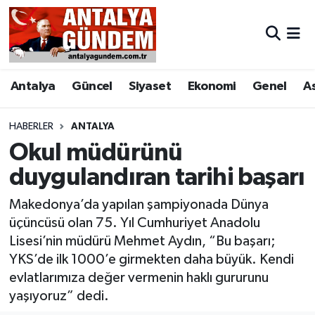
Antalya
Antalya Nöbetçi Eczaneler
Antalya
Güncel
Siyaset
Ekonomi
Genel
A
Asayiş
Antalya Hava Durumu
Bilim & Teknoloji
Antalya Namaz Vakitleri
HABERLER
ANTALYA
Okul müdürünü
Bölge
Antalya Trafik Yoğunluk Haritası
duygulandıran tarihi başarı
EĞİTİM
Süper Lig Puan Durumu ve Fikstür
Makedonya’da yapılan şampiyonada Dünya
üçüncüsü olan 75. Yıl Cumhuriyet Anadolu
Ekonomi
Tüm Manşetler
Lisesi’nin müdürü Mehmet Aydın, “Bu başarı;
YKS’de ilk 1000’e girmekten daha büyük. Kendi
Genel
Son Dakika Haberleri
evlatlarımıza değer vermenin haklı gururunu
yaşıyoruz” dedi.
Görüntülü Haber
Haber Arşivi