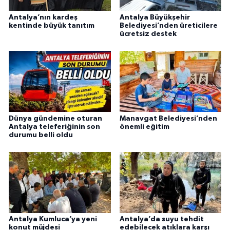
Antalya’nın kardeş
Antalya Büyükşehir
kentinde büyük tanıtım
Belediyesi’nden üreticilere
ücretsiz destek
Dünya gündemine oturan
Manavgat Belediyesi’nden
Antalya teleferiğinin son
önemli eğitim
durumu belli oldu
Antalya Kumluca’ya yeni
Antalya’da suyu tehdit
konut müjdesi
edebilecek atıklara karşı