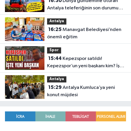
16:30
Dünya gündemine oturan
Antalya teleferiğinin son durumu
belli oldu
Antalya
16:25
Manavgat Belediyesi’nden
önemli eğitim
Spor
15:44
Kepezspor satıldı!
Kepezspor’un yeni başkanı kim? İşte
yeni başkan
Antalya
15:29
Antalya Kumluca’ya yeni
konut müjdesi