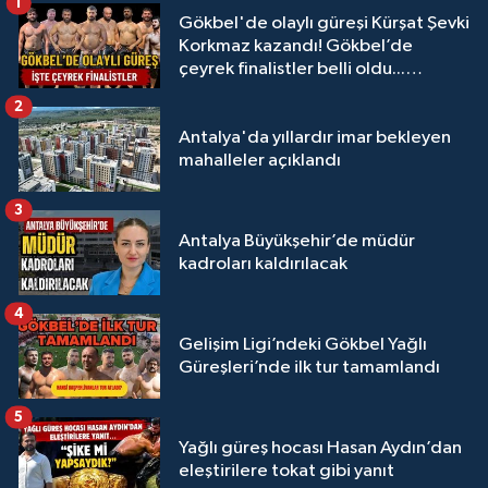
1
Gökbel'de olaylı güreşi Kürşat Şevki
Korkmaz kazandı! Gökbel’de
çeyrek finalistler belli oldu...
Megastar Ali Gürbüz elendi!
2
Antalya'da yıllardır imar bekleyen
mahalleler açıklandı
3
Antalya Büyükşehir’de müdür
kadroları kaldırılacak
4
Gelişim Ligi’ndeki Gökbel Yağlı
Güreşleri’nde ilk tur tamamlandı
5
Yağlı güreş hocası Hasan Aydın’dan
eleştirilere tokat gibi yanıt