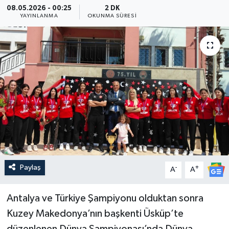
08.05.2026 - 00:25
2 DK
YAYINLANMA
OKUNMA SÜRESI
Güncel
Kültür & Sanat
Magazin
Resmi İlan
Sağlık & Yaşam
Siyaset
Paylaş
-
+
A
A
Spor
Antalya ve Türkiye Şampiyonu olduktan sonra
Kuzey Makedonya’nın başkenti Üsküp’te