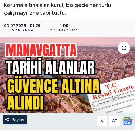
koruma altına alan kurul, bölgede her türlü
Güncel
çalışmayı izne tabi tuttu.
Kültür & Sanat
03.07.2026 - 01:25
1 DK
YAYINLANMA
OKUNMA SÜRESI
Magazin
Resmi İlan
Sağlık & Yaşam
Siyaset
Spor
Paylaş
-
+
A
A