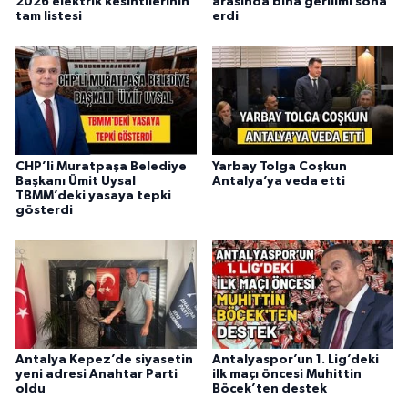
2026 elektrik kesintilerinin
arasında bina gerilimi sona
tam listesi
erdi
CHP’li Muratpaşa Belediye
Yarbay Tolga Coşkun
Başkanı Ümit Uysal
Antalya’ya veda etti
TBMM’deki yasaya tepki
gösterdi
Antalya Kepez’de siyasetin
Antalyaspor’un 1. Lig’deki
yeni adresi Anahtar Parti
ilk maçı öncesi Muhittin
oldu
Böcek’ten destek