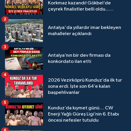
Korkmaz kazandı! Gökbel’de
çeyrek finalistler belli oldu...
Megastar Ali Gürbüz elendi!
2
Antalya'da yıllardır imar bekleyen
mahalleler açıklandı
3
Antalya’nın bir dev firması da
konkordato ilan etti
4
2026 Vezirköprü Kunduz’da ilk tur
sona erdi. İşte son 64’e kalan
başpehlivanlar
5
Kunduz’da kıymet günü… CW
Enerji Yağlı Güreş Ligi’nin 6. Etabı
öncesi nefesler tutuldu
6