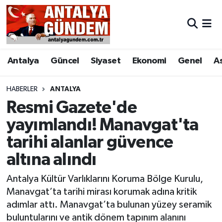
Antalya
Antalya Nöbetçi Eczaneler
Antalya
Güncel
Siyaset
Ekonomi
Genel
A
Asayiş
Antalya Hava Durumu
Bilim & Teknoloji
Antalya Namaz Vakitleri
HABERLER
ANTALYA
Resmi Gazete'de
Bölge
Antalya Trafik Yoğunluk Haritası
yayımlandı! Manavgat'ta
tarihi alanlar güvence
EĞİTİM
Süper Lig Puan Durumu ve Fikstür
altına alındı
Ekonomi
Tüm Manşetler
Antalya Kültür Varlıklarını Koruma Bölge Kurulu,
Genel
Son Dakika Haberleri
Manavgat’ta tarihi mirası korumak adına kritik
adımlar attı. Manavgat’ta bulunan yüzey seramik
Görüntülü Haber
Haber Arşivi
buluntularını ve antik dönem tapınım alanını