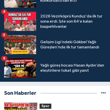
konkordato ilan etti
4
2026 Vezirköprü Kunduz’da ilk tur
sona erdi. İşte son 64’e kalan
başpehlivanlar
5
Gelişim Ligi’ndeki Gökbel Yağlı
Güreşleri’nde ilk tur tamamlandı
6
Yağlı güreş hocası Hasan Aydın’dan
eleştirilere tokat gibi yanıt
Son Haberler
Spor