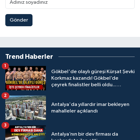
Gönder
Trend Haberler
1
Gökbel'de olaylı güreşi Kürşat Şevki
Korkmaz kazandı! Gökbel’de
çeyrek finalistler belli oldu...
Megastar Ali Gürbüz elendi!
2
Antalya'da yıllardır imar bekleyen
mahalleler açıklandı
3
Antalya’nın bir dev firması da