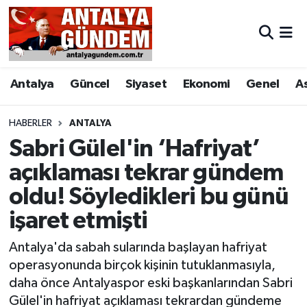
Antalya
Antalya Nöbetçi Eczaneler
Antalya
Güncel
Siyaset
Ekonomi
Genel
A
Asayiş
Antalya Hava Durumu
Bilim & Teknoloji
Antalya Namaz Vakitleri
HABERLER
ANTALYA
Sabri Gülel'in ‘Hafriyat’
Bölge
Antalya Trafik Yoğunluk Haritası
açıklaması tekrar gündem
oldu! Söyledikleri bu günü
EĞİTİM
Süper Lig Puan Durumu ve Fikstür
işaret etmişti
Ekonomi
Tüm Manşetler
Antalya'da sabah sularında başlayan hafriyat
Genel
Son Dakika Haberleri
operasyonunda birçok kişinin tutuklanmasıyla,
daha önce Antalyaspor eski başkanlarından Sabri
Görüntülü Haber
Haber Arşivi
Gülel'in hafriyat açıklaması tekrardan gündeme