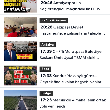
20:46
Antalyaspor’un
Keçiörengücü maçındaki ilk 11'i belli
oldu!
Sağlık & Yaşam
20:28
Gazipaşa Devlet
Hastanesi’nde çalışanların talepleri
masaya yatırıldı
Antalya
17:39
CHP’li Muratpaşa Belediye
Başkanı Ümit Uysal TBMM’deki
yasaya tepki gösterdi
Spor
17:38
Kunduz’da olaylı güreş...
Çeyrek finale kalan başpehlivanlar
belli oldu
Bölge
17:23
Mersin’de 4 mahallenin ortak
yolu yenilendi