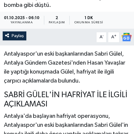
bomba gibi düştü.
Güncel
01.10.2025 - 06:10
2
1 DK
YAYINLANMA
PAYLAŞIM
OKUNMA SÜRESI
Kültür & Sanat
Paylaş
-
+
A
A
Magazin
Antalyaspor'un eski başkanlarından Sabri Gülel,
Resmi İlan
Antalya Gündem Gazetesi'nden Hasan Yavaşlar
ile yaptığı konuşmada Gülel, hafriyat ile ilgili
Sağlık & Yaşam
çarpıcı açıklamalarda bulundu.
Siyaset
SABRİ GÜLEL'İN HAFRİYAT İLE İLGİLİ
Spor
AÇIKLAMASI
Antalya'da başlayan hafriyat operasyonu,
Antalyaspor'un eski başkanlarından Sabri Gülel'in
konuyla ilgili daha önce yaptığı açıklamaları tekrar