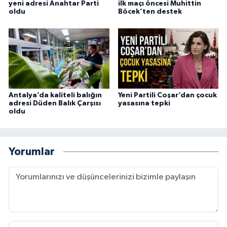
yeni adresi Anahtar Parti
ilk maçı öncesi Muhittin
oldu
Böcek’ten destek
Antalya’da kaliteli balığın
Yeni Partili Coşar’dan çocuk
adresi Düden Balık Çarşısı
yasasına tepki
oldu
Yorumlar