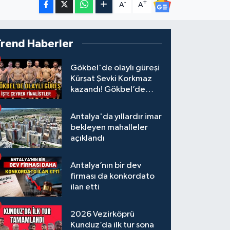
-
+
A
A
Trend Haberler
Gökbel'de olaylı güreşi
Kürşat Şevki Korkmaz
kazandı! Gökbel’de
çeyrek finalistler belli
oldu... Megastar Ali
Antalya'da yıllardır imar
Gürbüz elendi!
bekleyen mahalleler
açıklandı
Antalya’nın bir dev
firması da konkordato
ilan etti
2026 Vezirköprü
Kunduz’da ilk tur sona