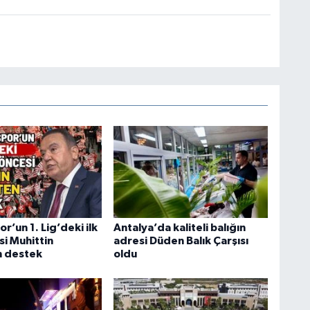
r’un 1. Lig’deki ilk
Antalya’da kaliteli balığın
si Muhittin
adresi Düden Balık Çarşısı
n destek
oldu