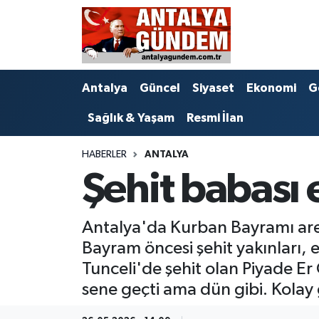
Antalya
Antalya Nöbetçi Eczaneler
Antalya
Güncel
Siyaset
Ekonomi
G
Asayiş
Antalya Hava Durumu
Sağlık & Yaşam
Resmi İlan
Bilim & Teknoloji
Antalya Namaz Vakitleri
HABERLER
ANTALYA
Bölge
Antalya Trafik Yoğunluk Haritası
Şehit babası 
EĞİTİM
Süper Lig Puan Durumu ve Fikstür
Antalya'da Kurban Bayramı aref
Ekonomi
Tüm Manşetler
Bayram öncesi şehit yakınları, e
Tunceli'de şehit olan Piyade E
Genel
Son Dakika Haberleri
sene geçti ama dün gibi. Kolay 
Görüntülü Haber
Haber Arşivi