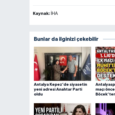
Kaynak:
İHA
Bunlar da ilginizi çekebilir
Antalya Kepez’de siyasetin
Antalyaspo
yeni adresi Anahtar Parti
maçı önce
oldu
Böcek’te