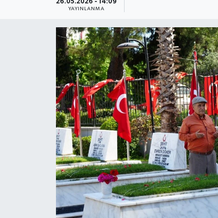
26.05.2026 - 14:09
YAYINLANMA
Güncel
Kültür & Sanat
Magazin
Resmi İlan
Sağlık & Yaşam
Siyaset
Spor