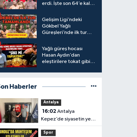
erdi. İşte son 64’e kalan
başpehlivanlar
Gelişim Ligi’ndeki
Gökbel Yağlı
Güreşleri’nde ilk tur
tamamlandı
Yağlı güreş hocası
Hasan Aydın’dan
eleştirilere tokat gibi
yanıt
Son Haberler
Antalya
16:02
Antalya
Kepez’de siyasetin yeni
adresi Anahtar Parti
Spor
oldu