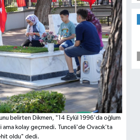
unu belirten Dikmen, "14 Eylül 1996'da oğlum
ti ama kolay geçmedi. Tunceli'de Ovacık'ta
hit oldu" dedi.