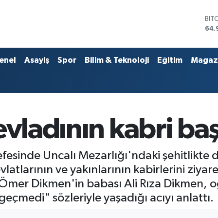
DO
47,
EU
55,
STE
enel
Asayiş
Spor
Bilim & Teknoloji
Eğitim
Magaz
64,
GRA
666
BİS
13.
BIT
evladının kabri ba
64.
esinde Uncalı Mezarlığı'ndaki şehitlikte 
vlatlarının ve yakınlarının kabirlerini ziyar
r Ömer Dikmen'in babası Ali Rıza Dikmen,
geçmedi" sözleriyle yaşadığı acıyı anlattı.