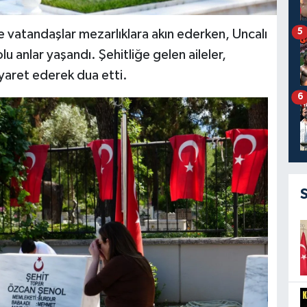
5
vatandaşlar mezarlıklara akın ederken, Uncalı
u anlar yaşandı. Şehitliğe gelen aileler,
ziyaret ederek dua etti.
6