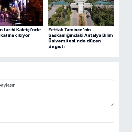
n tarihi Kaleiçi’nde
Fettah Tamince'nin
katına çıkıyor
başkanlığındaki Antalya Bilim
Üniversitesi'nde düzen
değişti