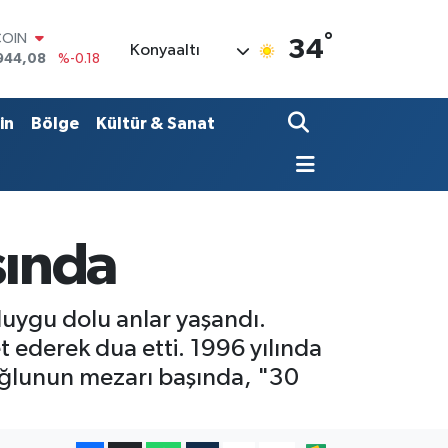
°
LAR
34
Konyaaltı
7436
%0.18
RO
2510
%0.32
RLİN
in
Bölge
Kültür & Sanat
4811
%0.38
M ALTIN
0.55
%0.03
T100
779
%-14
COIN
şında
944,08
%-0.18
duygu dolu anlar yaşandı.
et ederek dua etti. 1996 yılında
 oğlunun mezarı başında, "30