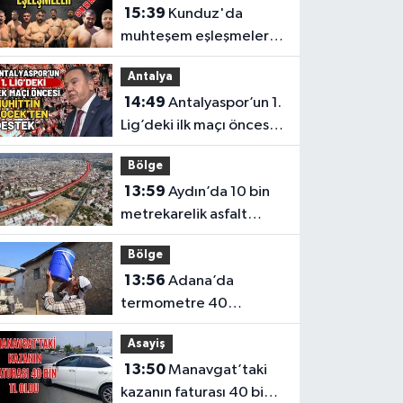
15:39
Kunduz'da
muhteşem eşleşmeler!
Vezirköprü Kunduz’da
Antalya
nefesler tutuldu, son 16
14:49
Antalyaspor’un 1.
belli oldu
Lig’deki ilk maçı öncesi
Muhittin Böcek’ten
Bölge
destek
13:59
Aydın’da 10 bin
metrekarelik asfalt
çalışması tamamlandı
Bölge
13:56
Adana’da
termometre 40
dereceyi gösterdi
Asayiş
13:50
Manavgat’taki
kazanın faturası 40 bin