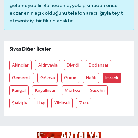
gelemeyebilir. Bu nedenle, yola çıkmadan önce
eczanenin açık olduğunu telefon aracılığıyla teyit
etmeniz iyi bir fikir olacaktır.
Sivas Diğer İlçeler
Akincilar
Altinyayla
Divriği
Doğanşar
Gemerek
Gölova
Gürün
Hafik
İmranli
Kangal
Koyulhisar
Merkez
Suşehri
Şarkişla
Ulaş
Yildizeli
Zara