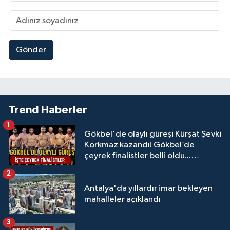
Gönder
Trend Haberler
1
Gökbel'de olaylı güreşi Kürşat Şevki
Korkmaz kazandı! Gökbel’de
çeyrek finalistler belli oldu...
Megastar Ali Gürbüz elendi!
2
Antalya'da yıllardır imar bekleyen
mahalleler açıklandı
3