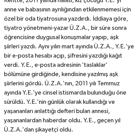
Kentte, 2011 yılında halası, kız çocuğu Y.E.'yi
anne ve babasının ayrılığından etkilenmemesi için
özel bir oda tiyatrosuna yazdırdı. İddiaya göre,
tiyatro yönetmeni-yazar Ü.Z.A., bir süre sonra
öğrencisine duygusal konuşmalar yapıp, aşk
şiirleri yazdı. Aynı yılın mart ayında Ü.Z.A., Y.E.'ye
bir e-posta hesabı açıp, şifresini yazdığı kağıt
verdi. Y.E., e-posta adresinin 'taslaklar'
bölümüne girdiğinde, kendisine yazılmış aşk
şiirlerini gördü. Ü.Z.A.'nın, 2011 yılı Temmuz
ayında Y.E.'ye cinsel istismarda bulunduğu öne
sürüldü. Y.E.'nin günlük olarak kullandığı ve
yaşananları anlattığı defteri bulan annesi,
yaşananlardan haberdar oldu. Y.E., geçen yıl
Ü.Z.A.'dan şikayetçi oldu.