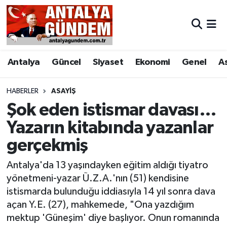
Antalya
Antalya Nöbetçi Eczaneler
Antalya
Güncel
Siyaset
Ekonomi
Genel
A
Asayiş
Antalya Hava Durumu
Bilim & Teknoloji
Antalya Namaz Vakitleri
HABERLER
ASAYIŞ
Şok eden istismar davası…
Bölge
Antalya Trafik Yoğunluk Haritası
Yazarın kitabında yazanlar
gerçekmiş
EĞİTİM
Süper Lig Puan Durumu ve Fikstür
Antalya'da 13 yaşındayken eğitim aldığı tiyatro
Ekonomi
Tüm Manşetler
yönetmeni-yazar Ü.Z.A.'nın (51) kendisine
istismarda bulunduğu iddiasıyla 14 yıl sonra dava
Genel
Son Dakika Haberleri
açan Y.E. (27), mahkemede, "Ona yazdığım
mektup 'Güneşim' diye başlıyor. Onun romanında
Görüntülü Haber
Haber Arşivi