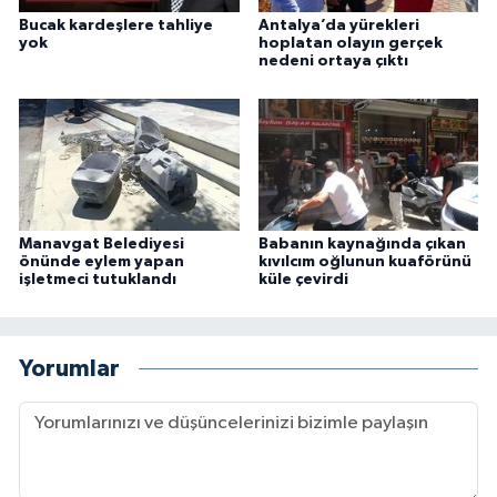
Bucak kardeşlere tahliye
Antalya’da yürekleri
yok
hoplatan olayın gerçek
nedeni ortaya çıktı
Manavgat Belediyesi
Babanın kaynağında çıkan
önünde eylem yapan
kıvılcım oğlunun kuaförünü
işletmeci tutuklandı
küle çevirdi
Yorumlar