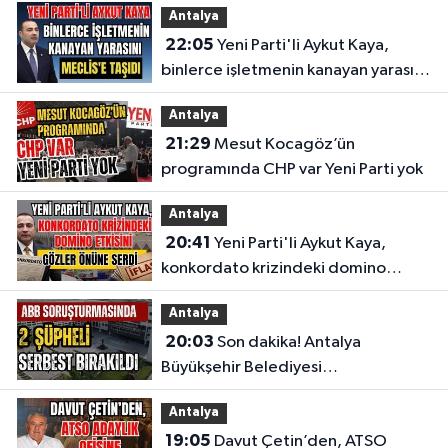
Antalya
22:05
Yeni Parti'li Aykut Kaya,
binlerce işletmenin kanayan yarasını
Meclis'e taşıdı
Antalya
21:29
Mesut Kocagöz’ün
programında CHP var Yeni Parti yok
Antalya
20:41
Yeni Parti'li Aykut Kaya,
konkordato krizindeki domino
etkisini gözler önüne serdi
Antalya
20:03
Son dakika! Antalya
Büyükşehir Belediyesi
soruşturmasında 2 şüpheli serbest
Antalya
bırakıldı
19:05
Davut Çetin’den, ATSO