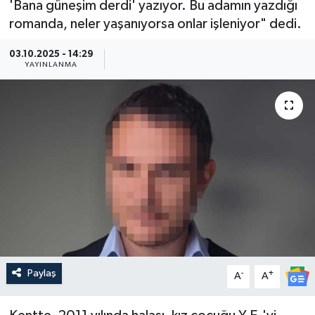
'Bana güneşim derdi' yazıyor. Bu adamın yazdığı
romanda, neler yaşanıyorsa onlar işleniyor" dedi.
Güncel
03.10.2025 - 14:29
Kültür & Sanat
YAYINLANMA
Magazin
Resmi İlan
Sağlık & Yaşam
Siyaset
Spor
Paylaş
-
+
A
A