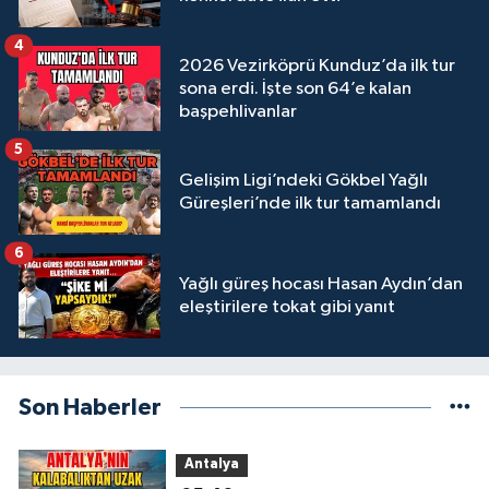
4
2026 Vezirköprü Kunduz’da ilk tur
sona erdi. İşte son 64’e kalan
başpehlivanlar
5
Gelişim Ligi’ndeki Gökbel Yağlı
Güreşleri’nde ilk tur tamamlandı
6
Yağlı güreş hocası Hasan Aydın’dan
eleştirilere tokat gibi yanıt
Son Haberler
Antalya