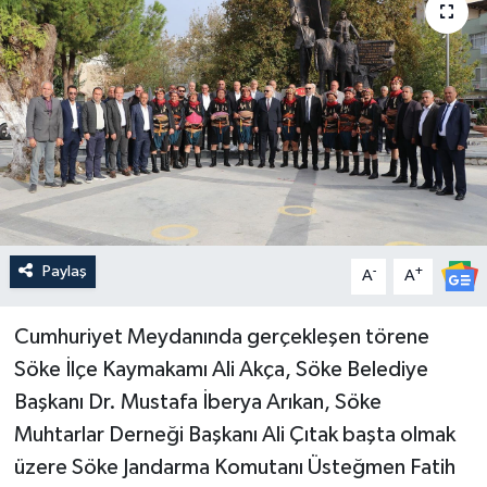
Güncel
Kültür & Sanat
Magazin
Resmi İlan
Sağlık & Yaşam
Paylaş
-
+
A
A
Siyaset
Cumhuriyet Meydanında gerçekleşen törene
Söke İlçe Kaymakamı Ali Akça, Söke Belediye
Spor
Başkanı Dr. Mustafa İberya Arıkan, Söke
Muhtarlar Derneği Başkanı Ali Çıtak başta olmak
üzere Söke Jandarma Komutanı Üsteğmen Fatih