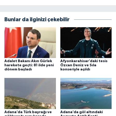
Bunlar da ilginizi çekebilir
Adalet Bakanı Akın Gürlek
Afyonkarahisar’daki tesis
harekete geçti: 81 ilde yeni
Özcan Deniz ve Sıla
dönem başladı
konseriyle açıldı
Adana’da Türk bayrağı ve
Adana’da göl altındaki