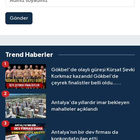
Gönder
Trend Haberler
1
Gökbel'de olaylı güreşi Kürşat Şevki
Korkmaz kazandı! Gökbel’de
çeyrek finalistler belli oldu...
Megastar Ali Gürbüz elendi!
2
Antalya'da yıllardır imar bekleyen
mahalleler açıklandı
3
Antalya’nın bir dev firması da
konkordato ilan etti