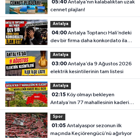
05:40
Antalya’nın kalabalıktan uzak
cennet plajları!
Antalya
04:00
Antalya Toptancı Hali’ndeki
dev bir firma daha konkordato ilan
etti
Antalya
03:00
Antalya’da 9 Ağustos 2026
elektrik kesintilerinin tam listesi
Antalya
02:15
Köy olmayı bekleyen
Antalya’nın 77 mahallesinin kaderi
belli oldu
Spor
01:05
Antalyaspor sezonun ilk
maçında Keçiörengücü’nü ağırlıyor