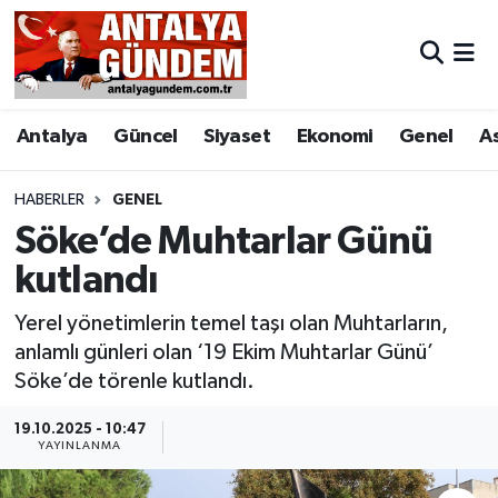
Antalya
Antalya Nöbetçi Eczaneler
Antalya
Güncel
Siyaset
Ekonomi
Genel
A
Asayiş
Antalya Hava Durumu
Bilim & Teknoloji
Antalya Namaz Vakitleri
HABERLER
GENEL
Söke’de Muhtarlar Günü
Bölge
Antalya Trafik Yoğunluk Haritası
kutlandı
EĞİTİM
Süper Lig Puan Durumu ve Fikstür
Yerel yönetimlerin temel taşı olan Muhtarların,
anlamlı günleri olan ‘19 Ekim Muhtarlar Günü’
Ekonomi
Tüm Manşetler
Söke’de törenle kutlandı.
Genel
Son Dakika Haberleri
19.10.2025 - 10:47
YAYINLANMA
Görüntülü Haber
Haber Arşivi