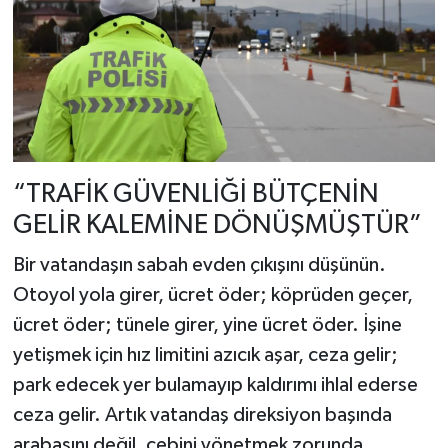
“TRAFİK GÜVENLİĞİ BÜTÇENİN
GELİR KALEMİNE DÖNÜŞMÜŞTÜR”
Bir vatandaşın sabah evden çıkışını düşünün.
Otoyol yola girer, ücret öder; köprüden geçer,
ücret öder; tünele girer, yine ücret öder. İşine
yetişmek için hız limitini azıcık aşar, ceza gelir;
park edecek yer bulamayıp kaldırımı ihlal ederse
ceza gelir. Artık vatandaş direksiyon başında
arabasını değil, cebini yönetmek zorunda