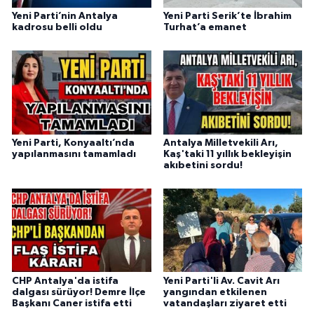
Yeni Parti’nin Antalya
Yeni Parti Serik’te İbrahim
kadrosu belli oldu
Turhat’a emanet
Yeni Parti, Konyaaltı’nda
Antalya Milletvekili Arı,
yapılanmasını tamamladı
Kaş'taki 11 yıllık bekleyişin
akıbetini sordu!
CHP Antalya'da istifa
Yeni Parti'li Av. Cavit Arı
dalgası sürüyor! Demre İlçe
yangından etkilenen
Başkanı Caner istifa etti
vatandaşları ziyaret etti