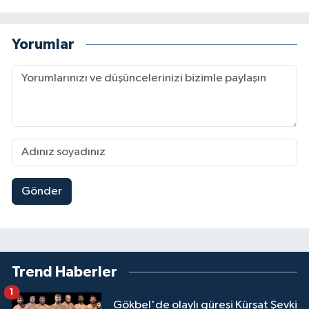
Yorumlar
Gönder
Trend Haberler
1
Gökbel'de olaylı güreşi Kürşat Şevki