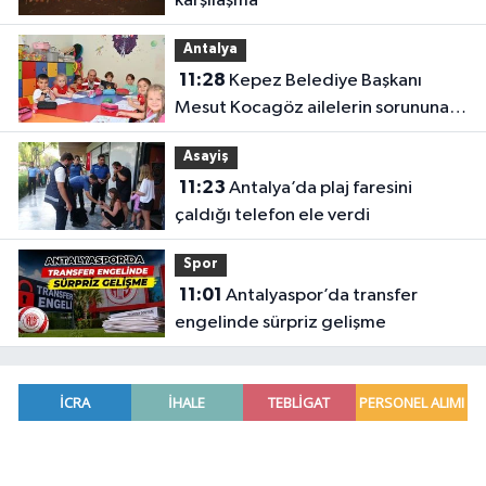
karşılaşma
Antalya
11:28
Kepez Belediye Başkanı
Mesut Kocagöz ailelerin sorununa
çözüm arıyor
Asayiş
11:23
Antalya’da plaj faresini
çaldığı telefon ele verdi
Spor
11:01
Antalyaspor’da transfer
engelinde sürpriz gelişme