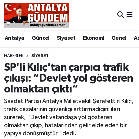
Antalya
Antalya Nöbetçi Eczaneler
Antalya
Güncel
Siyaset
Ekonomi
Genel
A
Asayiş
Antalya Hava Durumu
Bilim & Teknoloji
Antalya Namaz Vakitleri
HABERLER
SIYASET
SP'li Kılıç'tan çarpıcı trafik
Bölge
Antalya Trafik Yoğunluk Haritası
çıkışı: “Devlet yol gösteren
olmaktan çıktı”
EĞİTİM
Süper Lig Puan Durumu ve Fikstür
Saadet Partisi Antalya Milletvekili Şerafettin Kılıç,
Ekonomi
Tüm Manşetler
trafik cezalarının güvenliği arttırmadığını ileri
sürerek, “Devlet vatandaşa yol gösteren
Genel
Son Dakika Haberleri
olmaktan çıkıp, hatalarından gelir elde eden bir
yapıya dönüşmüştür” dedi.
Görüntülü Haber
Haber Arşivi