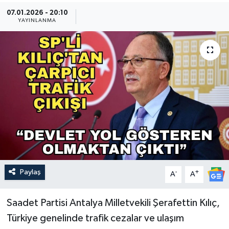
07.01.2026 - 20:10
Güncel
YAYINLANMA
Kültür & Sanat
Magazin
Resmi İlan
Sağlık & Yaşam
Siyaset
Paylaş
-
+
Spor
A
A
Saadet Partisi Antalya Milletvekili Şerafettin Kılıç,
Türkiye genelinde trafik cezalar ve ulaşım