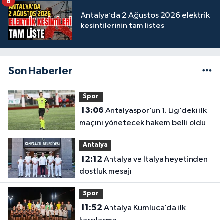
6
Antalya’da 2 Ağustos 2026 elektrik
kesintilerinin tam listesi
Son Haberler
Spor
13:06
Antalyaspor’un 1. Lig’deki ilk
maçını yönetecek hakem belli oldu
Antalya
12:12
Antalya ve İtalya heyetinden
dostluk mesajı
Spor
11:52
Antalya Kumluca’da ilk