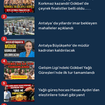
Korkmaz kazandı! Gökbel’de
çeyrek finalistler belli oldu...
Megastar Ali Gürbüz elendi!
2
Antalya'da yıllardır imar bekleyen
mahalleler açıklandı
3
Antalya Büyükşehir’de müdür
kadroları kaldırılacak
4
Gelişim Ligi’ndeki Gökbel Yağlı
Güreşleri’nde ilk tur tamamlandı
5
Yağlı güreş hocası Hasan Aydın’dan
eleştirilere tokat gibi yanıt