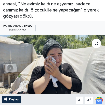
annesi, "Ne evimiz kaldı ne eşyamız, sadece
Güncel
canımız kaldı. 5 çocuk ile ne yapacağım" diyerek
gözyaşı döktü.
Kültür & Sanat
25.06.2026 - 12:45
YAYINLANMA
Magazin
Resmi İlan
Sağlık & Yaşam
Siyaset
Spor
Paylaş
-
+
A
A