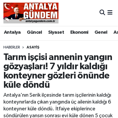
Antalya
Antalya Nöbetçi Eczaneler
Antalya
Güncel
Siyaset
Ekonomi
Genel
A
Asayiş
Antalya Hava Durumu
Bilim & Teknoloji
Antalya Namaz Vakitleri
HABERLER
ASAYIŞ
Tarım işçisi annenin yangın
Bölge
Antalya Trafik Yoğunluk Haritası
gözyaşları! 7 yıldır kaldığı
konteyner gözleri önünde
EĞİTİM
Süper Lig Puan Durumu ve Fikstür
küle döndü
Ekonomi
Tüm Manşetler
Antalya'nın Serik ilçesinde tarım işçilerinin kaldığı
Genel
Son Dakika Haberleri
konteynırlarda çıkan yangında üç ailenin kaldığı 6
konteyner küle döndü. İtfaiye ekiplerince
Görüntülü Haber
Haber Arşivi
söndürülen yansın sonrası evi küle dönen 5 çocuk