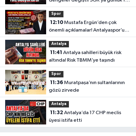
dengeler değişti! SGK’ya günlük 1
milyon lira faiz ödüyorlardı
Spor
12:10
Mustafa Ergün’den çok
önemli açıklamalar! Antalyaspor’un
merak edilenlerini anlattı
Antalya
11:41
Antalya sahilleri büyük risk
altında! Risk TBMM’ye taşındı
Spor
11:36
Muratpaşa’nın sultanlarının
gözü zirvede
Antalya
11:32
Antalya’da 17 CHP meclis
üyesi istifa etti