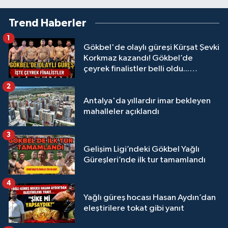
Trend Haberler
1
Gökbel'de olaylı güreşi Kürşat Şevki
Korkmaz kazandı! Gökbel’de
çeyrek finalistler belli oldu...
Megastar Ali Gürbüz elendi!
2
Antalya'da yıllardır imar bekleyen
mahalleler açıklandı
3
Gelişim Ligi’ndeki Gökbel Yağlı
Güreşleri’nde ilk tur tamamlandı
4
Yağlı güreş hocası Hasan Aydın’dan
eleştirilere tokat gibi yanıt