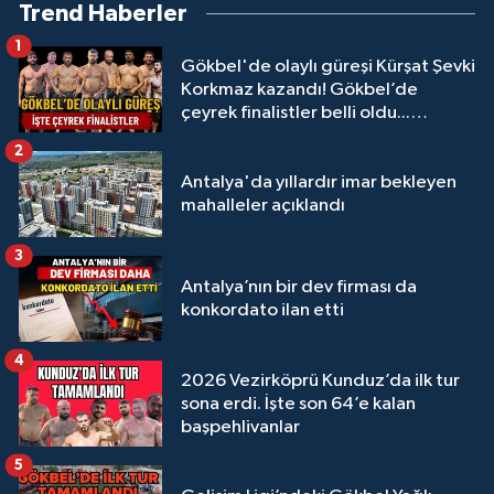
Trend Haberler
1
Gökbel'de olaylı güreşi Kürşat Şevki
Korkmaz kazandı! Gökbel’de
çeyrek finalistler belli oldu...
Megastar Ali Gürbüz elendi!
2
Antalya'da yıllardır imar bekleyen
mahalleler açıklandı
3
Antalya’nın bir dev firması da
konkordato ilan etti
4
2026 Vezirköprü Kunduz’da ilk tur
sona erdi. İşte son 64’e kalan
başpehlivanlar
5