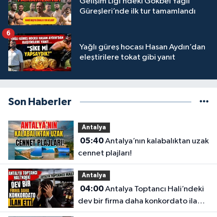
Gelişim Ligi’ndeki Gökbel Yağlı
Güreşleri’nde ilk tur tamamlandı
6
Yağlı güreş hocası Hasan Aydın’dan
eleştirilere tokat gibi yanıt
Son Haberler
Antalya
05:40
Antalya’nın kalabalıktan uzak
cennet plajları!
Antalya
04:00
Antalya Toptancı Hali’ndeki
dev bir firma daha konkordato ilan
etti