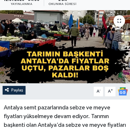
YAYINLANMA
OKUNMA SÜRESI
Güncel
Kültür & Sanat
Magazin
Resmi İlan
Sağlık & Yaşam
Siyaset
Paylaş
-
+
A
A
Spor
Antalya semt pazarlarında sebze ve meyve
fiyatları yükselmeye devam ediyor. Tarımın
başkenti olan Antalya’da sebze ve meyve fiyatları