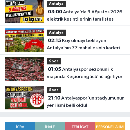
Antalya
03:00
Antalya’da 9 Ağustos 2026
elektrik kesintilerinin tam listesi
Antalya
02:15
Köy olmayı bekleyen
Antalya’nın 77 mahallesinin kaderi
belli oldu
Spor
01:05
Antalyaspor sezonun ilk
maçında Keçiörengücü’nü ağırlıyor
Spor
21:10
Antalyaspor'un stadyumunun
yeni ismi belli oldu!