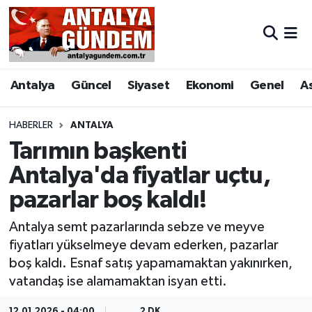
Antalya
Antalya Nöbetçi Eczaneler
Antalya
Güncel
Siyaset
Ekonomi
Genel
A
Asayiş
Antalya Hava Durumu
Bilim & Teknoloji
Antalya Namaz Vakitleri
HABERLER
ANTALYA
Tarımın başkenti
Bölge
Antalya Trafik Yoğunluk Haritası
Antalya'da fiyatlar uçtu,
pazarlar boş kaldı!
EĞİTİM
Süper Lig Puan Durumu ve Fikstür
Antalya semt pazarlarında sebze ve meyve
Ekonomi
Tüm Manşetler
fiyatları yükselmeye devam ederken, pazarlar
boş kaldı. Esnaf satış yapamamaktan yakınırken,
Genel
Son Dakika Haberleri
vatandaş ise alamamaktan isyan etti.
Görüntülü Haber
Haber Arşivi
12.01.2026 - 04:00
2 DK