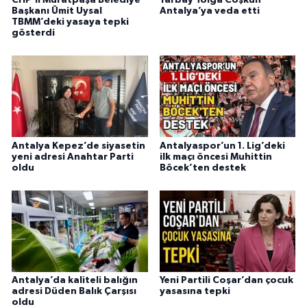
Başkanı Ümit Uysal
Antalya’ya veda etti
TBMM’deki yasaya tepki
gösterdi
Antalya Kepez’de siyasetin
Antalyaspor’un 1. Lig’deki
yeni adresi Anahtar Parti
ilk maçı öncesi Muhittin
oldu
Böcek’ten destek
Antalya’da kaliteli balığın
Yeni Partili Coşar’dan çocuk
adresi Düden Balık Çarşısı
yasasına tepki
oldu