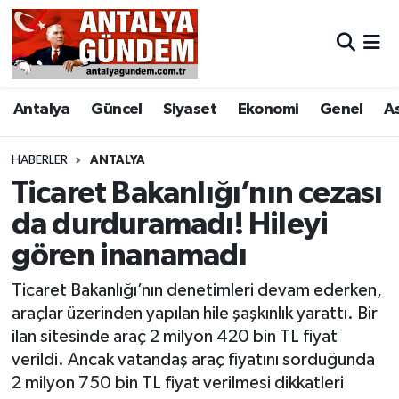
Antalya
Antalya Nöbetçi Eczaneler
Antalya
Güncel
Siyaset
Ekonomi
Genel
A
Asayiş
Antalya Hava Durumu
Bilim & Teknoloji
Antalya Namaz Vakitleri
HABERLER
ANTALYA
Ticaret Bakanlığı’nın cezası
Bölge
Antalya Trafik Yoğunluk Haritası
da durduramadı! Hileyi
gören inanamadı
EĞİTİM
Süper Lig Puan Durumu ve Fikstür
Ticaret Bakanlığı’nın denetimleri devam ederken,
Ekonomi
Tüm Manşetler
araçlar üzerinden yapılan hile şaşkınlık yarattı. Bir
ilan sitesinde araç 2 milyon 420 bin TL fiyat
Genel
Son Dakika Haberleri
verildi. Ancak vatandaş araç fiyatını sorduğunda
2 milyon 750 bin TL fiyat verilmesi dikkatleri
Görüntülü Haber
Haber Arşivi