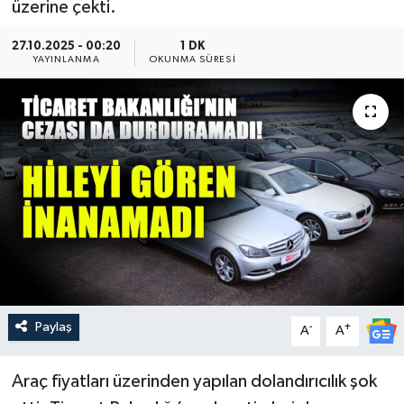
üzerine çekti.
Güncel
27.10.2025 - 00:20
1 DK
YAYINLANMA
OKUNMA SÜRESI
Kültür & Sanat
Magazin
Resmi İlan
Sağlık & Yaşam
Siyaset
Spor
Paylaş
-
+
A
A
Araç fiyatları üzerinden yapılan dolandırıcılık şok