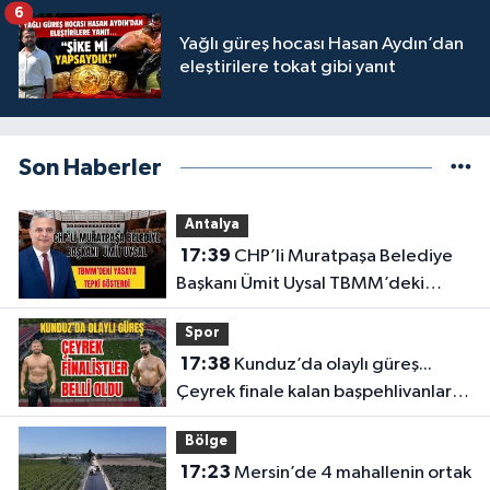
6
Yağlı güreş hocası Hasan Aydın’dan
eleştirilere tokat gibi yanıt
Son Haberler
Antalya
17:39
CHP’li Muratpaşa Belediye
Başkanı Ümit Uysal TBMM’deki
yasaya tepki gösterdi
Spor
17:38
Kunduz’da olaylı güreş...
Çeyrek finale kalan başpehlivanlar
belli oldu
Bölge
17:23
Mersin’de 4 mahallenin ortak