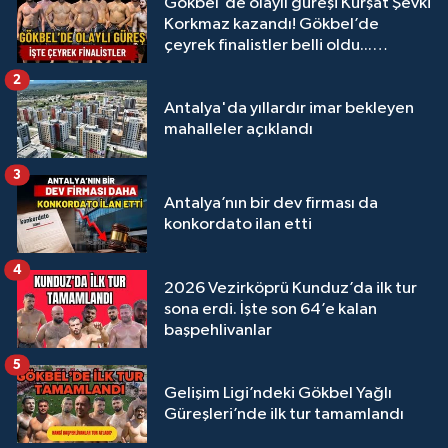
Gökbel'de olaylı güreşi Kürşat Şevki
Korkmaz kazandı! Gökbel’de
çeyrek finalistler belli oldu...
Megastar Ali Gürbüz elendi!
2
Antalya'da yıllardır imar bekleyen
mahalleler açıklandı
3
Antalya’nın bir dev firması da
konkordato ilan etti
4
2026 Vezirköprü Kunduz’da ilk tur
sona erdi. İşte son 64’e kalan
başpehlivanlar
5
Gelişim Ligi’ndeki Gökbel Yağlı
Güreşleri’nde ilk tur tamamlandı