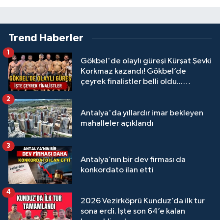
Trend Haberler
1
Gökbel'de olaylı güreşi Kürşat Şevki
Korkmaz kazandı! Gökbel’de
çeyrek finalistler belli oldu...
Megastar Ali Gürbüz elendi!
2
Antalya'da yıllardır imar bekleyen
mahalleler açıklandı
3
Antalya’nın bir dev firması da
konkordato ilan etti
4
2026 Vezirköprü Kunduz’da ilk tur
sona erdi. İşte son 64’e kalan