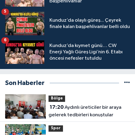
başpehlivanlar
5
Kunduz’da olaylı güreş... Çeyrek
finale kalan başpehlivanlar belli oldu
6
Kunduz’da kıymet günü… CW
Enerji Yağlı Güreş Ligi’nin 6. Etabı
öncesi nefesler tutuldu
Son Haberler
Bölge
17:20
Aydınlı üreticiler bir araya
gelerek tedbirleri konuştular
Spor