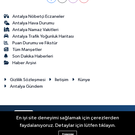
Antalya Nöbetçi Eczaneler
Antalya Hava Durumu
Antalya Namaz Vakitleri
Antalya Trafik Yoğunluk Haritası
Puan Durumu ve Fikstür
Tüm Manşetler
Son Dakika Haberleri
Haber Arşivi
Gizlilik Sözleşmesi
İletişim
Künye
Antalya Gündem
RSS
Copyright © 2024. Her hakkı saklıdır.
En iyi site deneyimi sağlamak için çerezlerden
faydalanıyoruz. Detaylar için lütfen tıklayın.
Haber Yazılımı:
TE Bilişim
TAMAM