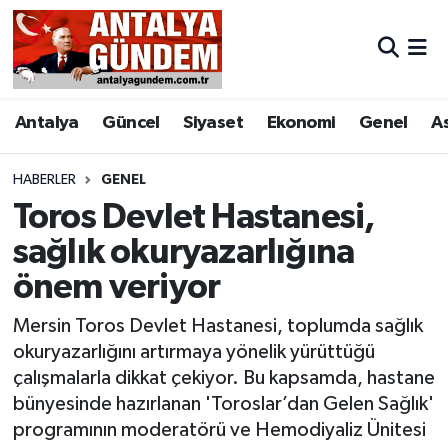
Antalya
Antalya Nöbetçi Eczaneler
Antalya
Güncel
Siyaset
Ekonomi
Genel
A
Asayiş
Antalya Hava Durumu
Bilim & Teknoloji
Antalya Namaz Vakitleri
HABERLER
GENEL
Toros Devlet Hastanesi,
Bölge
Antalya Trafik Yoğunluk Haritası
sağlık okuryazarlığına
önem veriyor
EĞİTİM
Süper Lig Puan Durumu ve Fikstür
Mersin Toros Devlet Hastanesi, toplumda sağlık
Ekonomi
Tüm Manşetler
okuryazarlığını artırmaya yönelik yürüttüğü
çalışmalarla dikkat çekiyor. Bu kapsamda, hastane
Genel
Son Dakika Haberleri
bünyesinde hazırlanan 'Toroslar’dan Gelen Sağlık'
programının moderatörü ve Hemodiyaliz Ünitesi
Görüntülü Haber
Haber Arşivi