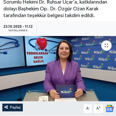
Sorumlu Hekimi Dr. Ruhsar Uçar’a, katkılarından
dolayı Başhekim Op. Dr. Özgür Ozan Karak
Güncel
tarafından teşekkür belgesi takdim edildi.
Kültür & Sanat
23.10.2025 - 11:12
YAYINLANMA
Magazin
Resmi İlan
Sağlık & Yaşam
Siyaset
Spor
Paylaş
-
+
A
A