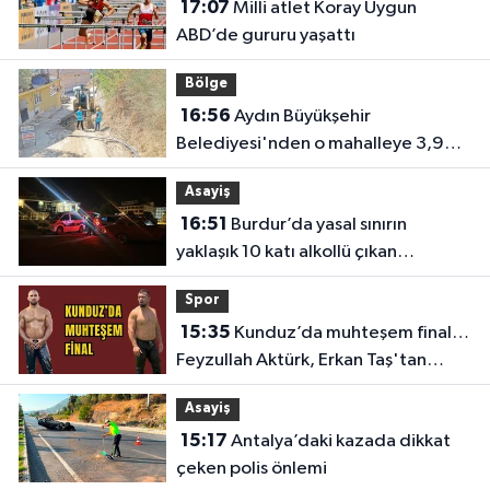
17:07
Milli atlet Koray Uygun
ABD’de gururu yaşattı
Bölge
16:56
Aydın Büyükşehir
Belediyesi'nden o mahalleye 3,9
milyon TL’lik yatırım
Asayiş
16:51
Burdur’da yasal sınırın
yaklaşık 10 katı alkollü çıkan
sürücüye büyük ceza
Spor
15:35
Kunduz’da muhteşem final…
Feyzullah Aktürk, Erkan Taş'tan
Kırkpınar'ın rövanşını aldı
Asayiş
15:17
Antalya’daki kazada dikkat
çeken polis önlemi