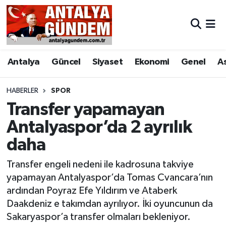
Antalya
Antalya Nöbetçi Eczaneler
Antalya
Güncel
Siyaset
Ekonomi
Genel
A
Asayiş
Antalya Hava Durumu
Bilim & Teknoloji
Antalya Namaz Vakitleri
HABERLER
SPOR
Transfer yapamayan
Bölge
Antalya Trafik Yoğunluk Haritası
Antalyaspor’da 2 ayrılık
daha
EĞİTİM
Süper Lig Puan Durumu ve Fikstür
Transfer engeli nedeni ile kadrosuna takviye
Ekonomi
Tüm Manşetler
yapamayan Antalyaspor’da Tomas Cvancara’nın
ardından Poyraz Efe Yıldırım ve Ataberk
Genel
Son Dakika Haberleri
Daakdeniz e takımdan ayrılıyor. İki oyuncunun da
Sakaryaspor’a transfer olmaları bekleniyor.
Görüntülü Haber
Haber Arşivi