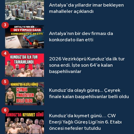
Antalya'da yıllardır imar bekleyen
mahalleler açıklandı
3
Antalya’nın bir dev firması da
konkordato ilan etti
4
2026 Vezirköprü Kunduz’da ilk tur
sona erdi. İşte son 64’e kalan
başpehlivanlar
5
Kunduz’da olaylı güreş... Çeyrek
finale kalan başpehlivanlar belli oldu
6
Kunduz’da kıymet günü… CW
Enerji Yağlı Güreş Ligi’nin 6. Etabı
öncesi nefesler tutuldu