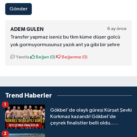
Gönder
6 ay önce
ADEM GULEN
Transfer yapmaz iseniz bu tkm küme düşer golcü
yok gormuyormusunuz yazık ant ya gibi bir şehre
Yanıtla
Beğen (
0
)
Beğenme (
0
)
Trend Haberler
1
Gökbel'de olaylı güreşi Kürşat Şevki
Korkmaz kazandı! Gökbel’de
çeyrek finalistler belli oldu...
Megastar Ali Gürbüz elendi!
2