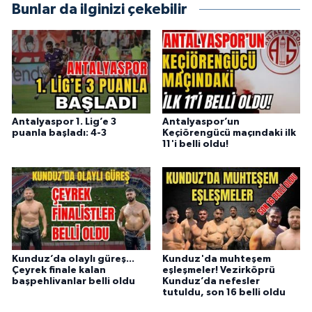
Bunlar da ilginizi çekebilir
Antalyaspor 1. Lig’e 3
Antalyaspor’un
puanla başladı: 4-3
Keçiörengücü maçındaki ilk
11'i belli oldu!
Kunduz’da olaylı güreş...
Kunduz'da muhteşem
Çeyrek finale kalan
eşleşmeler! Vezirköprü
başpehlivanlar belli oldu
Kunduz’da nefesler
tutuldu, son 16 belli oldu