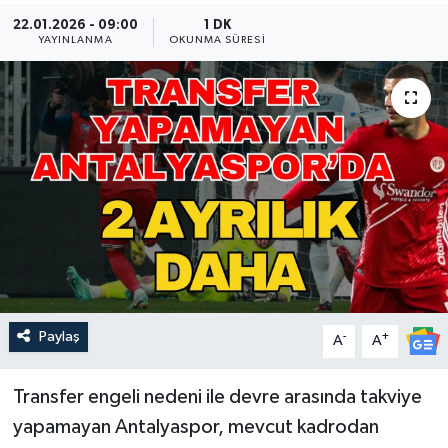
22.01.2026 - 09:00
1 DK
Güncel
YAYINLANMA
OKUNMA SÜRESI
Kültür & Sanat
Magazin
Resmi İlan
Sağlık & Yaşam
Siyaset
Paylaş
-
+
Spor
A
A
Transfer engeli nedeni ile devre arasında takviye
yapamayan Antalyaspor, mevcut kadrodan