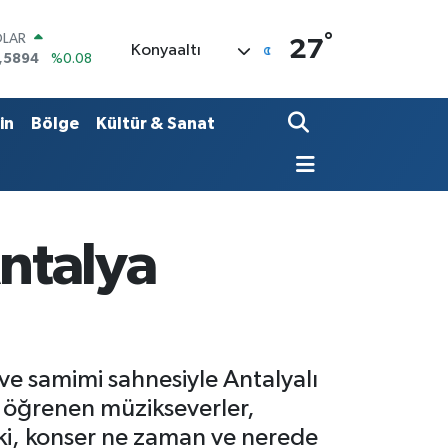
°
OLAR
27
Konyaaltı
,5894
%0.08
URO
,0398
%-0.02
ERLİN
in
Bölge
Kültür & Sanat
,1581
%0.16
AM ALTIN
27.85
%0.54
ST100
.703
%11
TCOIN
Antalya
.927,78
%1.32
e samimi sahnesiyle Antalyalı
i öğrenen müzikseverler,
eki, konser ne zaman ve nerede