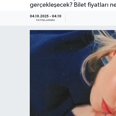
gerçekleşecek? Bilet fiyatları ne
Güncel
04.10.2025 - 04:10
YAYINLANMA
Kültür & Sanat
Magazin
Resmi İlan
Sağlık & Yaşam
Siyaset
Spor