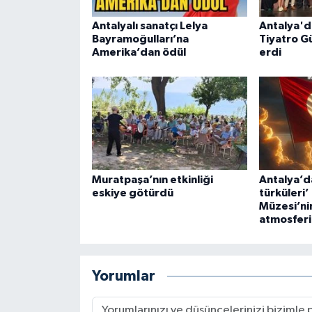
Antalyalı sanatçı Lelya
Antalya'd
Bayramoğulları’na
Tiyatro G
Amerika’dan ödül
erdi
Muratpaşa’nın etkinliği
Antalya’d
eskiye götürdü
türküleri
Müzesi’nin
atmosferi
Yorumlar