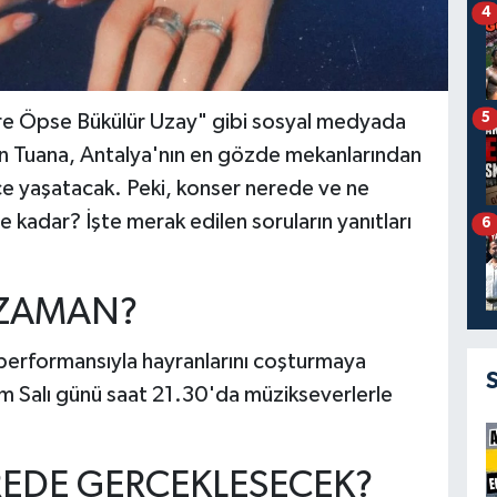
4
5
ere Öpse Bükülür Uzay" gibi sosyal medyada
nan Tuana, Antalya'nın en gözde mekanlarından
ce yaşatacak. Peki, konser nerede ve ne
e kadar? İşte merak edilen soruların yanıtları
6
 ZAMAN?
performansıyla hayranlarını coşturmaya
m Salı günü saat 21.30'da müzikseverlerle
EDE GERÇEKLEŞECEK?