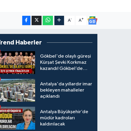
-
+
A
A
Trend Haberler
Gökbel'de olaylı güreşi
Kürşat Şevki Korkmaz
kazandı! Gökbel’de
çeyrek finalistler belli
oldu... Megastar Ali
Antalya'da yıllardır imar
Gürbüz elendi!
bekleyen mahalleler
açıklandı
Antalya Büyükşehir’de
müdür kadroları
kaldırılacak