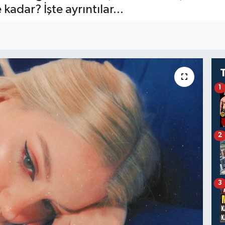
 kadar? İşte ayrıntılar...
1
2
3