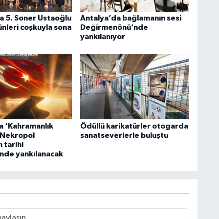
a 5. Soner Ustaoğlu
Antalya’da bağlamanın sesi
ünleri coşkuyla sona
Değirmenönü’nde
yankılanıyor
a ‘Kahramanlık
Ödüllü karikatürler otogarda
’ Nekropol
sanatseverlerle buluştu
 tarihi
nde yankılanacak