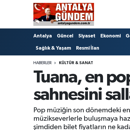
Antalya
Antalya Nöbetçi Eczaneler
Antalya
Güncel
Siyaset
Ekonomi
G
Asayiş
Antalya Hava Durumu
Sağlık & Yaşam
Resmi İlan
Bilim & Teknoloji
Antalya Namaz Vakitleri
HABERLER
KÜLTÜR & SANAT
Bölge
Antalya Trafik Yoğunluk Haritası
Tuana, en pop
EĞİTİM
Süper Lig Puan Durumu ve Fikstür
sahnesini sal
Ekonomi
Tüm Manşetler
Pop müziğin son dönemdeki en d
Genel
Son Dakika Haberleri
müzikseverlerle buluşmaya hazı
Görüntülü Haber
Haber Arşivi
şimdiden bilet fiyatların ne ka