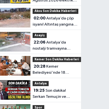
Ağustos 2026 elektrik
kesintilerinin tam listesi
Aksu Son Dakika Haberleri
02:00
Antalya’da çöp
isyanı! Altıntaş yangına
davetiye çıkarıyor
Asayiş
22:06
Antalya’da
nostalji tramvayına
gece yarısı saldırı
Kemer Son Dakika Haberleri
20:28
Kemer
Belediyesi'nde 18
milyonluk araç alımı
Antalya
Meclis'ten geçti
19:25
Son dakika!
Serkan Temuçin ve
Çağrı Gümüşlü
Spor
gözaltına alındı