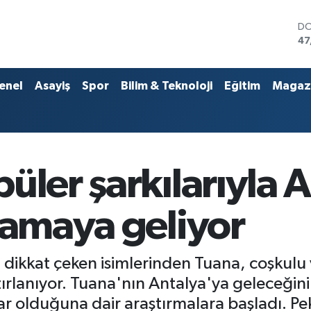
D
47
E
55
ST
enel
Asayiş
Spor
Bilim & Teknoloji
Eğitim
Magaz
64
GR
65
Bİ
13
BI
üler şarkılarıyla 
64
lamaya geliyor
ikkat çeken isimlerinden Tuana, coşkulu v
rlanıyor. Tuana'nın Antalya'ya geleceğin
dar olduğuna dair araştırmalara başladı. P