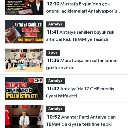
12:10
Mustafa Ergün’den çok
önemli açıklamalar! Antalyaspor’un
merak edilenlerini anlattı
Antalya
11:41
Antalya sahilleri büyük risk
altında! Risk TBMM’ye taşındı
Spor
11:36
Muratpaşa’nın sultanlarının
gözü zirvede
Antalya
11:32
Antalya’da 17 CHP meclis
üyesi istifa etti
Antalya
10:52
Anahtar Parti Antalya’dan
TBMM’deki yasa teklifine tepki