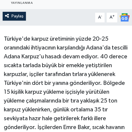
YAYINLANMA
Güncel
Paylaş
-
+
A
A
Kültür & Sanat
Türkiye'de karpuz üretiminin yüzde 20-25
Magazin
oranındaki ihtiyacının karşılandığı Adana'da tescilli
Resmi İlan
Adana Karpuz'u hasadı devam ediyor. 40 derece
sıcakta tarlada büyük bir emekle yetiştirilen
Sağlık & Yaşam
karpuzlar, işçiler tarafından tırlara yüklenerek
Türkiye'nin dört bir yanına gönderiliyor. Bölgede
Siyaset
15 kişilik karpuz yükleme işçisiyle yürütülen
yükleme çalışmalarında bir tıra yaklaşık 25 ton
Spor
karpuz yüklenirken, günlük ortalama 35 tır
sevkiyata hazır hale getirilerek farklı illere
gönderiliyor. İşçilerden Emre Bakır, sıcak havanın