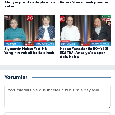
Alanyaspor'dan deplasman
Kepez'den önemli puanlar
zaferi
Siyasetin Nabzı Yedi+ 1:
Hasan Yavaşlar ile 90+YEDİ
Yangının vebali istifa olmalı
EKSTRA: Antalya'da spor
dolu hafta
Yorumlar