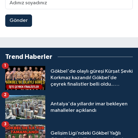
Gönder
Trend Haberler
1
Gökbel'de olaylı güreşi Kürşat Şevki
Korkmaz kazandı! Gökbel’de
çeyrek finalistler belli oldu...
Megastar Ali Gürbüz elendi!
2
Antalya'da yıllardır imar bekleyen
mahalleler açıklandı
3
Gelişim Ligi’ndeki Gökbel Yağlı