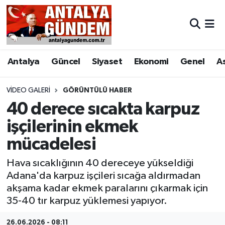
Antalya
Antalya Nöbetçi Eczaneler
Antalya
Güncel
Siyaset
Ekonomi
Genel
A
Asayiş
Antalya Hava Durumu
Bilim & Teknoloji
Antalya Namaz Vakitleri
VIDEO GALERI
GÖRÜNTÜLÜ HABER
40 derece sıcakta karpuz
Bölge
Antalya Trafik Yoğunluk Haritası
işçilerinin ekmek
mücadelesi
EĞİTİM
Süper Lig Puan Durumu ve Fikstür
Hava sıcaklığının 40 dereceye yükseldiği
Ekonomi
Tüm Manşetler
Adana'da karpuz işçileri sıcağa aldırmadan
akşama kadar ekmek paralarını çıkarmak için
Genel
Son Dakika Haberleri
35-40 tır karpuz yüklemesi yapıyor.
Görüntülü Haber
Haber Arşivi
26.06.2026 - 08:11