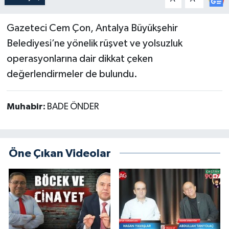
Güncel
Gazeteci Cem Çon, Antalya Büyükşehir
Belediyesi’ne yönelik rüşvet ve yolsuzluk
Kültür & Sanat
operasyonlarına dair dikkat çeken
Magazin
değerlendirmeler de bulundu.
Resmi İlan
Muhabir:
BADE ÖNDER
Sağlık & Yaşam
Siyaset
Öne Çıkan Videolar
Spor