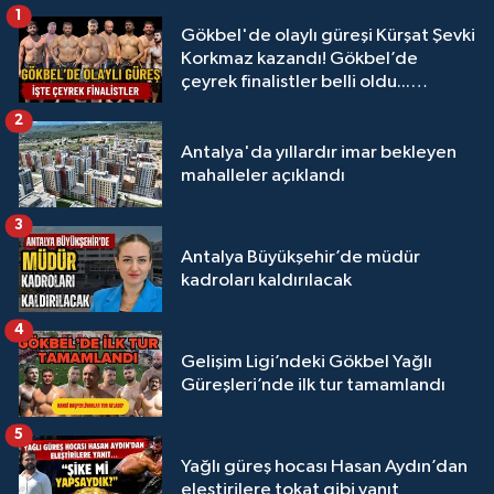
1
Gökbel'de olaylı güreşi Kürşat Şevki
Korkmaz kazandı! Gökbel’de
çeyrek finalistler belli oldu...
Megastar Ali Gürbüz elendi!
2
Antalya'da yıllardır imar bekleyen
mahalleler açıklandı
3
Antalya Büyükşehir’de müdür
kadroları kaldırılacak
4
Gelişim Ligi’ndeki Gökbel Yağlı
Güreşleri’nde ilk tur tamamlandı
5
Yağlı güreş hocası Hasan Aydın’dan
eleştirilere tokat gibi yanıt