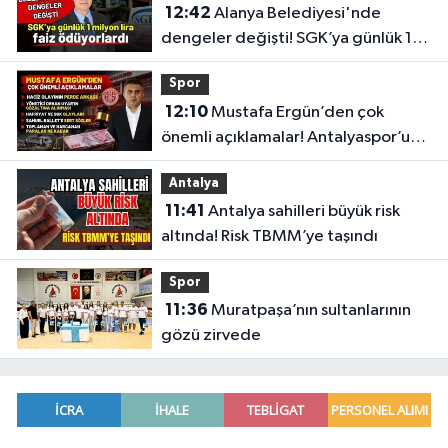
12:42
Alanya Belediyesi'nde
dengeler değişti! SGK’ya günlük 1
milyon lira faiz ödüyorlardı
Spor
12:10
Mustafa Ergün’den çok
önemli açıklamalar! Antalyaspor’un
merak edilenlerini anlattı
Antalya
11:41
Antalya sahilleri büyük risk
altında! Risk TBMM’ye taşındı
Spor
11:36
Muratpaşa’nın sultanlarının
gözü zirvede