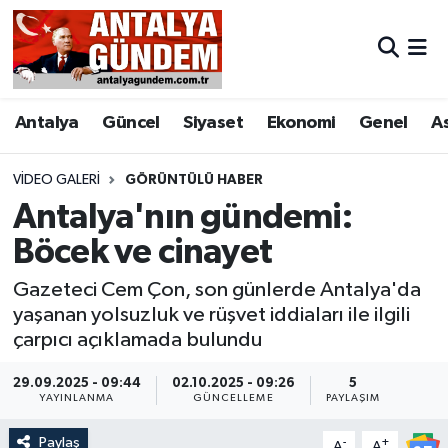
Antalya
Antalya Nöbetçi Eczaneler
Antalya
Güncel
Siyaset
Ekonomi
Genel
A
Asayiş
Antalya Hava Durumu
Bilim & Teknoloji
Antalya Namaz Vakitleri
VIDEO GALERI
GÖRÜNTÜLÜ HABER
Antalya'nın gündemi:
Bölge
Antalya Trafik Yoğunluk Haritası
Böcek ve cinayet
EĞİTİM
Süper Lig Puan Durumu ve Fikstür
Gazeteci Cem Çon, son günlerde Antalya'da
yaşanan yolsuzluk ve rüşvet iddiaları ile ilgili
Ekonomi
Tüm Manşetler
çarpıcı açıklamada bulundu
Genel
Son Dakika Haberleri
29.09.2025 - 09:44
02.10.2025 - 09:26
5
YAYINLANMA
GÜNCELLEME
PAYLAŞIM
Görüntülü Haber
Haber Arşivi
Paylaş
-
+
A
A