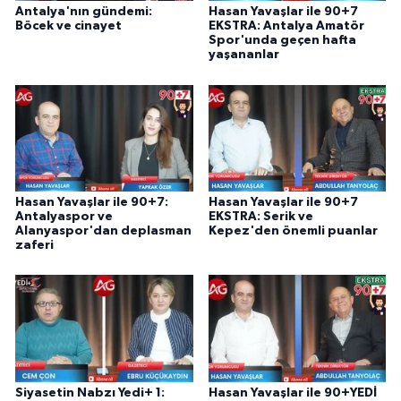
Antalya'nın gündemi:
Hasan Yavaşlar ile 90+7
Böcek ve cinayet
EKSTRA: Antalya Amatör
Spor'unda geçen hafta
yaşananlar
Hasan Yavaşlar ile 90+7:
Hasan Yavaşlar ile 90+7
Antalyaspor ve
EKSTRA: Serik ve
Alanyaspor'dan deplasman
Kepez'den önemli puanlar
zaferi
Siyasetin Nabzı Yedi+ 1:
Hasan Yavaşlar ile 90+YEDİ