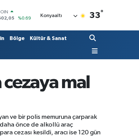
°
COIN
33
Konyaaltı
602,05
%0.69
LAR
5986
%0.06
RO
in
Bölge
Kültür & Sanat
0700
%0.1
RLİN
2438
%0.21
M ALTIN
8.23
%0.39
T100
a cezaya mal
768
%48
yan ve bir polis memuruna çarparak
n daha önce de alkollü araç
para cezası kesildi, aracı ise 120 gün