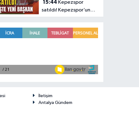
15:44
Kepezspor
satıldı! Kepezspor’un
yeni başkanı kim? İşte
yeni başkan
esi
İletişim
Antalya Gündem