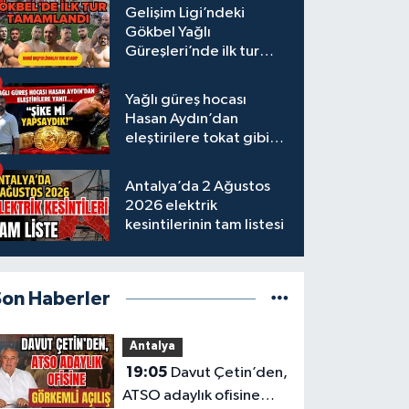
Gelişim Ligi’ndeki
Gökbel Yağlı
Güreşleri’nde ilk tur
tamamlandı
Yağlı güreş hocası
Hasan Aydın’dan
eleştirilere tokat gibi
yanıt
Antalya’da 2 Ağustos
2026 elektrik
kesintilerinin tam listesi
Son Haberler
Antalya
19:05
Davut Çetin’den,
ATSO adaylık ofisine