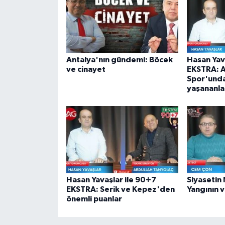
Antalya'nın gündemi: Böcek
Hasan Yav
ve cinayet
EKSTRA: A
Spor'unda
yaşananla
Hasan Yavaşlar ile 90+7
Siyasetin 
EKSTRA: Serik ve Kepez'den
Yangının v
önemli puanlar