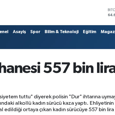
BIT
64.
DO
47,
EU
enel
Asayiş
Spor
Bilim & Teknoloji
Eğitim
Magaz
55,
STE
64,
GRA
651
BİS
anesi 557 bin lir
13.
iyetem tuttu" diyerek polisin "Dur" ihtarına uyma
ndaki alkollü kadın sürücü kaza yaptı. Ehliyetini
 edildiği ortaya çıkan kadın sürücüye 557 bin lira 