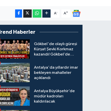
-
+
A
A
Trend Haberler
Gökbel'de olaylı güreşi
Kürşat Şevki Korkmaz
kazandı! Gökbel’de
çeyrek finalistler belli
oldu... Megastar Ali
Antalya'da yıllardır imar
Gürbüz elendi!
bekleyen mahalleler
açıklandı
Antalya Büyükşehir’de
müdür kadroları
kaldırılacak