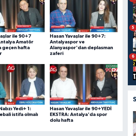
5
aşlar ile 90+7
Hasan Yavaşlar ile 90+7:
ntalya Amatör
Antalyaspor ve
 geçen hafta
Alanyaspor'dan deplasman
r
zaferi
6
Nabzı Yedi+ 1:
Hasan Yavaşlar ile 90+YEDİ
ebali istifa olmalı
EKSTRA: Antalya'da spor
dolu hafta