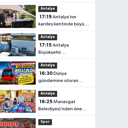
görkemli açılış
Antalya
17:19
Antalya’nın
kardeş kentinde büyük
tanıtım
Antalya
17:15
Antalya
Büyükşehir
Belediyesi’nden
Antalya
üreticilere ücretsiz
16:30
Dünya
destek
gündemine oturan
Antalya teleferiğinin
Antalya
son durumu belli oldu
16:25
Manavgat
Belediyesi’nden önemli
eğitim
Spor