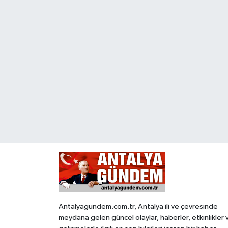
Antalyagundem.com.tr, Antalya ili ve çevresinde
meydana gelen güncel olaylar, haberler, etkinlikler 