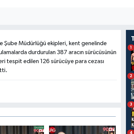
e Şube Müdürlüğü ekipleri, kent genelinde
1
gulamalarda durdurulan 387 aracın sürücüsünün
kleri tespit edilen 126 sürücüye para cezası
ti.
2
3
4