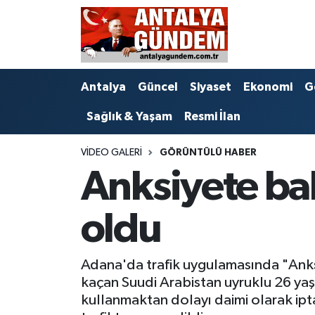
Antalya
Antalya Nöbetçi Eczaneler
Antalya
Güncel
Siyaset
Ekonomi
G
Asayiş
Antalya Hava Durumu
Sağlık & Yaşam
Resmi İlan
Bilim & Teknoloji
Antalya Namaz Vakitleri
VIDEO GALERI
GÖRÜNTÜLÜ HABER
Bölge
Antalya Trafik Yoğunluk Haritası
Anksiyete bah
EĞİTİM
Süper Lig Puan Durumu ve Fikstür
oldu
Ekonomi
Tüm Manşetler
Adana'da trafik uygulamasında "Anks
Genel
Son Dakika Haberleri
kaçan Suudi Arabistan uyruklu 26 yaşı
kullanmaktan dolayı daimi olarak iptal
Görüntülü Haber
Haber Arşivi