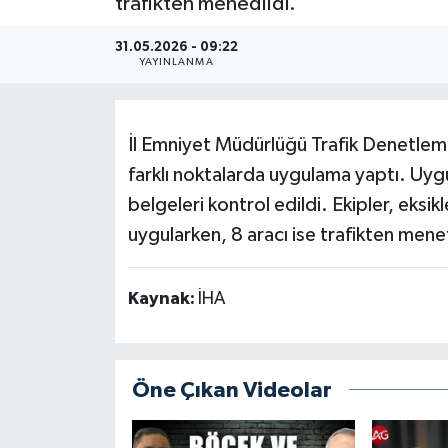
trafikten menedildi.
Güncel
31.05.2026 - 09:22
YAYINLANMA
Kültür & Sanat
Magazin
İl Emniyet Müdürlüğü Trafik Denetlem
farklı noktalarda uygulama yaptı. Uy
Resmi İlan
belgeleri kontrol edildi. Ekipler, eksi
uygularken, 8 aracı ise trafikten menet
Sağlık & Yaşam
Siyaset
Kaynak:
İHA
Spor
Öne Çıkan Videolar