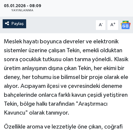
05.01.2026 - 08:09
Güncel
YAYINLANMA
Paylaş
-
+
A
A
Kültür & Sanat
Magazin
Meslek hayatı boyunca devreler ve elektronik
sistemler üzerine çalışan Tekin, emekli olduktan
Resmi İlan
sonra çocukluk tutkusu olan tarıma yöneldi. Klasik
üretim anlayışının dışına çıkan Tekin, her ekimi bir
Sağlık & Yaşam
deney, her tohumu ise bilimsel bir proje olarak ele
alıyor. Acıpayam ilçesi ve çevresindeki deneme
Siyaset
bahçelerinde onlarca farklı kavun çeşidi yetiştiren
Spor
Tekin, bölge halkı tarafından "Araştırmacı
Kavuncu" olarak tanınıyor.
Özellikle aroma ve lezzetiyle öne çıkan, coğrafi