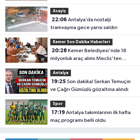
Asayiş
22:06
Antalya’da nostalji
tramvayına gece yarısı saldırı
Kemer Son Dakika Haberleri
20:28
Kemer Belediyesi'nde 18
milyonluk araç alımı Meclis'ten
geçti
Antalya
19:25
Son dakika! Serkan Temuçin
ve Çağrı Gümüşlü gözaltına alındı
Spor
17:19
Antalya takımlarının ilk hafta
maç programı belli oldu