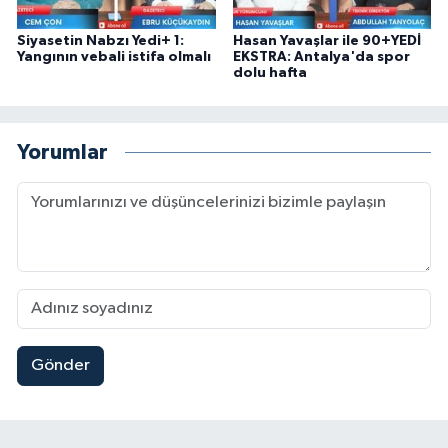
Siyasetin Nabzı Yedi+ 1:
Hasan Yavaşlar ile 90+YEDİ
Yangının vebali istifa olmalı
EKSTRA: Antalya'da spor
dolu hafta
Yorumlar
Gönder