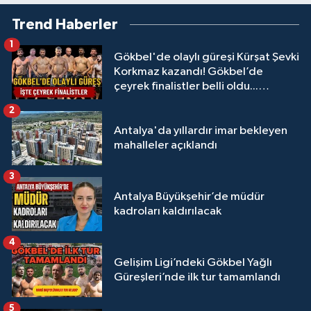
Trend Haberler
1
Gökbel'de olaylı güreşi Kürşat Şevki
Korkmaz kazandı! Gökbel’de
çeyrek finalistler belli oldu...
Megastar Ali Gürbüz elendi!
2
Antalya'da yıllardır imar bekleyen
mahalleler açıklandı
3
Antalya Büyükşehir’de müdür
kadroları kaldırılacak
4
Gelişim Ligi’ndeki Gökbel Yağlı
Güreşleri’nde ilk tur tamamlandı
5