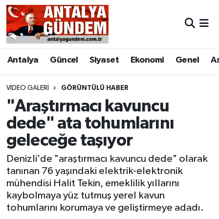
Antalya
Antalya Nöbetçi Eczaneler
Antalya
Güncel
Siyaset
Ekonomi
Genel
A
Asayiş
Antalya Hava Durumu
Bilim & Teknoloji
Antalya Namaz Vakitleri
VIDEO GALERI
GÖRÜNTÜLÜ HABER
"Araştırmacı kavuncu
Bölge
Antalya Trafik Yoğunluk Haritası
dede" ata tohumlarını
geleceğe taşıyor
EĞİTİM
Süper Lig Puan Durumu ve Fikstür
Denizli'de "araştırmacı kavuncu dede" olarak
Ekonomi
Tüm Manşetler
tanınan 76 yaşındaki elektrik-elektronik
mühendisi Halit Tekin, emeklilik yıllarını
Genel
Son Dakika Haberleri
kaybolmaya yüz tutmuş yerel kavun
tohumlarını korumaya ve geliştirmeye adadı.
Görüntülü Haber
Haber Arşivi