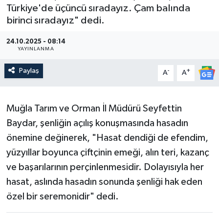
Türkiye'de üçüncü sıradayız. Çam balında
Güncel
birinci sıradayız" dedi.
Kültür & Sanat
24.10.2025 - 08:14
YAYINLANMA
Magazin
Paylaş
-
+
A
A
Resmi İlan
Muğla Tarım ve Orman İl Müdürü Seyfettin
Sağlık & Yaşam
Baydar, şenliğin açılış konuşmasında hasadın
önemine değinerek, "Hasat dendiği de efendim,
Siyaset
yüzyıllar boyunca çiftçinin emeği, alın teri, kazanç
ve başarılarının perçinlenmesidir. Dolayısıyla her
Spor
hasat, aslında hasadın sonunda şenliği hak eden
özel bir seremonidir" dedi.