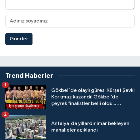
Gönder
Trend Haberler
1
Gökbel'de olaylı güreşi Kürşat Şevki
Korkmaz kazandı! Gökbel’de
çeyrek finalistler belli oldu...
Megastar Ali Gürbüz elendi!
2
Antalya'da yıllardır imar bekleyen
mahalleler açıklandı