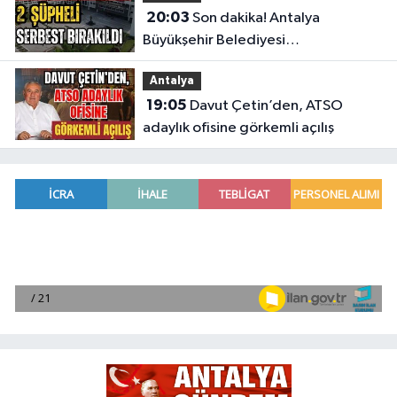
20:03
Son dakika! Antalya
Büyükşehir Belediyesi
soruşturmasında 2 şüpheli serbest
Antalya
bırakıldı
19:05
Davut Çetin’den, ATSO
adaylık ofisine görkemli açılış