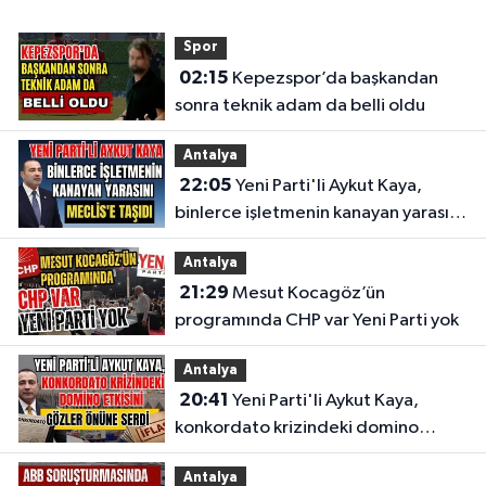
Spor
02:15
Kepezspor’da başkandan
sonra teknik adam da belli oldu
Antalya
22:05
Yeni Parti'li Aykut Kaya,
binlerce işletmenin kanayan yarasını
Meclis'e taşıdı
Antalya
21:29
Mesut Kocagöz’ün
programında CHP var Yeni Parti yok
Antalya
20:41
Yeni Parti'li Aykut Kaya,
konkordato krizindeki domino
etkisini gözler önüne serdi
Antalya