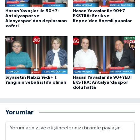
Hasan Yavaşlar ile 90+7:
Hasan Yavaşlar ile 90+7
Antalyaspor ve
EKSTRA: Serik ve
Alanyaspor'dan deplasman
Kepez'den önemli puanlar
zaferi
Siyasetin Nabzı Yedi+ 1:
Hasan Yavaşlar ile 90+YEDİ
Yangının vebali istifa olmalı
EKSTRA: Antalya'da spor
dolu hafta
Yorumlar