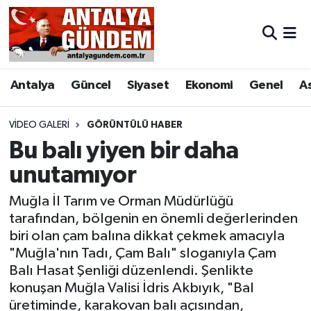
Antalya
Antalya Nöbetçi Eczaneler
Antalya
Güncel
Siyaset
Ekonomi
Genel
A
Asayiş
Antalya Hava Durumu
Bilim & Teknoloji
Antalya Namaz Vakitleri
VIDEO GALERI
GÖRÜNTÜLÜ HABER
Bu balı yiyen bir daha
Bölge
Antalya Trafik Yoğunluk Haritası
unutamıyor
EĞİTİM
Süper Lig Puan Durumu ve Fikstür
Muğla İl Tarım ve Orman Müdürlüğü
tarafından, bölgenin en önemli değerlerinden
Ekonomi
Tüm Manşetler
biri olan çam balına dikkat çekmek amacıyla
"Muğla'nın Tadı, Çam Balı" sloganıyla Çam
Genel
Son Dakika Haberleri
Balı Hasat Şenliği düzenlendi. Şenlikte
konuşan Muğla Valisi İdris Akbıyık, "Bal
Görüntülü Haber
Haber Arşivi
üretiminde, karakovan balı açısından,