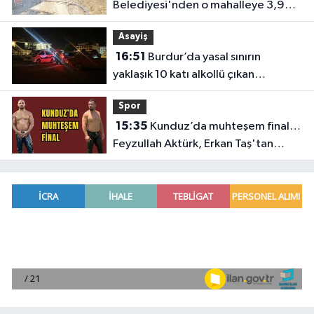
Belediyesi'nden o mahalleye 3,9
milyon TL’lik yatırım
Asayiş
16:51
Burdur’da yasal sınırın
yaklaşık 10 katı alkollü çıkan
sürücüye büyük ceza
Spor
15:35
Kunduz’da muhteşem final…
Feyzullah Aktürk, Erkan Taş'tan
Kırkpınar'ın rövanşını aldı