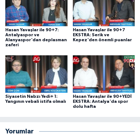
Hasan Yavaşlar ile 90+7:
Hasan Yavaşlar ile 90+7
Antalyaspor ve
EKSTRA: Serik ve
Alanyaspor'dan deplasman
Kepez'den önemli puanlar
zaferi
Siyasetin Nabzı Yedi+ 1:
Hasan Yavaşlar ile 90+YEDİ
Yangının vebali istifa olmalı
EKSTRA: Antalya'da spor
dolu hafta
Yorumlar