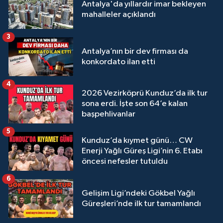
Antalya'da yıllardır imar bekleyen
mahalleler açıklandı
3
Antalya’nın bir dev firması da
konkordato ilan etti
4
2026 Vezirköprü Kunduz’da ilk tur
sona erdi. İşte son 64’e kalan
başpehlivanlar
5
Kunduz’da kıymet günü… CW
Enerji Yağlı Güreş Ligi’nin 6. Etabı
öncesi nefesler tutuldu
6
Gelişim Ligi’ndeki Gökbel Yağlı
Güreşleri’nde ilk tur tamamlandı