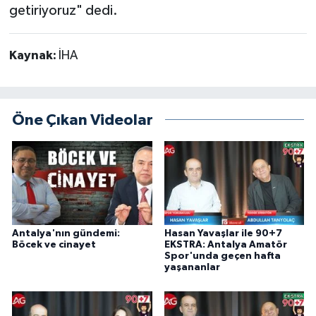
getiriyoruz" dedi.
Kaynak:
İHA
Öne Çıkan Videolar
Antalya'nın gündemi:
Hasan Yavaşlar ile 90+7
Böcek ve cinayet
EKSTRA: Antalya Amatör
Spor'unda geçen hafta
yaşananlar