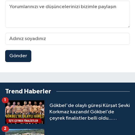
Gönder
Trend Haberler
1
Gökbel'de olaylı güreşi Kürşat Şevki
Korkmaz kazandı! Gökbel’de
çeyrek finalistler belli oldu...
Megastar Ali Gürbüz elendi!
2