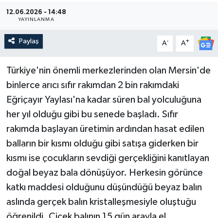
12.06.2026 - 14:48
Güncel
YAYINLANMA
Paylaş
Kültür & Sanat
-
+
A
A
Magazin
Türkiye'nin önemli merkezlerinden olan Mersin'de
binlerce arıcı sıfır rakımdan 2 bin rakımdaki
Resmi İlan
Eğriçayır Yaylası'na kadar süren bal yolculuğuna
her yıl olduğu gibi bu senede başladı. Sıfır
Sağlık & Yaşam
rakımda başlayan üretimin ardından hasat edilen
Siyaset
balların bir kısmı olduğu gibi satışa giderken bir
kısmı ise çocukların sevdiği gerçekliğini kanıtlayan
Spor
doğal beyaz bala dönüşüyor. Herkesin görünce
katkı maddesi olduğunu düşündüğü beyaz balın
aslında gerçek balın kristalleşmesiyle oluştuğu
öğrenildi. Çiçek balının 15 gün arayla el