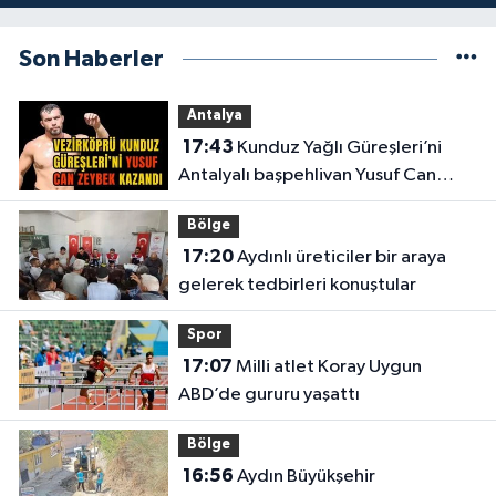
Son Haberler
Antalya
17:43
Kunduz Yağlı Güreşleri’ni
Antalyalı başpehlivan Yusuf Can
Zeybek kazandı
Bölge
17:20
Aydınlı üreticiler bir araya
gelerek tedbirleri konuştular
Spor
17:07
Milli atlet Koray Uygun
ABD’de gururu yaşattı
Bölge
16:56
Aydın Büyükşehir