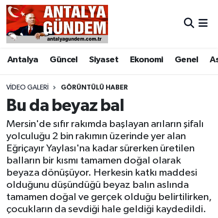
Antalya
Antalya Nöbetçi Eczaneler
Antalya
Güncel
Siyaset
Ekonomi
Genel
A
Asayiş
Antalya Hava Durumu
Bilim & Teknoloji
Antalya Namaz Vakitleri
VIDEO GALERI
GÖRÜNTÜLÜ HABER
Bu da beyaz bal
Bölge
Antalya Trafik Yoğunluk Haritası
Mersin'de sıfır rakımda başlayan arıların şifalı
yolculuğu 2 bin rakımın üzerinde yer alan
EĞİTİM
Süper Lig Puan Durumu ve Fikstür
Eğriçayır Yaylası'na kadar sürerken üretilen
balların bir kısmı tamamen doğal olarak
Ekonomi
Tüm Manşetler
beyaza dönüşüyor. Herkesin katkı maddesi
olduğunu düşündüğü beyaz balın aslında
Genel
Son Dakika Haberleri
tamamen doğal ve gerçek olduğu belirtilirken,
çocukların da sevdiği hale geldiği kaydedildi.
Görüntülü Haber
Haber Arşivi