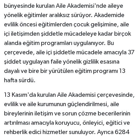
bünyesinde kurulan Aile Akademisi'nde aileye
Güncel
yönelik eğitimler aralıksız sürüyor. Akademide
evlilik öncesi eğitimlerden çocuk gelişimine, aile
Kültür & Sanat
içi iletişimden şiddetle mücadeleye kadar birçok
alanda eğitim programları uygulanıyor. Bu
Magazin
çerçevede, aile içi şiddetle mücadele amacıyla 37
Resmi İlan
şiddet uygulayan faile yönelik gizlilik esasına
dayalı ve bire bir yürütülen eğitim programı 13
Sağlık & Yaşam
hafta sürdü.
Siyaset
13 Kasım'da kurulan Aile Akademisi çerçevesinde,
evlilik ve aile kurumunun güçlendirilmesi, aile
Spor
bireylerinin iletişim ve sorun çözme becerilerinin
artırılması amacıyla koruyucu, önleyici, eğitici ve
rehberlik edici hizmetler sunuluyor. Ayrıca 6284