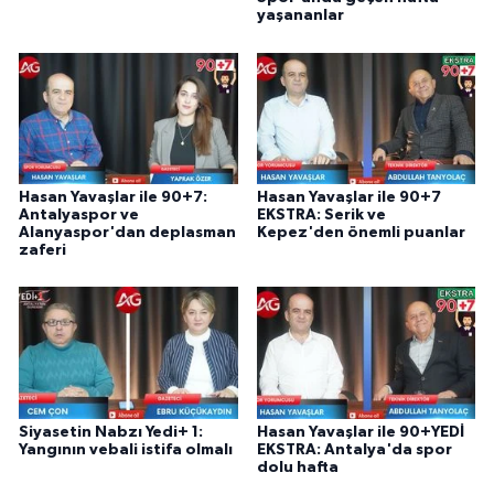
yaşananlar
Hasan Yavaşlar ile 90+7:
Hasan Yavaşlar ile 90+7
Antalyaspor ve
EKSTRA: Serik ve
Alanyaspor'dan deplasman
Kepez'den önemli puanlar
zaferi
Siyasetin Nabzı Yedi+ 1:
Hasan Yavaşlar ile 90+YEDİ
Yangının vebali istifa olmalı
EKSTRA: Antalya'da spor
dolu hafta