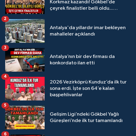
Korkmaz kazandı! Gökbel’de
çeyrek finalistler belli oldu...
Megastar Ali Gürbüz elendi!
2
Antalya'da yıllardır imar bekleyen
mahalleler açıklandı
3
Antalya’nın bir dev firması da
konkordato ilan etti
4
2026 Vezirköprü Kunduz’da ilk tur
sona erdi. İşte son 64’e kalan
başpehlivanlar
5
Gelişim Ligi’ndeki Gökbel Yağlı
Güreşleri’nde ilk tur tamamlandı
6