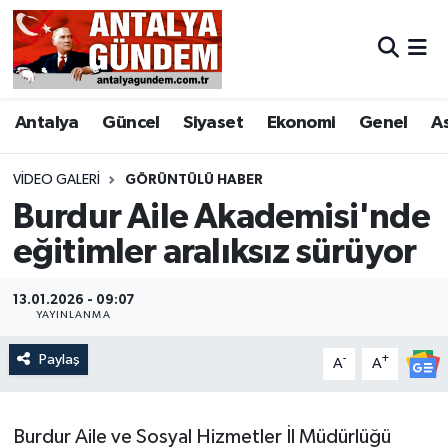
Antalya
Antalya Nöbetçi Eczaneler
Antalya
Güncel
Siyaset
Ekonomi
Genel
A
Asayiş
Antalya Hava Durumu
Bilim & Teknoloji
Antalya Namaz Vakitleri
VIDEO GALERI
GÖRÜNTÜLÜ HABER
Burdur Aile Akademisi'nde
Bölge
Antalya Trafik Yoğunluk Haritası
eğitimler aralıksız sürüyor
EĞİTİM
Süper Lig Puan Durumu ve Fikstür
13.01.2026 - 09:07
YAYINLANMA
Ekonomi
Tüm Manşetler
Paylaş
-
+
A
A
Genel
Son Dakika Haberleri
Görüntülü Haber
Haber Arşivi
Burdur Aile ve Sosyal Hizmetler İl Müdürlüğü