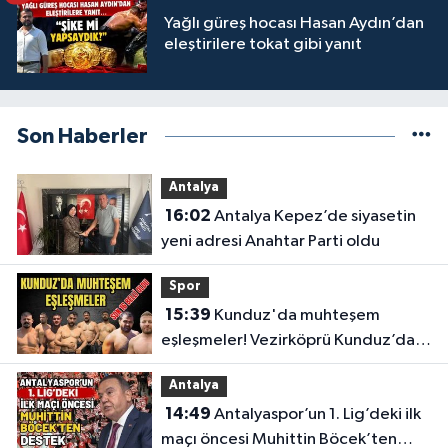
Yağlı güreş hocası Hasan Aydın’dan
eleştirilere tokat gibi yanıt
Son Haberler
Antalya
16:02
Antalya Kepez’de siyasetin
yeni adresi Anahtar Parti oldu
Spor
15:39
Kunduz'da muhteşem
eşleşmeler! Vezirköprü Kunduz’da
nefesler tutuldu, son 16 belli oldu
Antalya
14:49
Antalyaspor’un 1. Lig’deki ilk
maçı öncesi Muhittin Böcek’ten