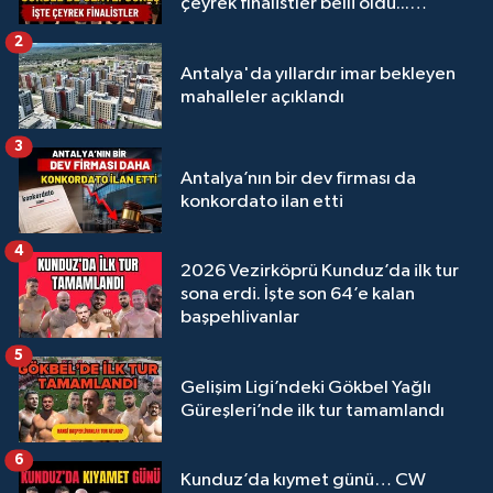
çeyrek finalistler belli oldu...
Megastar Ali Gürbüz elendi!
2
Antalya'da yıllardır imar bekleyen
mahalleler açıklandı
3
Antalya’nın bir dev firması da
konkordato ilan etti
4
2026 Vezirköprü Kunduz’da ilk tur
sona erdi. İşte son 64’e kalan
başpehlivanlar
5
Gelişim Ligi’ndeki Gökbel Yağlı
Güreşleri’nde ilk tur tamamlandı
6
Kunduz’da kıymet günü… CW