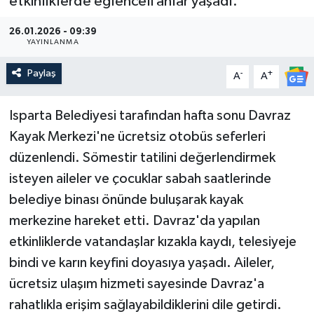
etkinliklerde eğlenceli anlar yaşadı.
Güncel
26.01.2026 - 09:39
YAYINLANMA
Kültür & Sanat
Paylaş
-
+
A
A
Magazin
Isparta Belediyesi tarafından hafta sonu Davraz
Resmi İlan
Kayak Merkezi'ne ücretsiz otobüs seferleri
düzenlendi. Sömestir tatilini değerlendirmek
Sağlık & Yaşam
isteyen aileler ve çocuklar sabah saatlerinde
belediye binası önünde buluşarak kayak
Siyaset
merkezine hareket etti. Davraz'da yapılan
Spor
etkinliklerde vatandaşlar kızakla kaydı, telesiyeje
bindi ve karın keyfini doyasıya yaşadı. Aileler,
ücretsiz ulaşım hizmeti sayesinde Davraz'a
rahatlıkla erişim sağlayabildiklerini dile getirdi.