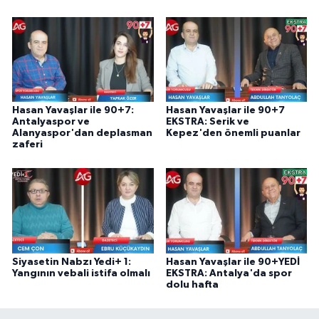
Hasan Yavaşlar ile 90+7:
Hasan Yavaşlar ile 90+7
Antalyaspor ve
EKSTRA: Serik ve
Alanyaspor'dan deplasman
Kepez'den önemli puanlar
zaferi
Siyasetin Nabzı Yedi+ 1:
Hasan Yavaşlar ile 90+YEDİ
Yangının vebali istifa olmalı
EKSTRA: Antalya'da spor
dolu hafta