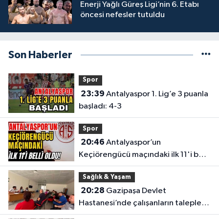
Enerji Yağlı Güreş Ligi’nin 6. Etabı
öncesi nefesler tutuldu
Son Haberler
Spor
23:39
Antalyaspor 1. Lig’e 3 puanla
başladı: 4-3
Spor
20:46
Antalyaspor’un
Keçiörengücü maçındaki ilk 11'i belli
oldu!
Sağlık & Yaşam
20:28
Gazipaşa Devlet
Hastanesi’nde çalışanların talepleri
masaya yatırıldı