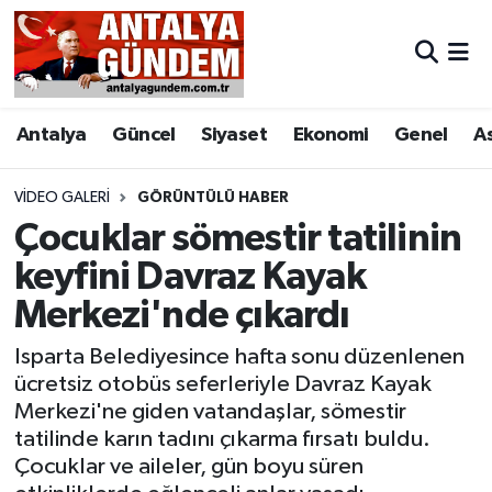
Antalya
Antalya Nöbetçi Eczaneler
Antalya
Güncel
Siyaset
Ekonomi
Genel
A
Asayiş
Antalya Hava Durumu
Bilim & Teknoloji
Antalya Namaz Vakitleri
VIDEO GALERI
GÖRÜNTÜLÜ HABER
Çocuklar sömestir tatilinin
Bölge
Antalya Trafik Yoğunluk Haritası
keyfini Davraz Kayak
Merkezi'nde çıkardı
EĞİTİM
Süper Lig Puan Durumu ve Fikstür
Isparta Belediyesince hafta sonu düzenlenen
Ekonomi
Tüm Manşetler
ücretsiz otobüs seferleriyle Davraz Kayak
Merkezi'ne giden vatandaşlar, sömestir
Genel
Son Dakika Haberleri
tatilinde karın tadını çıkarma fırsatı buldu.
Çocuklar ve aileler, gün boyu süren
Görüntülü Haber
Haber Arşivi