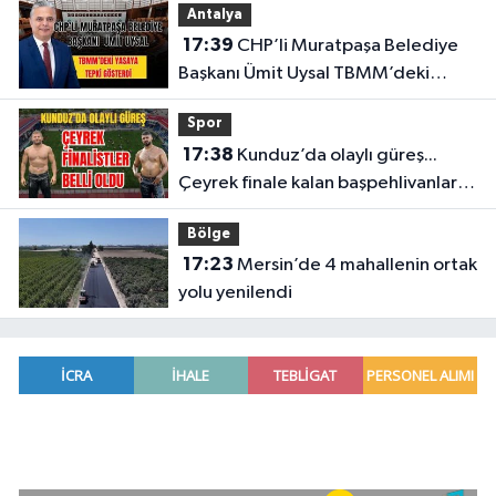
Antalya
17:39
CHP’li Muratpaşa Belediye
Başkanı Ümit Uysal TBMM’deki
yasaya tepki gösterdi
Spor
17:38
Kunduz’da olaylı güreş...
Çeyrek finale kalan başpehlivanlar
belli oldu
Bölge
17:23
Mersin’de 4 mahallenin ortak
yolu yenilendi