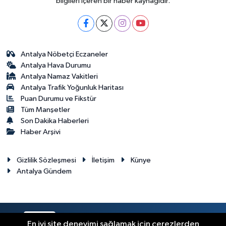
bilgileri içeren bir haber kaynağıdır.
Antalya Nöbetçi Eczaneler
Antalya Hava Durumu
Antalya Namaz Vakitleri
Antalya Trafik Yoğunluk Haritası
Puan Durumu ve Fikstür
Tüm Manşetler
Son Dakika Haberleri
Haber Arşivi
Gizlilik Sözleşmesi
İletişim
Künye
Antalya Gündem
RSS
Copyright © 2024. Her hakkı saklıdır.
En iyi site deneyimi sağlamak için çerezlerden