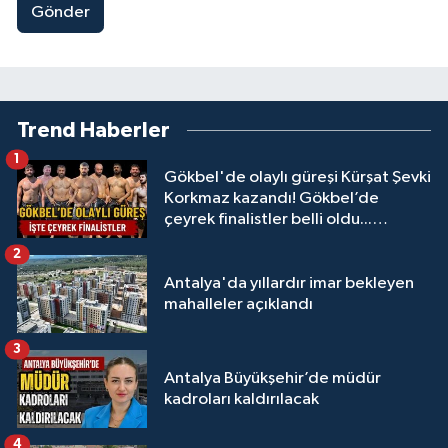
Gönder
Trend Haberler
1
Gökbel'de olaylı güreşi Kürşat Şevki
Korkmaz kazandı! Gökbel’de
çeyrek finalistler belli oldu...
Megastar Ali Gürbüz elendi!
2
Antalya'da yıllardır imar bekleyen
mahalleler açıklandı
3
Antalya Büyükşehir’de müdür
kadroları kaldırılacak
4