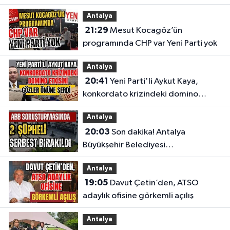
Meclis'e taşıdı
Antalya
21:29
Mesut Kocagöz’ün
programında CHP var Yeni Parti yok
Antalya
20:41
Yeni Parti'li Aykut Kaya,
konkordato krizindeki domino
etkisini gözler önüne serdi
Antalya
20:03
Son dakika! Antalya
Büyükşehir Belediyesi
soruşturmasında 2 şüpheli serbest
Antalya
bırakıldı
19:05
Davut Çetin’den, ATSO
adaylık ofisine görkemli açılış
Antalya