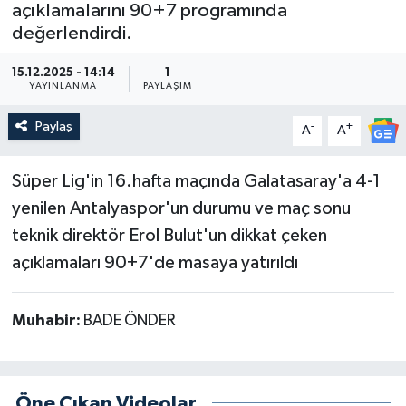
açıklamalarını 90+7 programında
değerlendirdi.
Güncel
15.12.2025 - 14:14
1
Kültür & Sanat
YAYINLANMA
PAYLAŞIM
Magazin
Paylaş
-
+
A
A
Resmi İlan
Süper Lig'in 16.hafta maçında Galatasaray'a 4-1
yenilen Antalyaspor'un durumu ve maç sonu
Sağlık & Yaşam
teknik direktör Erol Bulut'un dikkat çeken
açıklamaları 90+7'de masaya yatırıldı
Siyaset
Spor
Muhabir:
BADE ÖNDER
Öne Çıkan Videolar