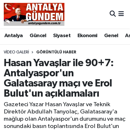
Antalya
Antalya Nöbetçi Eczaneler
Antalya
Güncel
Siyaset
Ekonomi
Genel
A
Asayiş
Antalya Hava Durumu
Bilim & Teknoloji
Antalya Namaz Vakitleri
VIDEO GALERI
GÖRÜNTÜLÜ HABER
Hasan Yavaşlar ile 90+7:
Bölge
Antalya Trafik Yoğunluk Haritası
Antalyaspor'un
Galatasaray maçı ve Erol
EĞİTİM
Süper Lig Puan Durumu ve Fikstür
Bulut'un açıklamaları
Ekonomi
Tüm Manşetler
Gazeteci Yazar Hasan Yavaşlar ve Teknik
Genel
Son Dakika Haberleri
Direktör Abdullah Tanyolaç, Galatasaray'a
mağlup olan Antalyaspor'un durumunu ve maç
Görüntülü Haber
Haber Arşivi
sonundaki basın toplantısında Erol Bulut'un