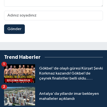
Gönder
Trend Haberler
1
Gökbel'de olaylı güreşi Kürşat Şevki
Korkmaz kazandı! Gökbel’de
çeyrek finalistler belli oldu...
Megastar Ali Gürbüz elendi!
2
Antalya'da yıllardır imar bekleyen
mahalleler açıklandı