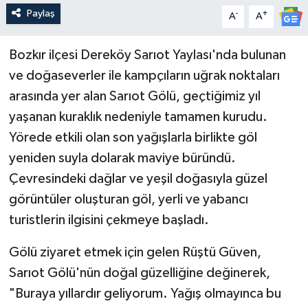
Paylaş
-
+
A
A
Güncel
Bozkır ilçesi Dereköy Sarıot Yaylası'nda bulunan
Kültür & Sanat
ve doğaseverler ile kampçıların uğrak noktaları
Magazin
arasında yer alan Sarıot Gölü, geçtiğimiz yıl
yaşanan kuraklık nedeniyle tamamen kurudu.
Resmi İlan
Yörede etkili olan son yağışlarla birlikte göl
yeniden suyla dolarak maviye büründü.
Sağlık & Yaşam
Çevresindeki dağlar ve yeşil doğasıyla güzel
görüntüler oluşturan göl, yerli ve yabancı
Siyaset
turistlerin ilgisini çekmeye başladı.
Spor
Gölü ziyaret etmek için gelen Rüştü Güven,
Sarıot Gölü'nün doğal güzelliğine değinerek,
"Buraya yıllardır geliyorum. Yağış olmayınca bu