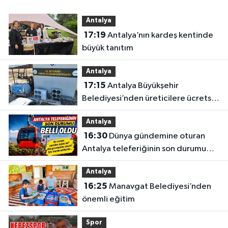
Antalya
17:19
Antalya’nın kardeş kentinde
büyük tanıtım
Antalya
17:15
Antalya Büyükşehir
Belediyesi’nden üreticilere ücretsiz
destek
Antalya
16:30
Dünya gündemine oturan
Antalya teleferiğinin son durumu
belli oldu
Antalya
16:25
Manavgat Belediyesi’nden
önemli eğitim
Spor