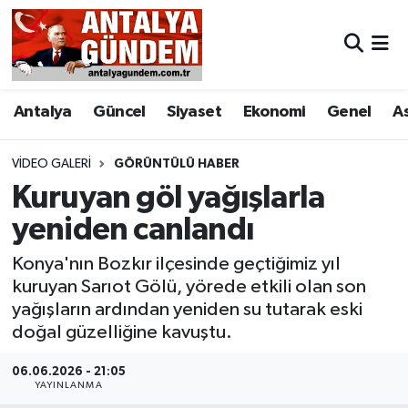
Antalya
Antalya Nöbetçi Eczaneler
Antalya
Güncel
Siyaset
Ekonomi
Genel
A
Asayiş
Antalya Hava Durumu
Bilim & Teknoloji
Antalya Namaz Vakitleri
VIDEO GALERI
GÖRÜNTÜLÜ HABER
Kuruyan göl yağışlarla
Bölge
Antalya Trafik Yoğunluk Haritası
yeniden canlandı
EĞİTİM
Süper Lig Puan Durumu ve Fikstür
Konya'nın Bozkır ilçesinde geçtiğimiz yıl
kuruyan Sarıot Gölü, yörede etkili olan son
Ekonomi
Tüm Manşetler
yağışların ardından yeniden su tutarak eski
doğal güzelliğine kavuştu.
Genel
Son Dakika Haberleri
06.06.2026 - 21:05
YAYINLANMA
Görüntülü Haber
Haber Arşivi