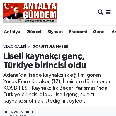
Antalya
Antalya Nöbetçi Eczaneler
Antalya
Güncel
Siyaset
Ekonomi
Genel
A
Asayiş
Antalya Hava Durumu
Bilim & Teknoloji
Antalya Namaz Vakitleri
VIDEO GALERI
GÖRÜNTÜLÜ HABER
Liseli kaynakçı genç,
Bölge
Antalya Trafik Yoğunluk Haritası
Türkiye birincisi oldu
EĞİTİM
Süper Lig Puan Durumu ve Fikstür
Adana'da lisede kaynakçılık eğitimi gören
Yunus Emre Karakoç (17), İzmir'de düzenlenen
Ekonomi
Tüm Manşetler
KOSBİFEST Kaynakçılık Beceri Yarışması'nda
Türkiye birincisi oldu. Liseli genç, su altı
Genel
Son Dakika Haberleri
kaynakçısı olmak istediğini söyledi.
Görüntülü Haber
Haber Arşivi
18.06.2026 - 08:11