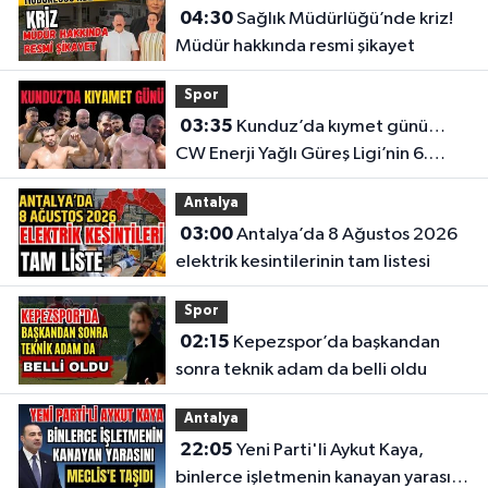
04:30
Sağlık Müdürlüğü’nde kriz!
Müdür hakkında resmi şikayet
Spor
03:35
Kunduz’da kıymet günü…
CW Enerji Yağlı Güreş Ligi’nin 6.
Etabı öncesi nefesler tutuldu
Antalya
03:00
Antalya’da 8 Ağustos 2026
elektrik kesintilerinin tam listesi
Spor
02:15
Kepezspor’da başkandan
sonra teknik adam da belli oldu
Antalya
22:05
Yeni Parti'li Aykut Kaya,
binlerce işletmenin kanayan yarasını