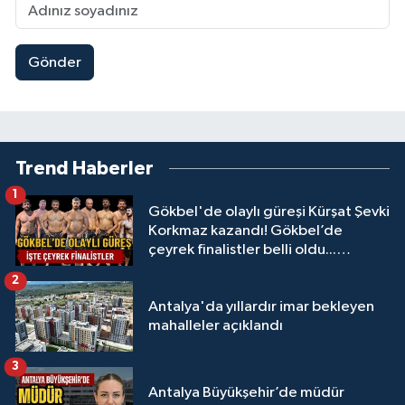
Gönder
Trend Haberler
1
Gökbel'de olaylı güreşi Kürşat Şevki
Korkmaz kazandı! Gökbel’de
çeyrek finalistler belli oldu...
Megastar Ali Gürbüz elendi!
2
Antalya'da yıllardır imar bekleyen
mahalleler açıklandı
3
Antalya Büyükşehir’de müdür