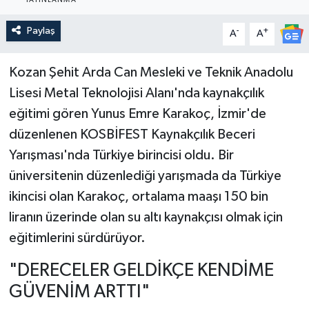
YAYINLANMA
Güncel
Paylaş
-
+
A
A
Kültür & Sanat
Kozan Şehit Arda Can Mesleki ve Teknik Anadolu
Lisesi Metal Teknolojisi Alanı'nda kaynakçılık
Magazin
eğitimi gören Yunus Emre Karakoç, İzmir'de
Resmi İlan
düzenlenen KOSBİFEST Kaynakçılık Beceri
Yarışması'nda Türkiye birincisi oldu. Bir
Sağlık & Yaşam
üniversitenin düzenlediği yarışmada da Türkiye
ikincisi olan Karakoç, ortalama maaşı 150 bin
Siyaset
liranın üzerinde olan su altı kaynakçısı olmak için
Spor
eğitimlerini sürdürüyor.
"DERECELER GELDİKÇE KENDİME
GÜVENİM ARTTI"