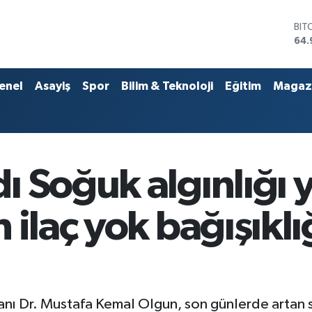
BIT
64.
DO
47,
EU
enel
Asayiş
Spor
Bilim & Teknoloji
Eğitim
Magaz
55,
STE
64,
GRA
666
BİS
 Soğuk algınlığı y
13.
 ilaç yok bağışıklı
 Dr. Mustafa Kemal Olgun, son günlerde artan soğu