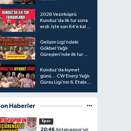
2026 Vezirköprü
Kunduz’da ilk tur sona
erdi. İşte son 64’e kalan
başpehlivanlar
Gelişim Ligi’ndeki
Gökbel Yağlı
Güreşleri’nde ilk tur
tamamlandı
Kunduz’da kıymet
günü… CW Enerji Yağlı
Güreş Ligi’nin 6. Etabı
öncesi nefesler tutuldu
Son Haberler
Spor
20:46
Antalyaspor’un