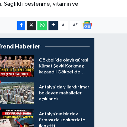
i. Sağlıklı beslenme, vitamin ve
-
+
A
A
Trend Haberler
Gökbel'de olaylı güreşi
Kürşat Şevki Korkmaz
kazandı! Gökbel’de
çeyrek finalistler belli
oldu... Megastar Ali
Antalya'da yıllardır imar
Gürbüz elendi!
bekleyen mahalleler
açıklandı
Antalya’nın bir dev
firması da konkordato
ilan etti