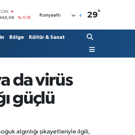
°
COIN
29
Konyaaltı
944,08
%-0.18
LAR
7436
%0.18
RO
in
Bölge
Kültür & Sanat
2510
%0.32
RLİN
4811
%0.38
M ALTIN
0.55
%0.03
T100
a da virüs
779
%-14
ğı güçlü
k algınlığı şikayetleriyle ilgili,