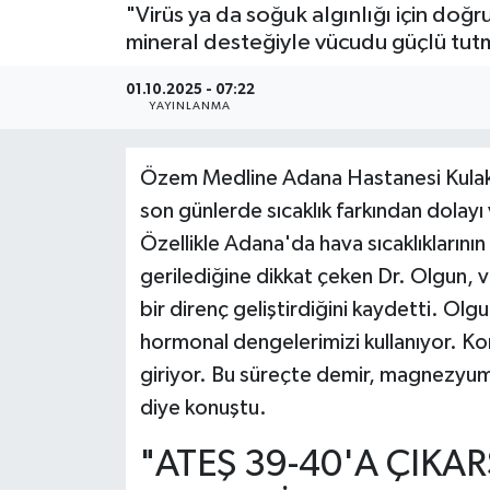
"Virüs ya da soğuk algınlığı için doğ
Güncel
mineral desteğiyle vücudu güçlü tutm
01.10.2025 - 07:22
Kültür & Sanat
YAYINLANMA
Magazin
Özem Medline Adana Hastanesi Kulak 
Resmi İlan
son günlerde sıcaklık farkından dolayı
Özellikle Adana'da hava sıcaklıkların
Sağlık & Yaşam
gerilediğine dikkat çeken Dr. Olgun,
bir direnç geliştirdiğini kaydetti. Ol
Siyaset
hormonal dengelerimizi kullanıyor. K
Spor
giriyor. Bu süreçte demir, magnezyum 
diye konuştu.
"ATEŞ 39-40'A ÇIKA