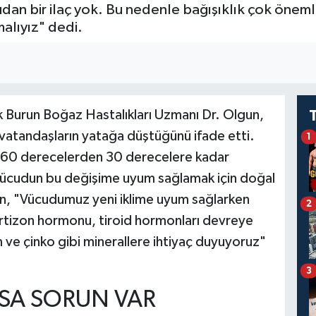
rudan bir ilaç yok. Bu nedenle bağışıklık çok öneml
alıyız" dedi.
Burun Boğaz Hastalıkları Uzmanı Dr. Olgun,
 vatandaşların yatağa düştüğünü ifade etti.
1
ın 60 derecelerden 30 derecelere kadar
 vücudun bu değişime uyum sağlamak için doğal
gun, "Vücudumuz yeni iklime uyum sağlarken
2
ortizon hormonu, tiroid hormonları devreye
ve çinko gibi minerallere ihtiyaç duyuyoruz"
3
RSA SORUN VAR