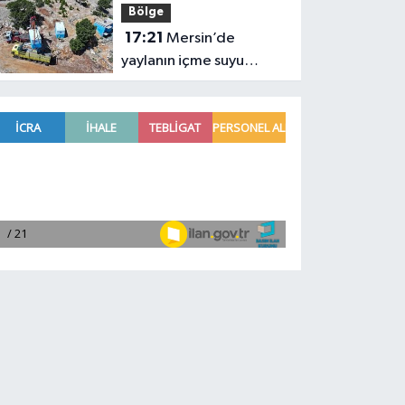
Bölge
17:21
Mersin’de
yaylanın içme suyu
kapasitesi 2 katına
çıkarıldı