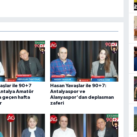
aşlar ile 90+7
Hasan Yavaşlar ile 90+7:
ntalya Amatör
Antalyaspor ve
 geçen hafta
Alanyaspor'dan deplasman
r
zaferi