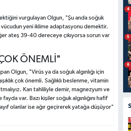
4
erektiğini vurgulayan Olgun, "Şu anda soğuk
e, vücudun yeni iklime adaptasyonu demektir.
. Eğer ateş 39-40 dereceye çıkıyorsa sorun var
5
İ ÇOK ÖNEMLİ"
6
pan Olgun, "Virüs ya da soğuk algınlığı için
şıklık çok önemli. Sağlıklı beslenme, vitamin
tmalıyız. Kan tahliliyle demir, magnezyum ve
fayda var. Bazı kişiler soğuk algınlığını hafif
 zayıf olanlar ise ağır geçirerek yatağa düşüyor"