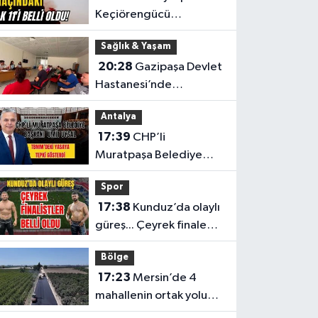
Keçiörengücü
maçındaki ilk 11'i belli
Sağlık & Yaşam
oldu!
20:28
Gazipaşa Devlet
Hastanesi’nde
çalışanların talepleri
Antalya
masaya yatırıldı
17:39
CHP’li
Muratpaşa Belediye
Başkanı Ümit Uysal
Spor
TBMM’deki yasaya tepki
17:38
Kunduz’da olaylı
gösterdi
güreş... Çeyrek finale
kalan başpehlivanlar
Bölge
belli oldu
17:23
Mersin’de 4
mahallenin ortak yolu
yenilendi