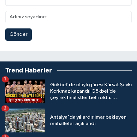
Gönder
Trend Haberler
1
Gökbel'de olaylı güreşi Kürşat Şevki
Korkmaz kazandı! Gökbel’de
çeyrek finalistler belli oldu...
Megastar Ali Gürbüz elendi!
2
Antalya'da yıllardır imar bekleyen
mahalleler açıklandı