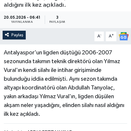
aldığını ilk kez açıkladı.
Güncel
20.05.2026 - 06:41
3
YAYINLANMA
PAYLAŞIM
Kültür & Sanat
Paylaş
-
+
A
A
Magazin
Antalyaspor'un ligden düştüğü 2006-2007
Resmi İlan
sezonunda takımın teknik direktörü olan Yılmaz
Vural'ın kendi silahı ile intihar girişiminde
Sağlık & Yaşam
bulunduğu iddia edilmişti. Aynı sezon takımda
Siyaset
altyapı koordinatörü olan Abdullah Tanyolaç,
yakın arkadaşı Yılmaz Vural'ın, ligden düşülen
Spor
akşam neler yaşadığını, elinden silahı nasıl aldığını
ilk kez açıkladı.