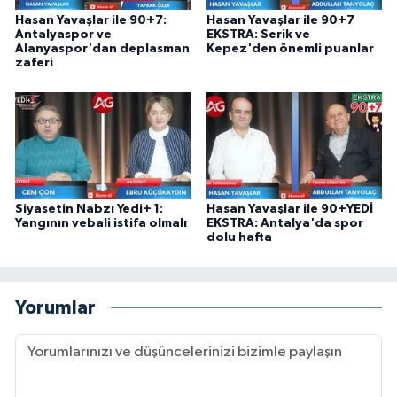
Hasan Yavaşlar ile 90+7:
Hasan Yavaşlar ile 90+7
Antalyaspor ve
EKSTRA: Serik ve
Alanyaspor'dan deplasman
Kepez'den önemli puanlar
zaferi
Siyasetin Nabzı Yedi+ 1:
Hasan Yavaşlar ile 90+YEDİ
Yangının vebali istifa olmalı
EKSTRA: Antalya'da spor
dolu hafta
Yorumlar