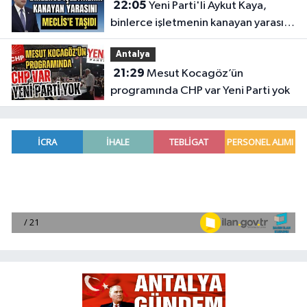
22:05
Yeni Parti'li Aykut Kaya,
binlerce işletmenin kanayan yarasını
Meclis'e taşıdı
Antalya
21:29
Mesut Kocagöz’ün
programında CHP var Yeni Parti yok