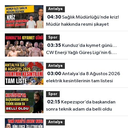
Antalya
04:30
Sağlık Müdürlüğü’nde kriz!
Müdür hakkında resmi şikayet
Spor
03:35
Kunduz’da kıymet günü…
CW Enerji Yağlı Güreş Ligi’nin 6.
Etabı öncesi nefesler tutuldu
Antalya
03:00
Antalya’da 8 Ağustos 2026
elektrik kesintilerinin tam listesi
Spor
02:15
Kepezspor’da başkandan
sonra teknik adam da belli oldu
Antalya