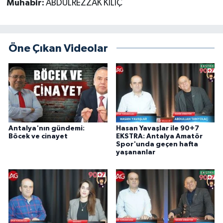
Muhabir:
ABDULREZZAK KILIÇ
Öne Çıkan Videolar
Antalya'nın gündemi:
Hasan Yavaşlar ile 90+7
Böcek ve cinayet
EKSTRA: Antalya Amatör
Spor'unda geçen hafta
yaşananlar