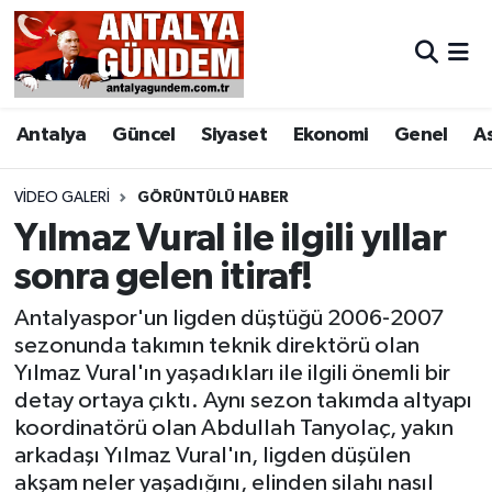
Antalya
Antalya Nöbetçi Eczaneler
Antalya
Güncel
Siyaset
Ekonomi
Genel
A
Asayiş
Antalya Hava Durumu
Bilim & Teknoloji
Antalya Namaz Vakitleri
VIDEO GALERI
GÖRÜNTÜLÜ HABER
Yılmaz Vural ile ilgili yıllar
Bölge
Antalya Trafik Yoğunluk Haritası
sonra gelen itiraf!
EĞİTİM
Süper Lig Puan Durumu ve Fikstür
Antalyaspor'un ligden düştüğü 2006-2007
sezonunda takımın teknik direktörü olan
Ekonomi
Tüm Manşetler
Yılmaz Vural'ın yaşadıkları ile ilgili önemli bir
detay ortaya çıktı. Aynı sezon takımda altyapı
Genel
Son Dakika Haberleri
koordinatörü olan Abdullah Tanyolaç, yakın
arkadaşı Yılmaz Vural'ın, ligden düşülen
Görüntülü Haber
Haber Arşivi
akşam neler yaşadığını, elinden silahı nasıl