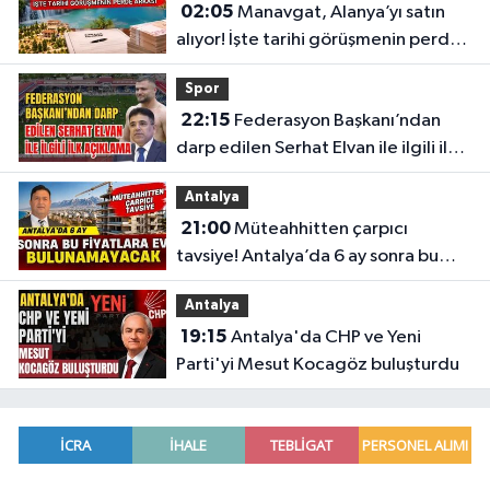
02:05
Manavgat, Alanya’yı satın
alıyor! İşte tarihi görüşmenin perde
arkası
Spor
22:15
Federasyon Başkanı’ndan
darp edilen Serhat Elvan ile ilgili ilk
açıklama
Antalya
21:00
Müteahhitten çarpıcı
tavsiye! Antalya’da 6 ay sonra bu
fiyatlara ev bulunamayacak
Antalya
19:15
Antalya'da CHP ve Yeni
Parti'yi Mesut Kocagöz buluşturdu