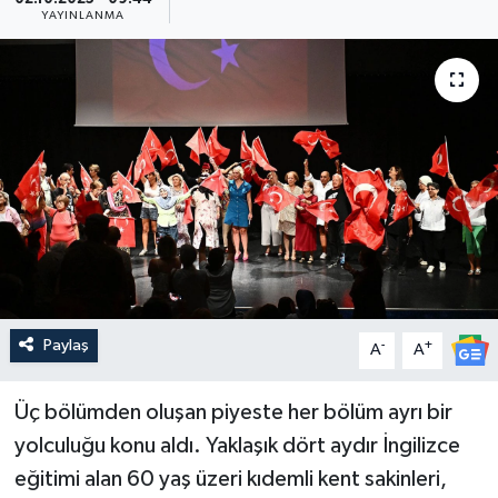
YAYINLANMA
Güncel
Kültür & Sanat
Magazin
Resmi İlan
Sağlık & Yaşam
Siyaset
Paylaş
-
+
A
A
Spor
Üç bölümden oluşan piyeste her bölüm ayrı bir
yolculuğu konu aldı. Yaklaşık dört aydır İngilizce
eğitimi alan 60 yaş üzeri kıdemli kent sakinleri,