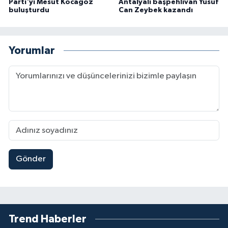
Parti'yi Mesut Kocagöz
Antalyalı başpehlivan Yusuf
buluşturdu
Can Zeybek kazandı
Yorumlar
Gönder
Trend Haberler