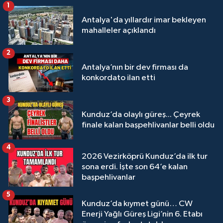
1
Antalya'da yıllardır imar bekleyen
mahalleler açıklandı
2
Antalya’nın bir dev firması da
konkordato ilan etti
3
Kunduz’da olaylı güreş... Çeyrek
finale kalan başpehlivanlar belli oldu
4
2026 Vezirköprü Kunduz’da ilk tur
sona erdi. İşte son 64’e kalan
başpehlivanlar
5
Kunduz’da kıymet günü… CW
Enerji Yağlı Güreş Ligi’nin 6. Etabı