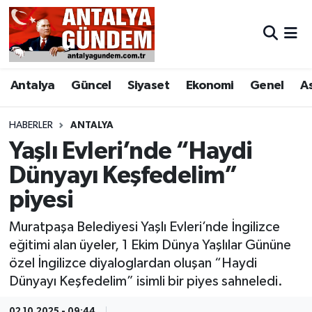
Antalya
Antalya Nöbetçi Eczaneler
Antalya
Güncel
Siyaset
Ekonomi
Genel
A
Asayiş
Antalya Hava Durumu
Bilim & Teknoloji
Antalya Namaz Vakitleri
HABERLER
ANTALYA
Yaşlı Evleri’nde “Haydi
Bölge
Antalya Trafik Yoğunluk Haritası
Dünyayı Keşfedelim”
piyesi
EĞİTİM
Süper Lig Puan Durumu ve Fikstür
Muratpaşa Belediyesi Yaşlı Evleri’nde İngilizce
Ekonomi
Tüm Manşetler
eğitimi alan üyeler, 1 Ekim Dünya Yaşlılar Gününe
özel İngilizce diyaloglardan oluşan “Haydi
Genel
Son Dakika Haberleri
Dünyayı Keşfedelim” isimli bir piyes sahneledi.
Görüntülü Haber
Haber Arşivi
02.10.2025 - 09:44