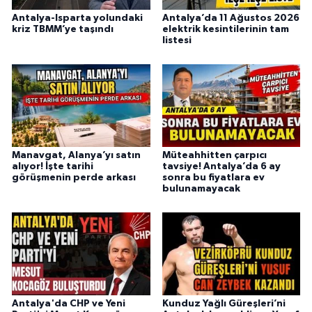
Antalya-Isparta yolundaki
Antalya’da 11 Ağustos 2026
kriz TBMM’ye taşındı
elektrik kesintilerinin tam
listesi
Manavgat, Alanya’yı satın
Müteahhitten çarpıcı
alıyor! İşte tarihi
tavsiye! Antalya’da 6 ay
görüşmenin perde arkası
sonra bu fiyatlara ev
bulunamayacak
Antalya'da CHP ve Yeni
Kunduz Yağlı Güreşleri’ni