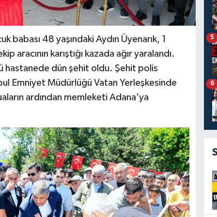
5
ocuk babası 48 yaşındaki Aydın Üyenarık, 1
ip aracının karıştığı kazada ağır yaralandı.
ü hastanede dün şehit oldu. Şehit polis
bul Emniyet Müdürlüğü Vatan Yerleşkesinde
6
uaların ardından memleketi Adana'ya