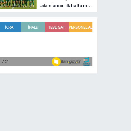
takımlarının ilk hafta maç
programı belli oldu