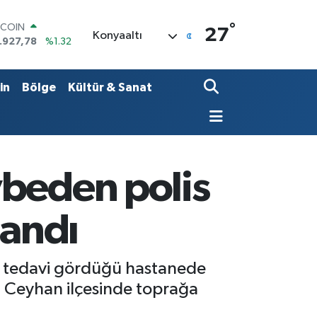
°
OLAR
27
Konyaaltı
,5894
%0.08
URO
,0398
%-0.02
ERLİN
in
Bölge
Kültür & Sanat
,1581
%0.16
AM ALTIN
08.83
%4.44
ST100
.703
%11
TCOIN
ybeden polis
.927,78
%1.32
andı
dün tedavi gördüğü hastanede
n Ceyhan ilçesinde toprağa