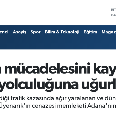
D
47
E
55
ST
enel
Asayiş
Spor
Bilim & Teknoloji
Eğitim
Magaz
64
GR
65
Bİ
13
BI
m mücadelesini ka
64
yolculuğuna uğurl
rdiği trafik kazasında ağır yaralanan ve 
 Üyenarık'ın cenazesi memleketi Adana'nı