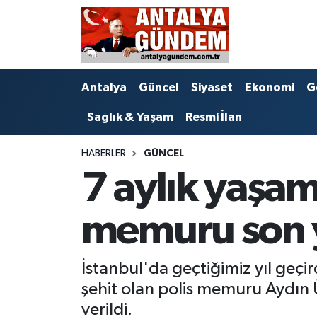
Antalya
Antalya Nöbetçi Eczaneler
Antalya
Güncel
Siyaset
Ekonomi
G
Asayiş
Antalya Hava Durumu
Sağlık & Yaşam
Resmi İlan
Bilim & Teknoloji
Antalya Namaz Vakitleri
HABERLER
GÜNCEL
Bölge
Antalya Trafik Yoğunluk Haritası
7 aylık yaşa
EĞİTİM
Süper Lig Puan Durumu ve Fikstür
memuru son 
Ekonomi
Tüm Manşetler
İstanbul'da geçtiğimiz yıl geçi
Genel
Son Dakika Haberleri
şehit olan polis memuru Aydın
Görüntülü Haber
Haber Arşivi
verildi.