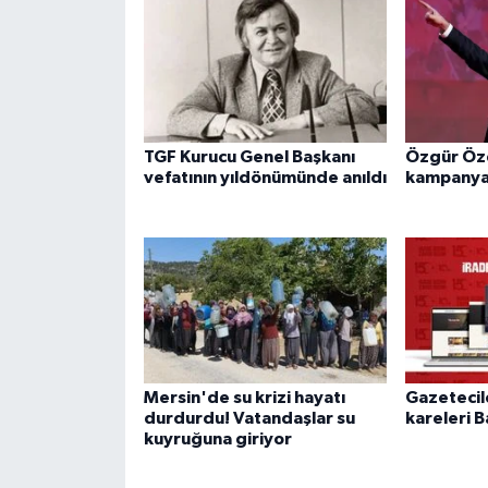
TGF Kurucu Genel Başkanı
Özgür Özel
vefatının yıldönümünde anıldı
kampanyas
Mersin'de su krizi hayatı
Gazetecil
durdurdu! Vatandaşlar su
kareleri B
kuyruğuna giriyor