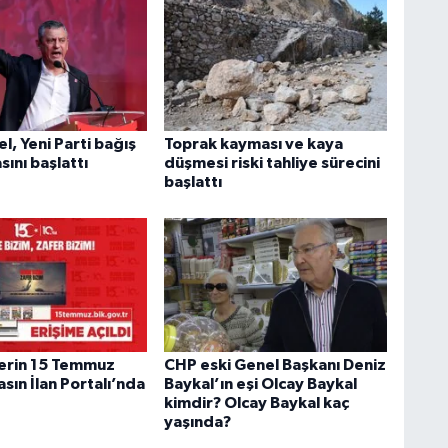
, Yeni Parti bağış
Toprak kayması ve kaya
ını başlattı
düşmesi riski tahliye sürecini
başlattı
erin 15 Temmuz
CHP eski Genel Başkanı Deniz
asın İlan Portalı’nda
Baykal’ın eşi Olcay Baykal
kimdir? Olcay Baykal kaç
yaşında?