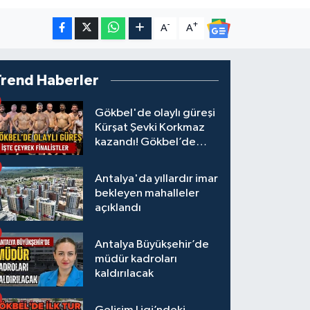
-
+
A
A
Trend Haberler
Gökbel'de olaylı güreşi
Kürşat Şevki Korkmaz
kazandı! Gökbel’de
çeyrek finalistler belli
oldu... Megastar Ali
Antalya'da yıllardır imar
Gürbüz elendi!
bekleyen mahalleler
açıklandı
Antalya Büyükşehir’de
müdür kadroları
kaldırılacak