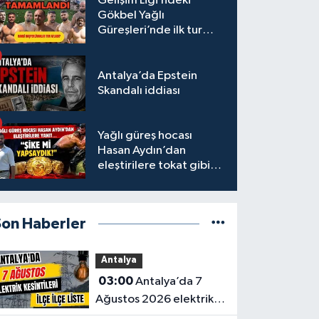
Gelişim Ligi’ndeki
Gökbel Yağlı
Güreşleri’nde ilk tur
tamamlandı
Antalya’da Epstein
Skandalı iddiası
Yağlı güreş hocası
Hasan Aydın’dan
eleştirilere tokat gibi
yanıt
Son Haberler
Antalya
03:00
Antalya’da 7
Ağustos 2026 elektrik
kesintilerinin tam listesi