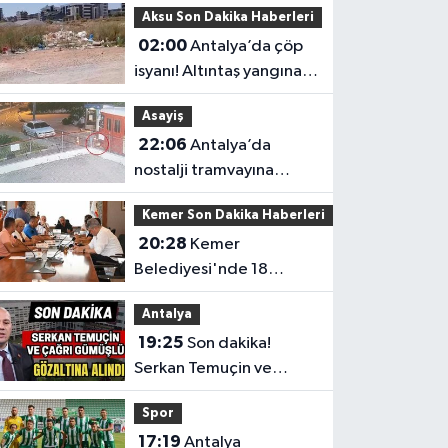
Aksu Son Dakika Haberleri
02:00
Antalya’da çöp
isyanı! Altıntaş yangına
davetiye çıkarıyor
Asayiş
22:06
Antalya’da
nostalji tramvayına
gece yarısı saldırı
Kemer Son Dakika Haberleri
20:28
Kemer
Belediyesi'nde 18
milyonluk araç alımı
Antalya
Meclis'ten geçti
19:25
Son dakika!
Serkan Temuçin ve
Çağrı Gümüşlü
Spor
gözaltına alındı
17:19
Antalya